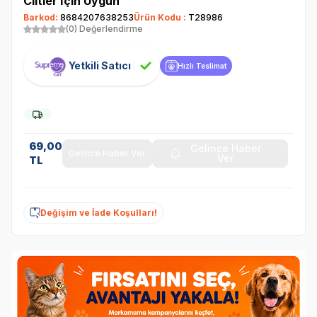
Ciltler İçin Uygun
Barkod:
8684207638253
Ürün Kodu :
T28986
(0) Değerlendirme
Yetkili Satıcı
Hızlı Teslimat
69,00
Gelince Haber
Gelince Haber Ver
Ver
TL
Değişim ve İade Koşulları!