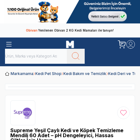
Obivan
Yenilenen Obivan 2 KG Kedi Mamaları ile tanışın!
Markamama
Kedi Pet Shop
Kedi Bakım ve Temizlik
Kedi Deri ve Tüy
Favoriye
Supreme Yeşil Çaylı Kedi ve Köpek Temizleme
Mendili 60 Adet – pH Dengeleyici, Hassas