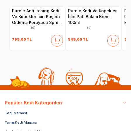
Purele Anti Itching Kedi
Purele Kedi Ve Köpekler
Pur
Ve Köpekler İçin Kaşıntı
İçin Pati Bakım Kremi
De
Giderici Koruyucu Sprey
100ml
Bak
250ml
(0)
(0)
799,00
TL
549,00
TL
34
Popüler Kedi Kategorileri
Kedi Maması
Yavru Kedi Maması