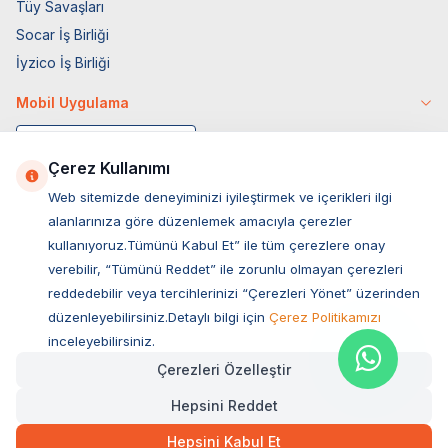
Tüy Savaşları
Socar İş Birliği
İyzico İş Birliği
Mobil Uygulama
Çerez Kullanımı
Web sitemizde deneyiminizi iyileştirmek ve içerikleri ilgi
alanlarınıza göre düzenlemek amacıyla çerezler
kullanıyoruz.Tümünü Kabul Et” ile tüm çerezlere onay
verebilir, “Tümünü Reddet” ile zorunlu olmayan çerezleri
reddedebilir veya tercihlerinizi “Çerezleri Yönet” üzerinden
düzenleyebilirsiniz.Detaylı bilgi için
Çerez Politikamızı
Müşteri Hizmetleri
inceleyebilirsiniz.
Çerezleri Özelleştir
Sıkça Sorulan Sorular
Hepsini Reddet
Adres
69,00
TL
Hızlı Teslimat
Ovacık Mah. Hacıoğlu Sok. No:13 Başiskele / KOCAELİ
Hepsini Kabul Et