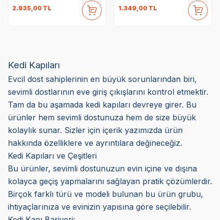
2.935,00
TL
1.349,00
TL
14,5 cm
Kedi Kapıları
Evcil dost sahiplerinin en büyük sorunlarından biri,
sevimli dostlarının eve giriş çıkışlarını kontrol etmektir.
Tam da bu aşamada kedi kapıları devreye girer. Bu
ürünler hem sevimli dostunuza hem de size büyük
kolaylık sunar. Sizler için içerik yazımızda ürün
hakkında özelliklere ve ayrıntılara değineceğiz.
Kedi Kapıları ve Çeşitleri
Bu ürünler, sevimli dostunuzun evin içine ve dışına
kolayca geçiş yapmalarını sağlayan pratik çözümlerdir.
Birçok farklı türü ve modeli bulunan bu ürün grubu,
ihtiyaçlarınıza ve evinizin yapısına göre seçilebilir.
Kedi Kapı Bariyeri: