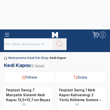
Obivan
Yenilenen Obivan 2 KG Kedi Mamaları ile tanışın!
Markamama
Kedi Pet Shop
Kedi Kapısı
Kedi Kapısı
(2 Ürün)
Filtrele
Filtrele
Sırala
Sırala
Ferplast Swing 7
Ferplast Swing 1 Kedi
Manyetik Sistemli Kedi
Kapısı Kahverengi 2
Kapısı 13,5×13,7 cm Beyaz
Yönlü Kilitleme Sistemi –
Ahşap, Metal ve Cam
(0)
(0)
Kapılara Uyumlu 14,8 x