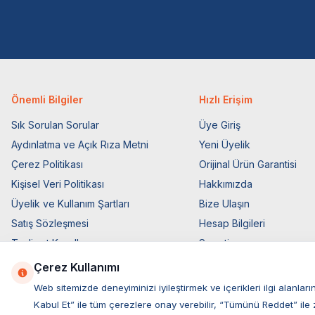
Önemli Bilgiler
Hızlı Erişim
Sık Sorulan Sorular
Üye Giriş
Aydınlatma ve Açık Rıza Metni
Yeni Üyelik
Çerez Politikası
Orijinal Ürün Garantisi
Kişisel Veri Politikası
Hakkımızda
Üyelik ve Kullanım Şartları
Bize Ulaşın
Satış Sözleşmesi
Hesap Bilgileri
Teslimat Koşulları
Sepetim
Ticari Elektronik İzin
Blog Sayfası
Çerez Kullanımı
Elektronik İleti Aydınlatma Metni
Müşteri Hizmetleri
Web sitemizde deneyiminizi iyileştirmek ve içerikleri ilgi alan
Kabul Et” ile tüm çerezlere onay verebilir, “Tümünü Reddet” ile 