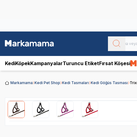
Obivan
Yenilenen Obivan 2 KG Kedi Mamaları ile tanışın!
Kedi
Köpek
Kampanyalar
Turuncu Etiket
Fırsat Köşesi
Markamama
Kedi Pet Shop
Kedi Tasmaları
Kedi Göğüs Tasması
Tri