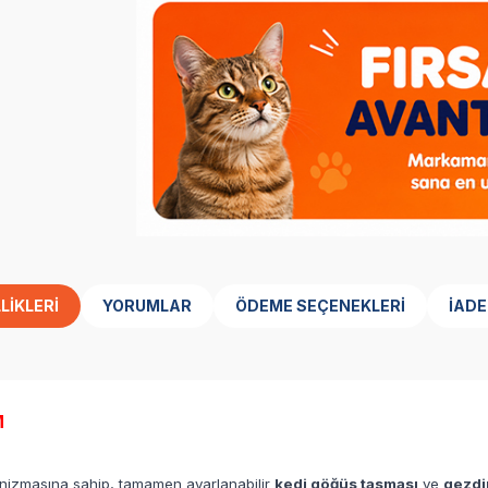
LIKLERI
YORUMLAR
ÖDEME SEÇENEKLERI
İADE
M
ekanizmasına sahip, tamamen ayarlanabilir
kedi göğüs tasması
ve
gezdi