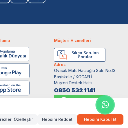
ulama
Müşteri Hizmetleri
Sıkça Sorulan
Sorular
Adres
Ovacık Mah. Hacıoğlu Sok. No:13
Başiskele / KOCAELİ
Müşteri Destek Hattı
0850 532 1141
WhatsApp Destek
0554 871 66 20
rezleri Özelleştir
Hepsini Reddet
Hepsini Kabul Et