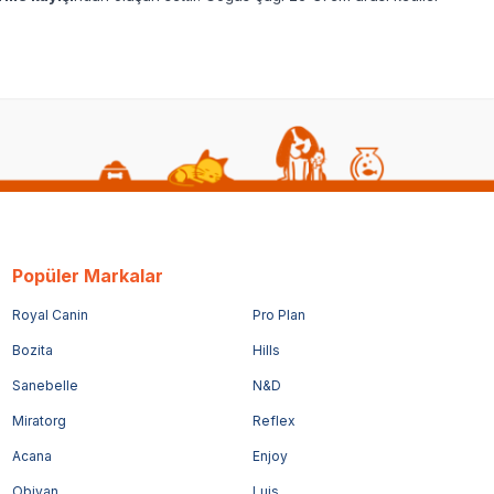
Popüler Markalar
Royal Canin
Pro Plan
Bozita
Hills
Sanebelle
N&D
Miratorg
Reflex
Acana
Enjoy
Obivan
Luis