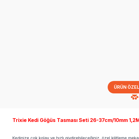
ÜRÜN ÖZEL
Trixie Kedi Göğüs Tasması Seti 26-37cm/10mm 1,2
Kedinize çok kolay ve hızlı giydirebileceğiniz, özel kilitleme m