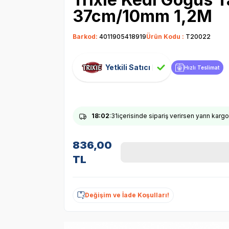
37cm/10mm 1,2M
Barkod:
4011905418919
Ürün Kodu :
T20022
Yetkili Satıcı
Hızlı Teslimat
18
:02
:30
içerisinde sipariş verirsen yarın kar
836,00
TL
Değişim ve İade Koşulları!