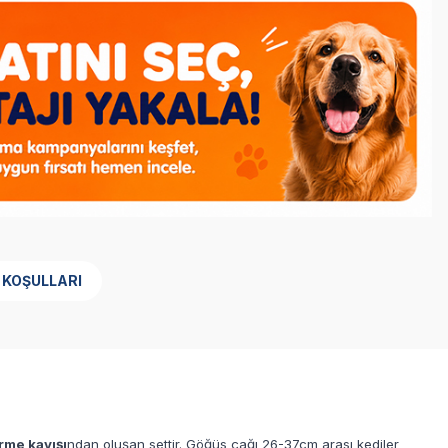
 KOŞULLARI
rme kayışı
ndan oluşan settir. Göğüs çağı 26-37cm arası kediler