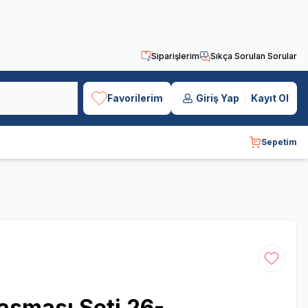
Siparişlerim
Sıkça Sorulan Sorular
Favorilerim
Giriş Yap
Kayıt Ol
Sepetim
Favoriye
asması Seti 26-