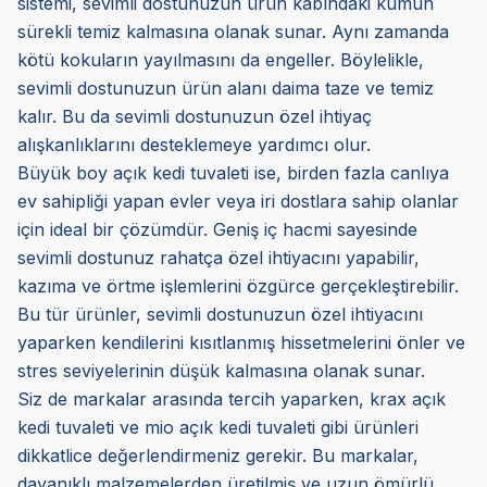
sistemi, sevimli dostunuzun ürün kabındaki kumun
sürekli temiz kalmasına olanak sunar. Aynı zamanda
kötü kokuların yayılmasını da engeller. Böylelikle,
sevimli dostunuzun ürün alanı daima taze ve temiz
kalır. Bu da sevimli dostunuzun özel ihtiyaç
alışkanlıklarını desteklemeye yardımcı olur.
Büyük boy açık kedi tuvaleti ise, birden fazla canlıya
ev sahipliği yapan evler veya iri dostlara sahip olanlar
için ideal bir çözümdür. Geniş iç hacmi sayesinde
sevimli dostunuz rahatça özel ihtiyacını yapabilir,
kazıma ve örtme işlemlerini özgürce gerçekleştirebilir.
Bu tür ürünler, sevimli dostunuzun özel ihtiyacını
yaparken kendilerini kısıtlanmış hissetmelerini önler ve
stres seviyelerinin düşük kalmasına olanak sunar.
Siz de markalar arasında tercih yaparken, krax açık
kedi tuvaleti ve mio açık kedi tuvaleti gibi ürünleri
dikkatlice değerlendirmeniz gerekir. Bu markalar,
dayanıklı malzemelerden üretilmiş ve uzun ömürlü