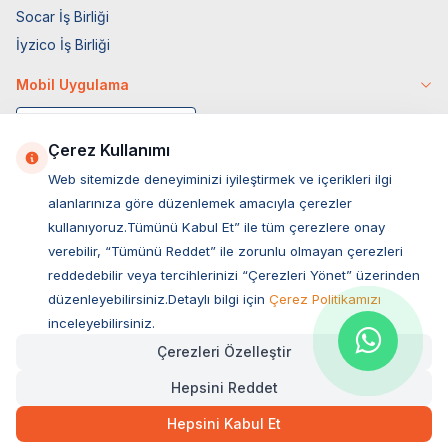
Socar İş Birliği
İyzico İş Birliği
Mobil Uygulama
Çerez Kullanımı
Web sitemizde deneyiminizi iyileştirmek ve içerikleri ilgi
alanlarınıza göre düzenlemek amacıyla çerezler
kullanıyoruz.Tümünü Kabul Et” ile tüm çerezlere onay
verebilir, “Tümünü Reddet” ile zorunlu olmayan çerezleri
reddedebilir veya tercihlerinizi “Çerezleri Yönet” üzerinden
düzenleyebilirsiniz.Detaylı bilgi için
Çerez Politikamızı
Müşteri Hizmetleri
inceleyebilirsiniz.
Çerezleri Özelleştir
Sıkça Sorulan Sorular
Hepsini Reddet
Adres
Ovacık Mah. Hacıoğlu Sok. No:13 Başiskele / KOCAELİ
Hepsini Kabul Et
Müşteri Destek Hattı