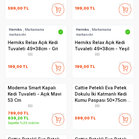
599,00
TL
199,00
TL
Herniks
, Markamama
Herniks
, Markamama
✓
✓
markasıdır.
markasıdır.
Herniks Relax Açık Kedi
Herniks Relax Açık Kedi
Tuvaleti 49x38cm - Gri
Tuvaleti 49x38cm - Yeşil
(0)
(0)
199,00
TL
199,00
TL
Moderna Smart Kapalı
Cattie Petekli Eva Petek
Kedi Tuvaleti - Açık Mavi
Dokulu İki Katmanlı Kedi
53 Cm
Kumu Paspası 50x75cm -
Turuncu
(0)
(0)
799,00
TL
599,00
TL
639,20
TL
Sepette %20 indirim