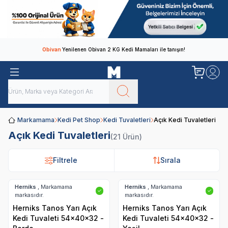
Obivan
Yenilenen Obivan 2 KG Kedi Mamaları ile tanışın!
Markamama
Kedi Pet Shop
Kedi Tuvaletleri
Açık Kedi Tuvaletleri
Açık Kedi Tuvaletleri
(21 Ürün)
Filtrele
Filtrele
Sırala
Sırala
Herniks
, Markamama
Herniks
, Markamama
✓
✓
markasıdır.
markasıdır.
Herniks Tanos Yarı Açık
Herniks Tanos Yarı Açık
Kedi Tuvaleti 54x40x32 -
Kedi Tuvaleti 54x40x32 -