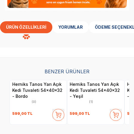
ÜRÜN ÖZELLIKLERI
YORUMLAR
ÖDEME SEÇENEKL
BENZER ÜRÜNLER
Herniks Tanos Yarı Açık
Herniks Tanos Yarı Açık
Her
Kedi Tuvaleti 54x40x32
Kedi Tuvaleti 54x40x32
Ked
- Bordo
- Yeşil
- M
(0)
(1)
599,00
TL
599,00
TL
59