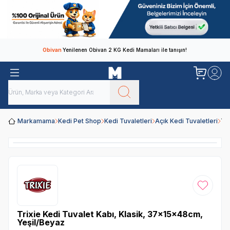
Obivan
Yenilenen Obivan 2 KG Kedi Mamaları ile tanışın!
Markamama
Kedi Pet Shop
Kedi Tuvaletleri
Açık Kedi Tuvaletleri
Tr
Favoriye
Trixie Kedi Tuvalet Kabı, Klasik, 37x15x48cm,
Yeşil/Beyaz