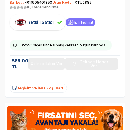
Barkod:
4011905401850
Ürün Kodu :
XTU2885
(0) Değerlendirme
Yetkili Satıcı
Hızlı Teslimat
05
:39
:09
içerisinde sipariş verirsen bugün kargoda
569,00
Gelince Haber
Gelince Haber Ver
Ver
TL
Değişim ve İade Koşulları!