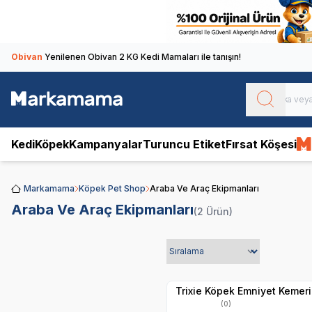
Obivan
Yenilenen Obivan 2 KG Kedi Mamaları ile tanışın!
Kedi
Köpek
Kampanyalar
Turuncu Etiket
Fırsat Köşesi
Markamama
Köpek Pet Shop
Araba Ve Araç Ekipmanları
Araba Ve Araç Ekipmanları
(2 Ürün)
Hızlı Teslimat
Yetkili
Satıcı
Kargo Bedava
Trixie Köpek Emniyet Kemer
(0)