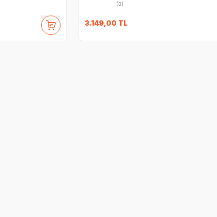
(0)
3.149,00
TL