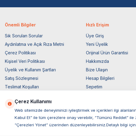
Önemli Bilgiler
Hızlı Erişim
Sık Sorulan Sorular
Üye Giriş
Aydınlatma ve Açık Rıza Metni
Yeni Üyelik
Çerez Politikası
Orijinal Ürün Garantisi
Kişisel Veri Politikası
Hakkımızda
Üyelik ve Kullanım Şartları
Bize Ulaşın
Satış Sözleşmesi
Hesap Bilgileri
Teslimat Koşulları
Sepetim
Ticari Elektronik İzin
Blog Sayfası
Çerez Kullanımı
Elektronik İleti Aydınlatma Metni
Müşteri Hizmetleri
Web sitemizde deneyiminizi iyileştirmek ve içerikleri ilgi alan
Kabul Et” ile tüm çerezlere onay verebilir, “Tümünü Reddet” ile 
“Çerezleri Yönet” üzerinden düzenleyebilirsiniz.Detaylı bilgi için