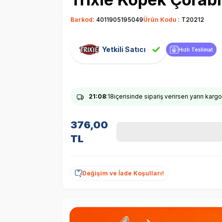
Barkod:
4011905195049
Ürün Kodu :
T20212
Yetkili Satıcı
Hızlı Teslimat
21
:08
:17
içerisinde sipariş verirsen yarın karg
376,00
TL
Değişim ve İade Koşulları!