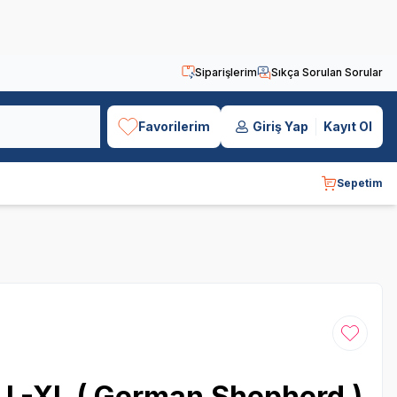
Siparişlerim
Sıkça Sorulan Sorular
Favorilerim
Giriş Yap
Kayıt Ol
Sepetim
Favoriye
ı L-XL ( German Shepherd )