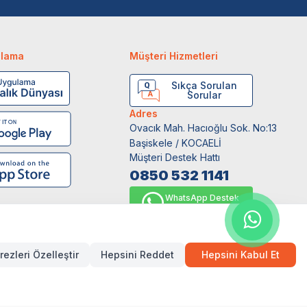
ulama
Müşteri Hizmetleri
Sıkça Sorulan
Sorular
Adres
Ovacık Mah. Hacıoğlu Sok. No:13
Başiskele / KOCAELİ
Müşteri Destek Hattı
0850 532 1141
WhatsApp Destek
0554 871 66 20
rezleri Özelleştir
Hepsini Reddet
Hepsini Kabul Et