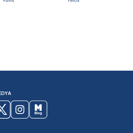
Purina
Felicia
EDYA