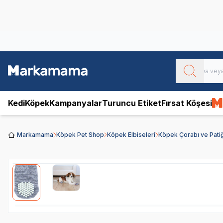
Obivan
Yenilenen Obivan 2 KG Kedi Mamaları ile tanışın!
Kedi
Köpek
Kampanyalar
Turuncu Etiket
Fırsat Köşesi
Markamama
Köpek Pet Shop
Köpek Elbiseleri
Köpek Çorabı ve Patiğ