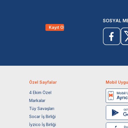
SOSYAL M
Kayıt Ol
Özel Sayfalar
Mobil Uyg
4 Ekim Özel
Markalar
Tüy Savaşları
Socar İş Birliği
İyzico İş Birliği