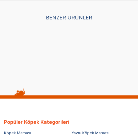
SKT
1.05.2028
BENZER ÜRÜNLER
Yetkili
Yetkili
Satıcı
Satıcı
k Çiş Eğitim Pedi 20 li Paket
Beaphar İç ve Dış Mekan Köp
Uzaklaştırıcı Sprey 100ml
(0)
300,00
TL
Popüler Köpek Kategorileri
Köpek Maması
Yavru Köpek Maması