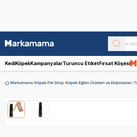
Obivan
Yenilenen Obivan 2 KG Kedi Mamaları ile tanışın!
Kedi
Köpek
Kampanyalar
Turuncu Etiket
Fırsat Köşesi
Markamama
Köpek Pet Shop
Köpek Eğitim Ürünleri ve Ekipmanları
T