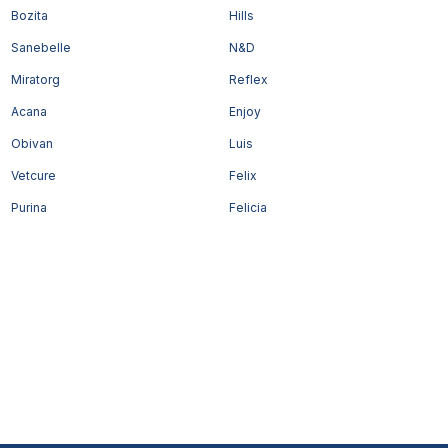
Bozita
Hills
Sanebelle
N&D
Miratorg
Reflex
Acana
Enjoy
Obivan
Luis
Vetcure
Felix
Purina
Felicia