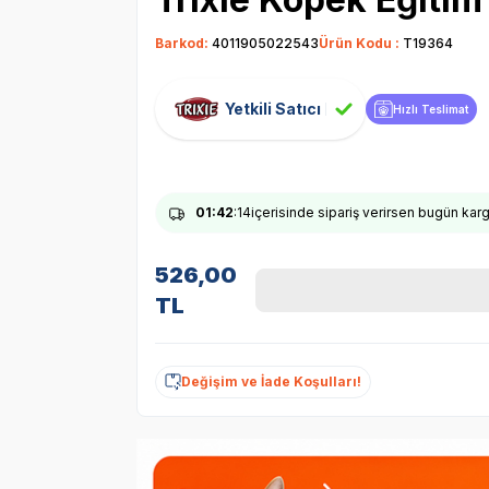
Barkod:
4011905022543
Ürün Kodu :
T19364
Yetkili Satıcı
Hızlı Teslimat
01
:42
:13
içerisinde sipariş verirsen bugün ka
526,00
TL
Değişim ve İade Koşulları!