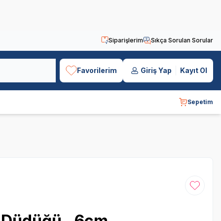
Siparişlerim
Sıkça Sorulan Sorular
Favorilerim
Giriş Yap
Kayıt Ol
Sepetim
Favoriye
m Düdüğü , 6cm