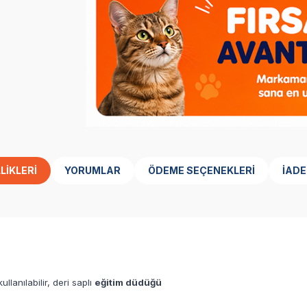
LIKLERI
YORUMLAR
ÖDEME SEÇENEKLERI
İADE
llanılabilir, deri saplı
eğitim düdüğü