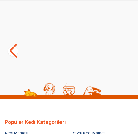
Yetkili
Satıcı
Flamingo Yavru Köpek Tuvalet Eğitim Pedi
Gimdog Köpe
S 10 Adet 45x35 cm
40x60Cm
(0)
(6)
399,00
TL
399,00
TL
Popüler Kedi Kategorileri
Kedi Maması
Yavru Kedi Maması