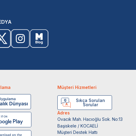
EDYA
ulama
Müşteri Hizmetleri
Sıkça Sorulan
Sorular
Adres
Ovacık Mah. Hacıoğlu Sok. No:13
Başiskele / KOCAELİ
Müşteri Destek Hattı