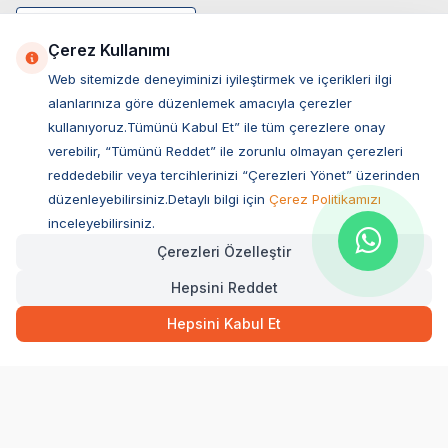
Çerez Kullanımı
Web sitemizde deneyiminizi iyileştirmek ve içerikleri ilgi
alanlarınıza göre düzenlemek amacıyla çerezler
kullanıyoruz.Tümünü Kabul Et” ile tüm çerezlere onay
verebilir, “Tümünü Reddet” ile zorunlu olmayan çerezleri
reddedebilir veya tercihlerinizi “Çerezleri Yönet” üzerinden
düzenleyebilirsiniz.Detaylı bilgi için
Çerez Politikamızı
Müşteri Hizmetleri
inceleyebilirsiniz.
Çerezleri Özelleştir
Sıkça Sorulan Sorular
Hepsini Reddet
Adres
Ovacık Mah. Hacıoğlu Sok. No:13 Başiskele / KOCAELİ
Hepsini Kabul Et
Müşteri Destek Hattı
0850 532 1141
WhatsApp Destek
0554 871 66 20