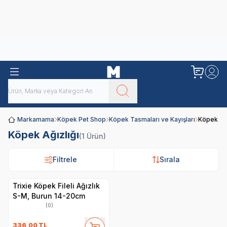
Obivan
Yenilenen Obivan 2 KG Kedi Mamaları ile tanışın!
Markamama
Köpek Pet Shop
Köpek Tasmaları ve Kayışları
Köpek Ağı
Köpek Ağızlığı
(1 Ürün)
Filtrele
Filtrele
Sırala
Sırala
Trixie Köpek Fileli Ağızlık
S-M, Burun 14-20cm
(0)
336,00
TL