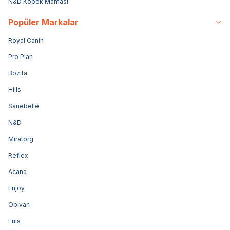
N&D Köpek Maması
Popüler Markalar
Royal Canin
Pro Plan
Bozita
Hills
Sanebelle
N&D
Miratorg
Reflex
Acana
Enjoy
Obivan
Luis