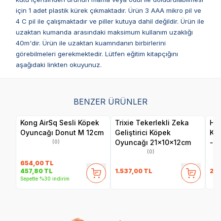
için 1 adet plastik kürek çıkmaktadır. Ürün 3 AAA mikro pil ve
4 C pil ile çalışmaktadır ve piller kutuya dahil değildir. Ürün ile
uzaktan kumanda arasındaki maksimum kullanım uzaklığı
40m'dir. Ürün ile uzaktan kuamndanın birbirlerini
görebilmeleri gerekmektedir. Lütfen eğitim kitapçığını
aşağıdaki linkten okuyunuz.
BENZER ÜRÜNLER
Kong AirSq Sesli Köpek
Trixie Tekerlekli Zeka
Her
Oyuncağı Donut M 12cm
Geliştirici Köpek
Ku
Oyuncağı 21x10x12cm
- F
(0)
(0)
654,00
TL
1.537,00
TL
24
457,80
TL
Sepette %30 indirim