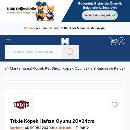
Obivan
Yenilenen Obivan 2 KG Kedi Mamaları ile tanışın!
Markamama
Köpek Pet Shop
Köpek Oyuncakları
Kumaş ve Peluş Oy
Favoriye
Trixie Köpek Hafıza Oyunu 20×24cm
Barkod:
4011905320403
Ürün Kodu :
T19492