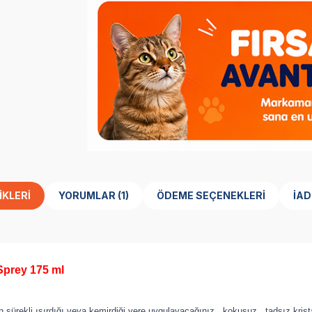
IKLERI
YORUMLAR (1)
ÖDEME SEÇENEKLERI
İAD
Sprey 175 ml
sürekli ısırdığı veya kemirdiği yere uygulayacağınız , kokusuz , tadsız kris