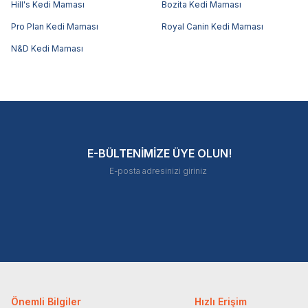
Hill's Kedi Maması
Bozita Kedi Maması
Pro Plan Kedi Maması
Royal Canin Kedi Maması
N&D Kedi Maması
E-BÜLTENİMİZE ÜYE OLUN!
Önemli Bilgiler
Hızlı Erişim