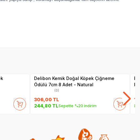
Yetkili
Satıcı
ek
Delibon Kemik Doğal Köpek Çiğneme
Be
Ödülü 7cm 8 Adet - Natural
Po
(0)
306,00
TL
1.
244,80
TL
84
Sepette %20 indirim