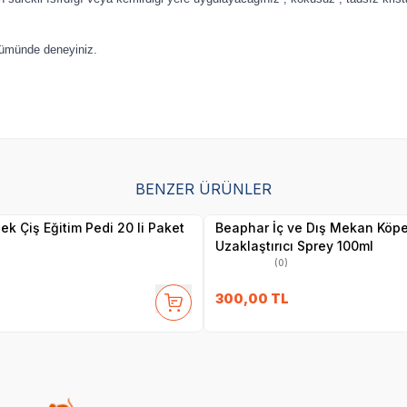
lümünde deneyiniz.
SKT
1.05.2028
BENZER ÜRÜNLER
Yetkili
Yetkili
Satıcı
Satıcı
k Çiş Eğitim Pedi 20 li Paket
Beaphar İç ve Dış Mekan Köp
Uzaklaştırıcı Sprey 100ml
(0)
300,00
TL