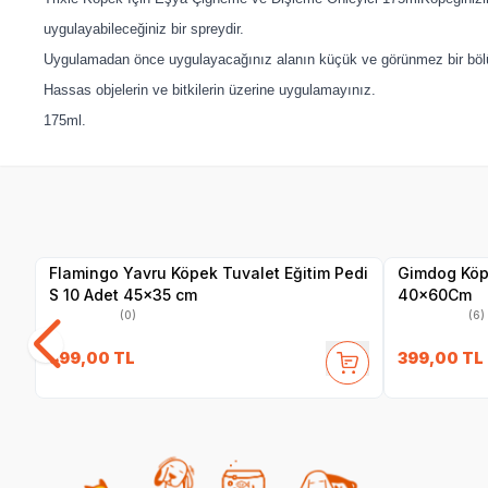
uygulayabileceğiniz bir spreydir.
Uygulamadan önce uygulayacağınız alanın küçük ve görünmez bir bö
Hassas objelerin ve bitkilerin üzerine uygulamayınız.
175ml.
Yetkili
Satıcı
Flamingo Yavru Köpek Tuvalet Eğitim Pedi
Gimdog Köpe
S 10 Adet 45x35 cm
40x60Cm
(0)
(6)
399,00
TL
399,00
TL