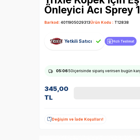
Önleyici Acı Sprey 
Barkod:
4011905029313
Ürün Kodu :
T12838
Yetkili Satıcı
Hızlı Teslimat
05
:06
:49
içerisinde sipariş verirsen bugün ka
345,00
TL
Değişim ve İade Koşulları!