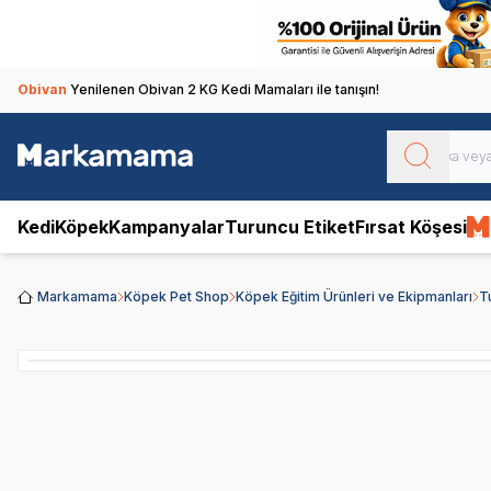
Obivan
Yenilenen Obivan 2 KG Kedi Mamaları ile tanışın!
Kedi
Köpek
Kampanyalar
Turuncu Etiket
Fırsat Köşesi
Markamama
Köpek Pet Shop
Köpek Eğitim Ürünleri ve Ekipmanları
T