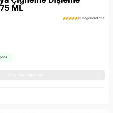
175 ML
(1) Değerlendirme
rgoda
Gelince Haber Ver