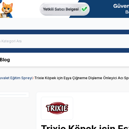
Blog
uvalet Eğitim Spreyi
Trixie Köpek için Eşya Çiğneme Dişleme Önleyici Acı S
Trixie Köpek için 