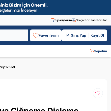
Siparişlerim
Sıkça Sorulan Sorular
Favorilerim
Giriş Yap
Kayıt Ol
Sepetim
prey 175 ML
Favoriye
Eşya Çiğneme Dişleme