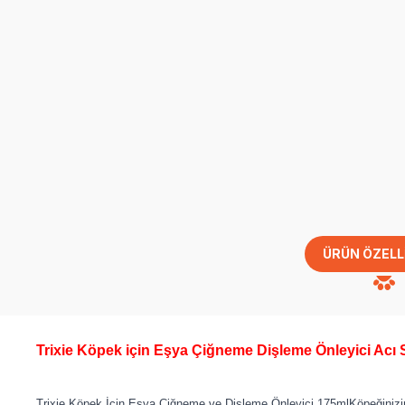
ÜRÜN ÖZELL
​Trixie Köpek için Eşya Çiğneme Dişleme Önleyici Acı 
Trixie Köpek İçin Eşya Çiğneme ve Dişleme Önleyici 175mlKöpeğinizin 