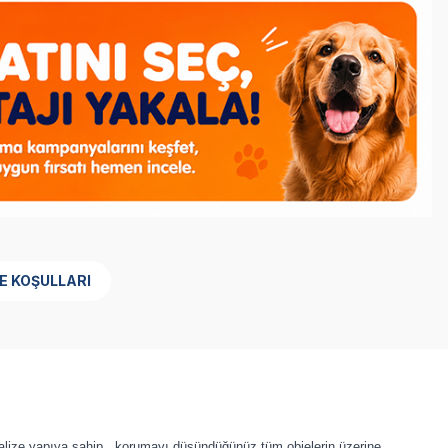
E KOŞULLARI
talize yapıya sahip , korumayı düşündüğünüz tüm objelerin üzerine