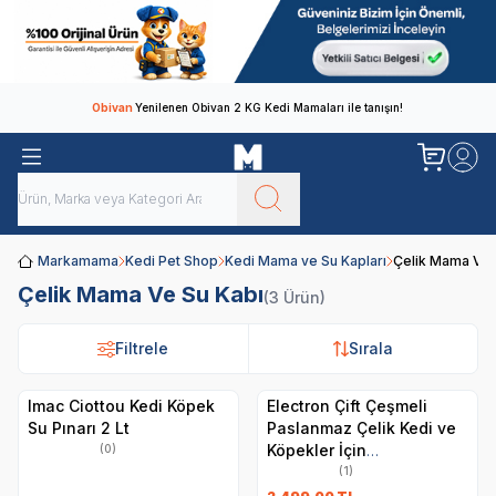
Obivan
Yenilenen Obivan 2 KG Kedi Mamaları ile tanışın!
Markamama
Kedi Pet Shop
Kedi Mama ve Su Kapları
Çelik Mama Ve 
Çelik Mama Ve Su Kabı
(3 Ürün)
Filtrele
Filtrele
Sırala
Sırala
Imac Ciottou Kedi Köpek
Electron Çift Çeşmeli
Su Pınarı 2 Lt
Paslanmaz Çelik Kedi ve
Köpekler İçin
(0)
Otomatik Su Pınarı 3.2 L
(1)