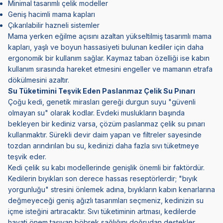
Minimal tasarımlı çelik modeller
Geniş hacimli mama kapları
Çıkarılabilir
hazneli
sistemler
Mama yerken eğilme açısını azaltan yükseltilmiş tasarımlı mama
kapları, yaşlı ve boyun hassasiyeti bulunan kediler için daha
ergonomik bir kullanım sağlar. Kaymaz taban özelliği ise kabın
kullanım sırasında hareket etmesini engeller ve mamanın etrafa
dökülmesini azaltır.
Su Tüketimini Teşvik Eden Paslanmaz Çelik Su Pınarı
Çoğu kedi, genetik mirasları gereği durgun suyu "güvenli
olmayan su" olarak kodlar. Evdeki muslukların başında
bekleyen bir kediniz varsa, çözüm paslanmaz çelik su pınarı
kullanmaktır. Sürekli devir daim yapan ve filtreler sayesinde
tozdan arındırılan bu su, kedinizi daha fazla sıvı tüketmeye
teşvik eder.
Kedi çelik su kabı modellerinde genişlik önemli bir faktördür.
Kedilerin bıyıkları son derece hassas reseptörlerdir; "bıyık
yorgunluğu" stresini önlemek adına, bıyıkların kabın kenarlarına
değmeyeceği geniş ağızlı tasarımları seçmeniz, kedinizin su
içme isteğini artıracaktır. Sıvı tüketiminin artması, kedilerde
hayati önem taşıyan böbrek sağlığını doğrudan destekler.