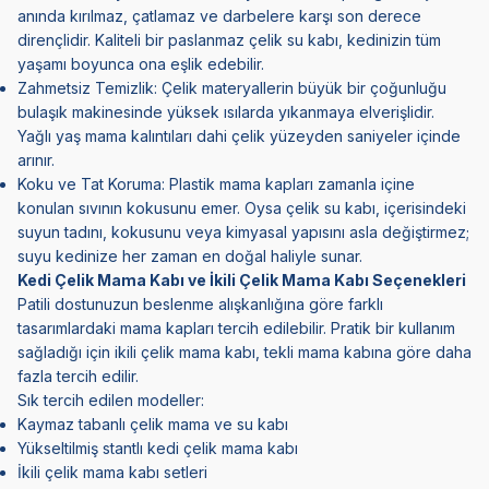
anında kırılmaz, çatlamaz ve darbelere karşı son derece
dirençlidir. Kaliteli bir paslanmaz çelik su kabı, kedinizin tüm
yaşamı boyunca ona eşlik edebilir.
Zahmetsiz Temizlik: Çelik materyallerin büyük bir çoğunluğu
bulaşık makinesinde yüksek ısılarda yıkanmaya elverişlidir.
Yağlı yaş mama kalıntıları dahi çelik yüzeyden saniyeler içinde
arınır.
Koku ve Tat Koruma: Plastik mama kapları zamanla içine
konulan sıvının kokusunu emer. Oysa çelik su kabı, içerisindeki
suyun tadını, kokusunu veya kimyasal yapısını asla değiştirmez;
suyu kedinize her zaman en doğal haliyle sunar.
Kedi Çelik Mama Kabı ve İkili Çelik Mama Kabı Seçenekleri
Patili dostunuzun beslenme alışkanlığına göre farklı
tasarımlardaki mama kapları tercih edilebilir. Pratik bir kullanım
sağladığı için ikili çelik mama kabı, tekli mama kabına göre daha
fazla tercih edilir.
Sık tercih edilen modeller:
Kaymaz tabanlı çelik mama ve su kabı
Yükseltilmiş stantlı kedi çelik mama kabı
İkili çelik mama kabı setleri