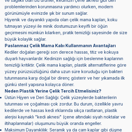
ve sağlıklı olan bu ürünler, kedinizin çene aknesi gibi deri
problemlerinden korunmasına yardımcı olurken, modern
görünümüyle evinizde şık bir sunum sağlar.
Hijyenik ve dayanıklı yapıda olan çelik mama kapları, koku
tutmayan yüzeyi ile minik dostumuzun keyifli bir öğün
geçirmesini mümkün kılarken, pratik temizliği sayesinde de size
büyük kolaylık sağlar.
Paslanmaz Çelik Mama Kabı Kullanmanın Avantajları
Kediler doğaları gereği son derece hassas, titiz ve kokuya
duyarlı hayvanlardır. Kedinizin sağlığı için beslenme kaplarının
temizliği kritiktir. Çelik mama kapları, plastik alternatiflerine göre
yüzey pürüzsüzlüğünü daha uzun süre koruduğu için bakteri
tutunmasına karşı doğal bir direnç gösterir ve her yıkamada ilk
günkü steril yapısına kolayca döner.
Neden Plastik Yerine Çelik Tercih Etmelisiniz?
Üstün Hijyen ve Deri Sağlığı: Çelik yüzeylerde bakterilerin
tutunması ve çoğalması çok zordur. Bu durum, özellikle yavru
kedilerde ve hassas kedi ırklarında sıkça rastlanan, plastik
alerjisi kaynaklı "kedi aknesi" (çene altındaki siyah noktalar ve
iltihaplanmalar) oluşumunu büyük oranda engeller.
Maksimum Dayanıklılık:
Seramik
ya da cam kaplar gibi düşme