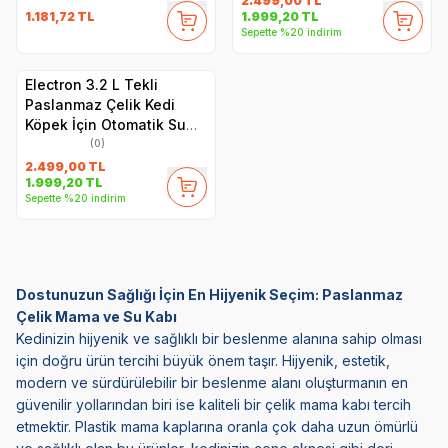
2.499,00
TL
1.181,72
TL
1.999,20
TL
Sepette %20 indirim
Electron 3.2 L Tekli
Paslanmaz Çelik Kedi
Köpek İçin Otomatik Su
Pınarı
(0)
2.499,00
TL
1.999,20
TL
Sepette %20 indirim
Dostunuzun Sağlığı İçin En Hijyenik Seçim: Paslanmaz
Çelik Mama ve Su Kabı
Kedinizin hijyenik ve sağlıklı bir beslenme alanına sahip olması
için doğru ürün tercihi büyük önem taşır. Hijyenik, estetik,
modern ve sürdürülebilir bir beslenme alanı oluşturmanın en
güvenilir yollarından biri ise kaliteli bir çelik mama kabı tercih
etmektir.
Plastik mama kaplarına
oranla çok daha uzun ömürlü