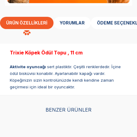
ÜRÜN ÖZELLIKLERI
YORUMLAR
ÖDEME SEÇENEKL
Trixie Köpek Ödül Topu , 11 cm
Aktivite oyuncağı
sert plastiktir. Çeşitli renklerdedir. İçine
ödül bisküvisi konabilir. Ayarlanabilir kapağı vardır.
Köpeğinizin sizin kontrolünüzde kendi kendine zaman
geçirmesi için ideal bir oyuncaktır.
BENZER ÜRÜNLER
Kong AirSq Sesli Köpek
Trixie Tekerlekli Zeka
Her
Oyuncağı Donut M 12cm
Geliştirici Köpek
Nak
Oyuncağı 21x10x12cm
- W
(0)