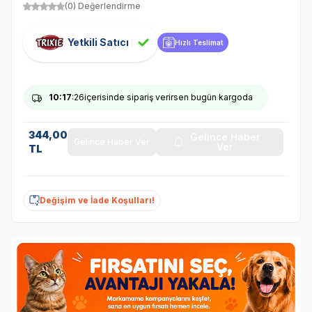
(0) Değerlendirme
Yetkili Satıcı
Hızlı Teslimat
10
:17
:26
içerisinde sipariş verirsen bugün kargoda
344,00
Gelince Haber
Gelince Haber Ver
Ver
TL
Değişim ve İade Koşulları!