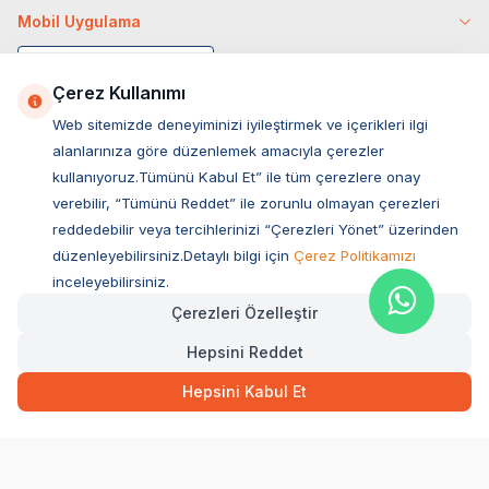
Mobil Uygulama
Çerez Kullanımı
Web sitemizde deneyiminizi iyileştirmek ve içerikleri ilgi
alanlarınıza göre düzenlemek amacıyla çerezler
kullanıyoruz.Tümünü Kabul Et” ile tüm çerezlere onay
verebilir, “Tümünü Reddet” ile zorunlu olmayan çerezleri
reddedebilir veya tercihlerinizi “Çerezleri Yönet” üzerinden
düzenleyebilirsiniz.Detaylı bilgi için
Çerez Politikamızı
Müşteri Hizmetleri
inceleyebilirsiniz.
Çerezleri Özelleştir
Sıkça Sorulan Sorular
Hepsini Reddet
Adres
344,00
TL
Hızlı Teslimat
Ovacık Mah. Hacıoğlu Sok. No:13 Başiskele / KOCAELİ
Hepsini Kabul Et
Müşteri Destek Hattı
SEPETE EKLE
0850 532 1141
WhatsApp Destek
0554 871 66 20