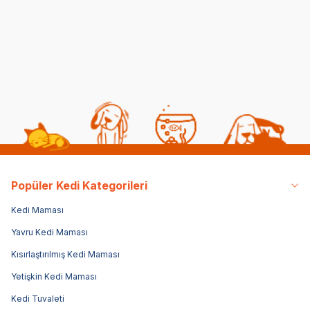
(0)
654,00
TL
24
1.537,00
TL
457,80
TL
74,
Sepette %30 indirim
Sepe
Popüler Kedi Kategorileri
Kedi Maması
Yavru Kedi Maması
Kısırlaştırılmış Kedi Maması
Yetişkin Kedi Maması
Kedi Tuvaleti