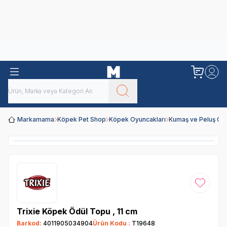
Obivan
Yenilenen Obivan 2 KG Kedi Mamaları ile tanışın!
Markamama
Köpek Pet Shop
Köpek Oyuncakları
Kumaş ve Peluş Oy
Favoriye
Trixie Köpek Ödül Topu , 11 cm
Barkod:
4011905034904
Ürün Kodu :
T19648