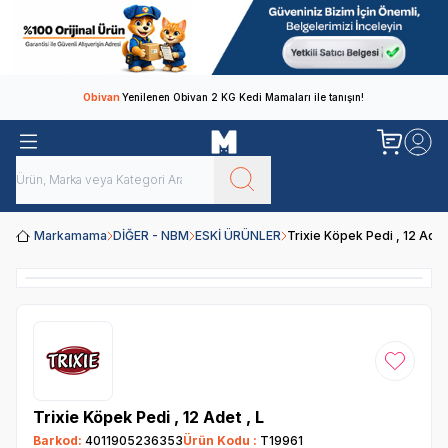
Obivan
Yenilenen Obivan 2 KG Kedi Mamaları ile tanışın!
Markamama
DİĞER - NBM
ESKİ ÜRÜNLER
Trixie Köpek Pedi , 12 Adet 
Favoriye
Trixie Köpek Pedi , 12 Adet , L
Barkod:
4011905236353
Ürün Kodu :
T19961