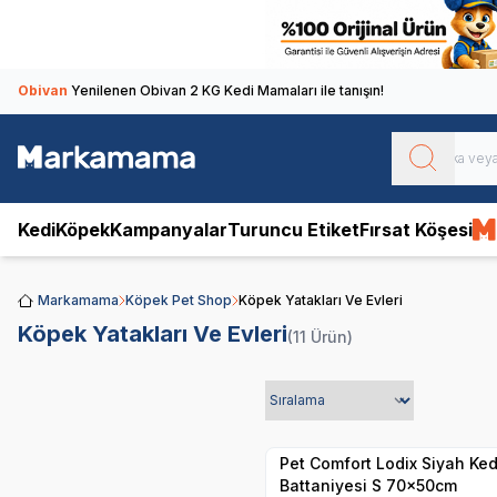
Obivan
Yenilenen Obivan 2 KG Kedi Mamaları ile tanışın!
Kedi
Köpek
Kampanyalar
Turuncu Etiket
Fırsat Köşesi
Markamama
Köpek Pet Shop
Köpek Yatakları Ve Evleri
Köpek Yatakları Ve Evleri
(11 Ürün)
Hızlı Teslimat
Yetkili
Satıcı
Kargo Bedava
Pet Comfort Lodix Siyah Kedi ve Köpek
Battaniyesi S 70x50cm