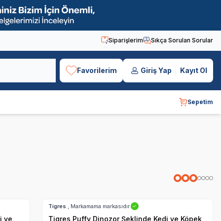
Siparişlerim
Sıkça Sorulan Sorular
Favorilerim
Giriş Yap
Kayıt Ol
Sepetim
Hızlı Teslimat
Kargo Bedava
Tigres
, Markamama markasıdır.
✓
i ve
Tigres Puffy Dinozor Şeklinde Kedi ve Köpek