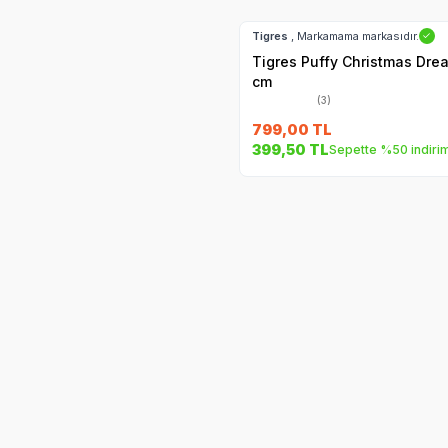
Hızlı Teslimat
Tigres
, Markamama markasıdır.
✓
Tigres Puffy Christmas Dre
cm
(3)
799,00
TL
399,50
TL
Sepette %50 indiri