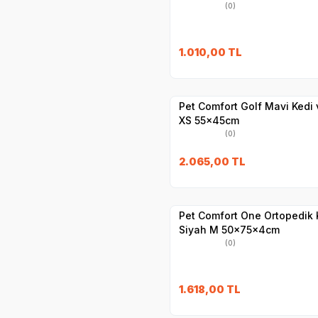
(0)
1.010,00
TL
Hızlı Teslimat
Yetkili
Satıcı
Kargo Bedava
Pet Comfort Golf Mavi Kedi ve Köpek Yatağı
XS 55x45cm
(0)
2.065,00
TL
Hızlı Teslimat
Yetkili
Satıcı
Kargo Bedava
Pet Comfort One Ortopedik 
Siyah M 50x75x4cm
(0)
1.618,00
TL