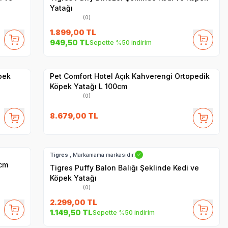
Yatağı
(0)
1.899,00
TL
949,50
TL
Sepette %50 indirim
Hızlı Teslimat
Yetkili
Satıcı
Kargo Bedava
Pet Comfort Hotel Açık Kahverengi Ortopedik
Köpek Yatağı L 100cm
(0)
8.679,00
TL
Hızlı Teslimat
Kargo Bedava
Tigres
, Markamama markasıdır.
✓
0cm
Tigres Puffy Balon Balığı Şeklinde Kedi ve
Köpek Yatağı
(0)
2.299,00
TL
1.149,50
TL
Sepette %50 indirim