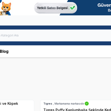
Blog
Hızlı Teslimat
Tigres
, Markamama markasıdır.
✓
Tigres Puffy Kaplumbağa Şeklinde Ked