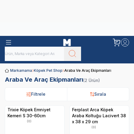
Obivan
Yenilenen Obivan 2 KG Kedi Mamaları ile tanışın!
Markamama
Köpek Pet Shop
Araba Ve Araç Ekipmanları
Araba Ve Araç Ekipmanları
(2 Ürün)
Filtrele
Filtrele
Sırala
Sırala
Trixie Köpek Emniyet
Ferplast Arca Köpek
Kemeri S 30-60cm
Araba Koltuğu Lacivert 38
x 38 x 29 cm
(0)
(0)