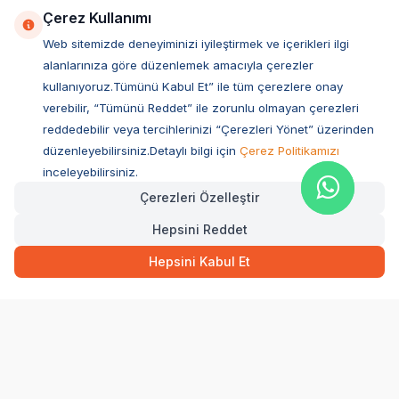
Çerez Kullanımı
Web sitemizde deneyiminizi iyileştirmek ve içerikleri ilgi
alanlarınıza göre düzenlemek amacıyla çerezler
kullanıyoruz.Tümünü Kabul Et” ile tüm çerezlere onay
verebilir, “Tümünü Reddet” ile zorunlu olmayan çerezleri
reddedebilir veya tercihlerinizi “Çerezleri Yönet” üzerinden
düzenleyebilirsiniz.Detaylı bilgi için
Çerez Politikamızı
Müşteri Hizmetleri
inceleyebilirsiniz.
Çerezleri Özelleştir
Sıkça Sorulan Sorular
Hepsini Reddet
Adres
2.093,00
TL
Hızlı Teslimat
Kargo Bedava
Ovacık Mah. Hacıoğlu Sok. No:13 Başiskele / KOCAELİ
Hepsini Kabul Et
Müşteri Destek Hattı
SEPETE EKLE
0850 532 1141
WhatsApp Destek
0554 871 66 20