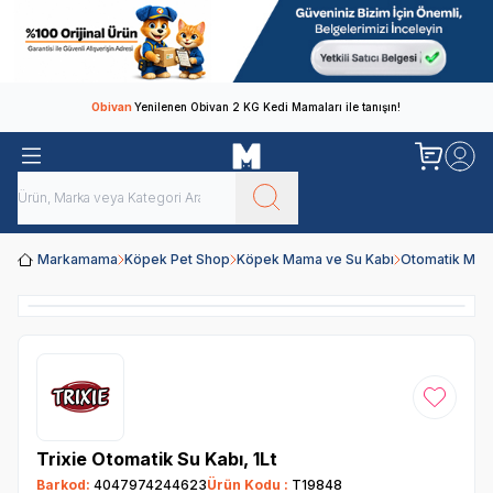
Obivan
Yenilenen Obivan 2 KG Kedi Mamaları ile tanışın!
Markamama
Köpek Pet Shop
Köpek Mama ve Su Kabı
Otomatik Mam
Favoriye
Trixie Otomatik Su Kabı, 1Lt
Barkod:
4047974244623
Ürün Kodu :
T19848