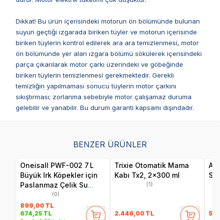
Dikkat! Bu ürün içerisindeki motorun ön bölümünde bulunan
suyun geçtiği ızgarada biriken tüyler ve motorun içerisinde
biriken tüylerin kontrol edilerek ara ara temizlenmesi, motor
ön bölümünde yer alan ızgara bölümü sökülerek içerisindeki
parça çıkarılarak motor çarkı üzerindeki ve göbeğinde
biriken tüylerin temizlenmesi gerekmektedir. Gerekli
temizliğin yapılmaması sonucu tüylerin motor çarkını
sıkıştırması; zorlanma sebebiyle motor çalışamaz duruma
gelebilir ve yanabilir. Bu durum garanti kapsamı dışındadır.
BENZER ÜRÜNLER
Oneisall PWF-002 7 L
Trixie Otomatik Mama
Acl
Büyük Irk Köpekler için
Kabı Tx2, 2×300 ml
Ses
Paslanmaz Çelik Su
(1)
Pınarı - Yedek Filtre Seti
(0)
(8’li Paket)
899,00
TL
2.446,00
TL
5.6
674,25
TL