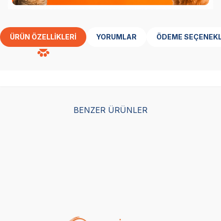
ÜRÜN ÖZELLIKLERI
YORUMLAR
ÖDEME SEÇENEKL
BENZER ÜRÜNLER
Advance Hediye Kutusu
Köpek
(0)
799,00
TL