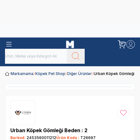
Obivan
Yenilenen Obivan 2 KG Kedi Mamaları ile tanışın!
Markamama
Köpek Pet Shop
Diğer Ürünler
Urban Köpek Gömleği Be
Favoriye
Urban Köpek Gömleği Beden : 2
Barkod:
2453560011212
Ürün Kodu :
T26697