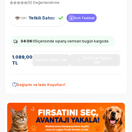
(0) Değerlendirme
Yetkili Satıcı
Hızlı Teslimat
04
:06
:05
içerisinde sipariş verirsen bugün kargoda
1.089,00
Gelince Haber
Gelince Haber Ver
Ver
TL
Değişim ve İade Koşulları!