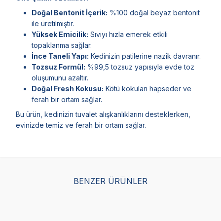
Doğal Bentonit İçerik:
%100 doğal beyaz bentonit
ile üretilmiştir.
Yüksek Emicilik:
Sıvıyı hızla emerek etkili
topaklanma sağlar.
İnce Taneli Yapı:
Kedinizin patilerine nazik davranır.
Tozsuz Formül:
%99,5 tozsuz yapısıyla evde toz
oluşumunu azaltır.
Doğal Fresh Kokusu:
Kötü kokuları hapseder ve
ferah bir ortam sağlar.
Bu ürün, kedinizin tuvalet alışkanlıklarını desteklerken,
evinizde temiz ve ferah bir ortam sağlar.
BENZER ÜRÜNLER
Ever Clean Litter Free
EverClean Lavanta
Eve
Paws Patilere
Kokulu Kedi Kumu 10
Kok