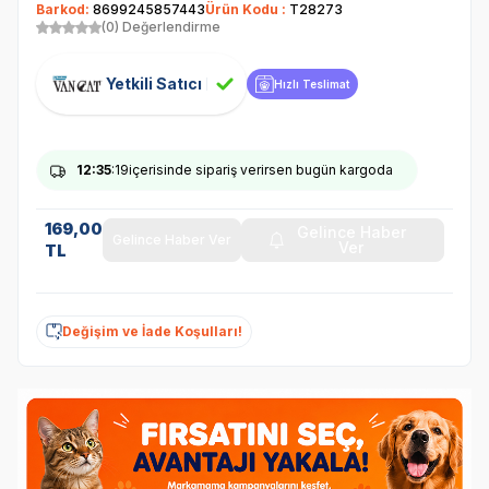
Barkod:
8699245857443
Ürün Kodu :
T28273
(0) Değerlendirme
Yetkili Satıcı
Hızlı Teslimat
12
:35
:19
içerisinde sipariş verirsen bugün kargoda
169,00
Gelince Haber
Gelince Haber Ver
Ver
TL
Değişim ve İade Koşulları!