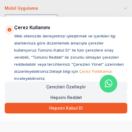
Mobil Uygulama
Çerez Kullanımı
Web sitemizde deneyiminizi iyileştirmek ve içerikleri ilgi
alanlarınıza göre düzenlemek amacıyla çerezler
kullanıyoruz.Tümünü Kabul Et” ile tüm çerezlere onay
verebilir, “Tümünü Reddet” ile zorunlu olmayan çerezleri
reddedebilir veya tercihlerinizi “Çerezleri Yönet” üzerinden
düzenleyebilirsiniz.Detaylı bilgi için
Çerez Politikamızı
Müşteri Hizmetleri
inceleyebilirsiniz.
Çerezleri Özelleştir
Sıkça Sorulan Sorular
Hepsini Reddet
Adres
169,00
TL
Hızlı Teslimat
Ovacık Mah. Hacıoğlu Sok. No:13 Başiskele / KOCAELİ
Hepsini Kabul Et
Müşteri Destek Hattı
SEPETE EKLE
0850 532 1141
WhatsApp Destek