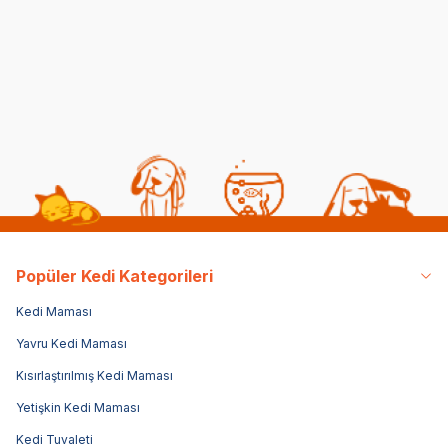
Yapışmayan Doğal Kedi
Litre
Kumu 10 LT
(15)
(4)
1.399,00
TL
1.399,00
TL
1.3
Popüler Kedi Kategorileri
Kedi Maması
Yavru Kedi Maması
Kısırlaştırılmış Kedi Maması
Yetişkin Kedi Maması
Kedi Tuvaleti