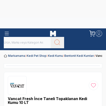
Obivan
Yenilenen Obivan 2 KG Kedi Mamaları ile tanışın!
Markamama
Kedi Pet Shop
Kedi Kumu
Bentonit Kedi Kumları
Vancat 
Favoriye
Vancat Fresh İnce Taneli Topaklanan Kedi
Kumu 10 LT