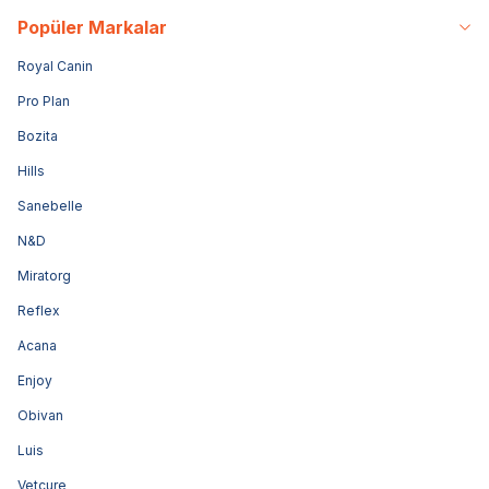
Popüler Markalar
Royal Canin
Pro Plan
Bozita
Hills
Sanebelle
N&D
Miratorg
Reflex
Acana
Enjoy
Obivan
Luis
Vetcure