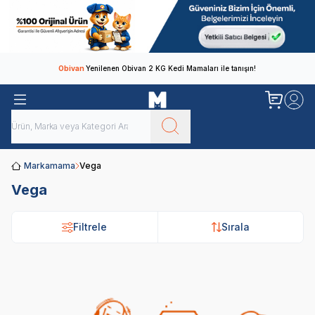
Obivan
Yenilenen Obivan 2 KG Kedi Mamaları ile tanışın!
Markamama
Vega
Vega
Filtrele
Sırala