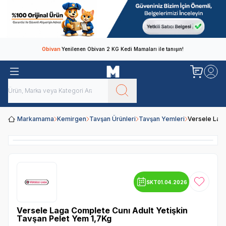
Obivan
Yenilenen Obivan 2 KG Kedi Mamaları ile tanışın!
Markamama
Kemirgen
Tavşan Ürünleri
Tavşan Yemleri
Versele Laga
SKT
01.04.2026
Favoriye
Versele Laga Complete Cunı Adult Yetişkin
Tavşan Pelet Yem 1,7Kg