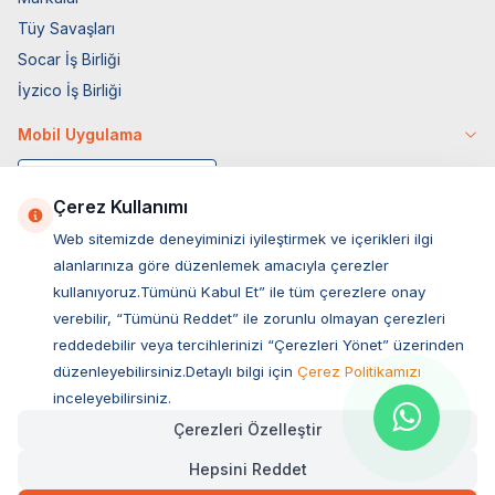
Tüy Savaşları
Socar İş Birliği
İyzico İş Birliği
Mobil Uygulama
Çerez Kullanımı
Web sitemizde deneyiminizi iyileştirmek ve içerikleri ilgi
alanlarınıza göre düzenlemek amacıyla çerezler
kullanıyoruz.Tümünü Kabul Et” ile tüm çerezlere onay
verebilir, “Tümünü Reddet” ile zorunlu olmayan çerezleri
reddedebilir veya tercihlerinizi “Çerezleri Yönet” üzerinden
düzenleyebilirsiniz.Detaylı bilgi için
Çerez Politikamızı
Müşteri Hizmetleri
inceleyebilirsiniz.
Çerezleri Özelleştir
Sıkça Sorulan Sorular
Hepsini Reddet
Adres
Hızlı Teslimat
Kargo Bedava