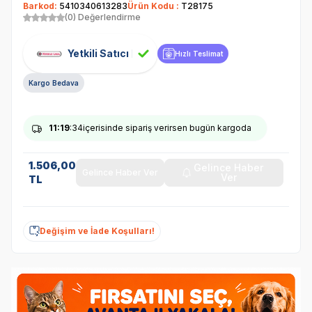
Barkod:
5410340613283
Ürün Kodu :
T28175
(0) Değerlendirme
Yetkili Satıcı
Hızlı Teslimat
Kargo Bedava
11
:19
:34
içerisinde sipariş verirsen bugün kargoda
1.506,00
Gelince Haber
Gelince Haber Ver
Ver
TL
Değişim ve İade Koşulları!