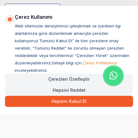
Çerez Kullanımı
Web sitemizde deneyiminizi iyileştirmek ve içerikleri ilgi
alanlarınıza göre düzenlemek amacıyla çerezler
kullanıyoruz.Tümünü Kabul Et” ile tüm çerezlere onay
verebilir, “Tümünü Reddet” ile zorunlu olmayan çerezleri
reddedebilir veya tercihlerinizi “Çerezleri Yönet” üzerinden
düzenleyebilirsiniz.Detaylı bilgi için
Çerez Politikamızı
Müşteri Hizmetleri
inceleyebilirsiniz.
Çerezleri Özelleştir
Sıkça Sorulan Sorular
Hepsini Reddet
Adres
199,50
TL
Hızlı Teslimat
Ovacık Mah. Hacıoğlu Sok. No:13 Başiskele / KOCAELİ
Hepsini Kabul Et
Müşteri Destek Hattı
SEPETE EKLE
0850 532 1141
WhatsApp Destek
0554 871 66 20