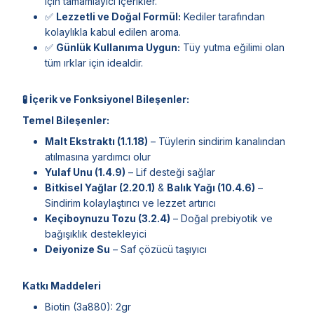
için tamamlayıcı içerikler.
✅
Lezzetli ve Doğal Formül:
Kediler tarafından
kolaylıkla kabul edilen aroma.
✅
Günlük Kullanıma Uygun:
Tüy yutma eğilimi olan
tüm ırklar için idealdir.
🧪 İçerik ve Fonksiyonel Bileşenler:
Temel Bileşenler:
Malt Ekstraktı (1.1.18)
– Tüylerin sindirim kanalından
atılmasına yardımcı olur
Yulaf Unu (1.4.9)
– Lif desteği sağlar
Bitkisel Yağlar (2.20.1)
&
Balık Yağı (10.4.6)
–
Sindirim kolaylaştırıcı ve lezzet artırıcı
Keçiboynuzu Tozu (3.2.4)
– Doğal prebiyotik ve
bağışıklık destekleyici
Deiyonize Su
– Saf çözücü taşıyıcı
Katkı Maddeleri
Biotin (3a880): 2gr