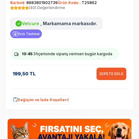
Barkod:
8683801902739
Ürün Kodu :
T25862
(40) Değerlendirme
Vetcure
, Markamama markasıdır.
✓
Hızlı Teslimat
10
:45
:30
içerisinde sipariş verirsen bugün kargoda
199,50
TL
SEPETE EKLE
Değişim ve İade Koşulları!