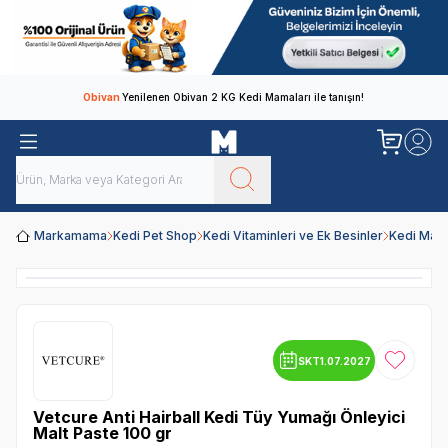
Obivan
Yenilenen Obivan 2 KG Kedi Mamaları ile tanışın!
Markamama
Kedi Pet Shop
Kedi Vitaminleri ve Ek Besinler
Kedi Maltı
SKT
1.07.2027
Favoriye
Vetcure Anti Hairball Kedi Tüy Yumağı Önleyici
Malt Paste 100 gr