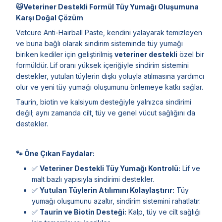
🐱Veteriner Destekli Formül Tüy Yumağı Oluşumuna
Karşı Doğal Çözüm
Vetcure Anti-Hairball Paste, kendini yalayarak temizleyen
ve buna bağlı olarak sindirim sisteminde tüy yumağı
biriken kediler için geliştirilmiş
veteriner destekli
özel bir
formüldür. Lif oranı yüksek içeriğiyle sindirim sistemini
destekler, yutulan tüylerin dışkı yoluyla atılmasına yardımcı
olur ve yeni tüy yumağı oluşumunu önlemeye katkı sağlar.
Taurin, biotin ve kalsiyum desteğiyle yalnızca sindirimi
değil; aynı zamanda cilt, tüy ve genel vücut sağlığını da
destekler.
🐾 Öne Çıkan Faydalar:
✅
Veteriner Destekli Tüy Yumağı Kontrolü:
Lif ve
malt bazlı yapısıyla sindirimi destekler.
✅
Yutulan Tüylerin Atılımını Kolaylaştırır:
Tüy
yumağı oluşumunu azaltır, sindirim sistemini rahatlatır.
✅
Taurin ve Biotin Desteği:
Kalp, tüy ve cilt sağlığı