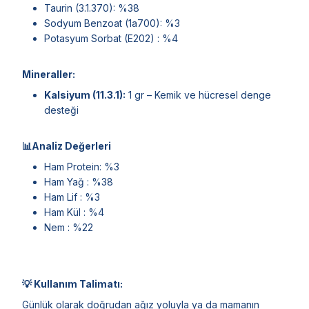
Taurin (3.1.370): %38
Sodyum Benzoat (1a700): %3
Potasyum Sorbat (E202) : %4
Mineraller:
Kalsiyum (11.3.1):
1 gr – Kemik ve hücresel denge
desteği
📊Analiz Değerleri
Ham Protein: %3
Ham Yağ : %38
Ham Lif : %3
Ham Kül : %4
Nem : %22
💡 Kullanım Talimatı:
Günlük olarak doğrudan ağız yoluyla ya da mamanın