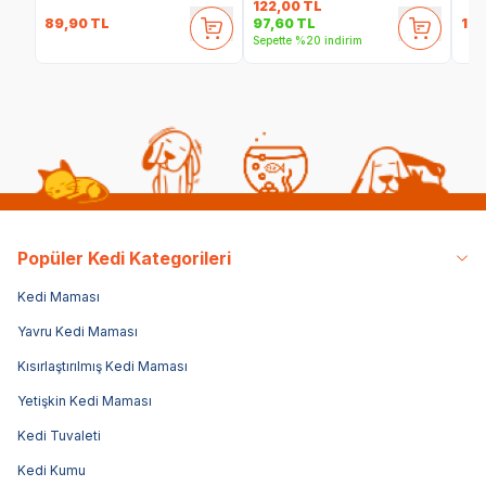
122,00
TL
89,90
TL
136
97,60
TL
Sepette %20 indirim
Popüler Kedi Kategorileri
Kedi Maması
Yavru Kedi Maması
Kısırlaştırılmış Kedi Maması
Yetişkin Kedi Maması
Kedi Tuvaleti
Kedi Kumu