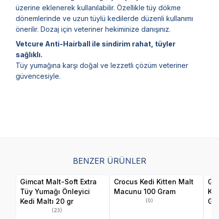
üzerine eklenerek kullanılabilir. Özellikle tüy dökme
dönemlerinde ve uzun tüylü kedilerde düzenli kullanımı
önerilir. Dozaj için veteriner hekiminize danışınız.
Vetcure Anti-Hairball ile sindirim rahat, tüyler
sağlıklı.
Tüy yumağına karşı doğal ve lezzetli çözüm veteriner
güvencesiyle.
BENZER ÜRÜNLER
Gimcat Malt-Soft Extra
Crocus Kedi Kitten Malt
Gar
Tüy Yumağı Önleyici
Macunu 100 Gram
Ke
Kedi Maltı 20 gr
Gr
(0)
(23)