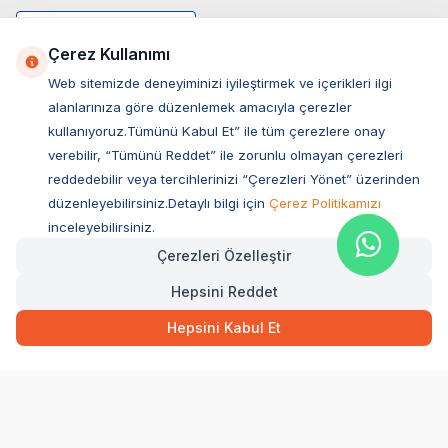
Çerez Kullanımı
Web sitemizde deneyiminizi iyileştirmek ve içerikleri ilgi
alanlarınıza göre düzenlemek amacıyla çerezler
kullanıyoruz.Tümünü Kabul Et” ile tüm çerezlere onay
verebilir, “Tümünü Reddet” ile zorunlu olmayan çerezleri
reddedebilir veya tercihlerinizi “Çerezleri Yönet” üzerinden
düzenleyebilirsiniz.Detaylı bilgi için
Çerez Politikamızı
Müşteri Hizmetleri
inceleyebilirsiniz.
Çerezleri Özelleştir
Sıkça Sorulan Sorular
Hepsini Reddet
Adres
279,00
TL
Hızlı Teslimat
Ovacık Mah. Hacıoğlu Sok. No:13 Başiskele / KOCAELİ
Hepsini Kabul Et
Müşteri Destek Hattı
SEPETE EKLE
0850 532 1141
WhatsApp Destek
0554 871 66 20