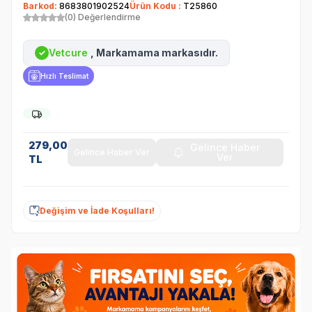
Barkod:
8683801902524
Ürün Kodu :
T25860
(0) Değerlendirme
Vetcure
, Markamama markasıdır.
✓
Hızlı Teslimat
279,00
Gelince Haber
Gelince Haber Ver
Ver
TL
Değişim ve İade Koşulları!