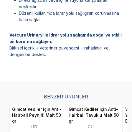
Direkt ağızdan veya içme suyuna karıştırılarak
verilebilir.
Düzenli kullanımda idrar yolu sağlığının korunmasına
katkı sağlar.
Vetcure Urinary ile idrar yolu sağlığında doğal ve etkili
bir koruma sağlayın.
Bitkisel içerik + veteriner güvencesi = rahatlatıcı ve
dengeli bir destek.
BENZER ÜRÜNLER
Gimcat Kediler için Anti-
Gimcat Kediler için Anti-
Vet
Hairball Peynirli Malt 50
Hairball Tavuklu Malt 50
Yav
gr
gr
Des
(17)
(10)