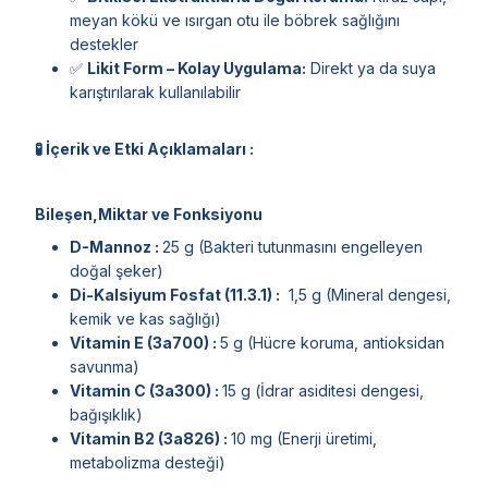
meyan kökü ve ısırgan otu ile böbrek sağlığını
destekler
✅
Likit Form – Kolay Uygulama:
Direkt ya da suya
karıştırılarak kullanılabilir
🧪 İçerik ve Etki Açıklamaları :
Bileşen,Miktar ve Fonksiyonu
D-Mannoz :
25 g (Bakteri tutunmasını engelleyen
doğal şeker)
Di-Kalsiyum Fosfat (11.3.1) :
1,5 g (Mineral dengesi,
kemik ve kas sağlığı)
Vitamin E (3a700) :
5 g (Hücre koruma, antioksidan
savunma)
Vitamin C (3a300) :
15 g (İdrar asiditesi dengesi,
bağışıklık)
Vitamin B2 (3a826) :
10 mg (Enerji üretimi,
metabolizma desteği)