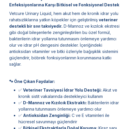
Enfeksiyonlarına Karşı Bitkisel ve Fonksiyonel Destek
Vetcure Urinary Liquid, hem akut hem de kronik idrar yolu
rahatsızlıklarına yatkın köpekler için geliştirilmiş
veteriner
destekli bir sıvı takviyedir.
D-Mannoz ve kızılcık ekstresi
gibi doğal bileşenlerle zenginleştirilen bu özel formül,
bakterilerin idrar yollarına tutunmasını önlemeye yardımcı
olur ve idrar pH dengesini destekler. İçeriğindeki
antioksidan vitaminler ve bitki özleriyle bağışıklık sistemini
güçlendirir, böbrek fonksiyonlarının korunmasına katkı
sağlar.
🐾 Öne Çıkan Faydalar:
✅
Veteriner Tavsiyesi İdrar Yolu Desteği:
Akut ve
kronik sistit vakalarında destekleyici kullanım
✅
D-Mannoz ve Kızılcık Ekstraktı:
Bakterilerin idrar
yollarına tutunmasını önlemeye yardımcı olur
✅
Antioksidan Zenginliği:
C ve E vitaminleri ile
hücresel savunmayı güçlendirir
✅
Bitkisel Ekstraktlarla Doğal Koruma:
Kiraz sapı,