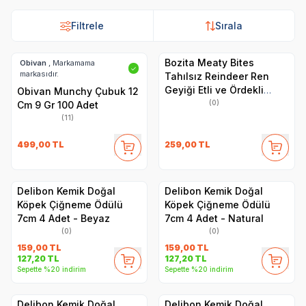
Filtrele
Sırala
Bozita Meaty Bites
Obivan
, Markamama
✓
markasıdır.
Tahılsız Reindeer Ren
Geyiği Etli ve Ördekli
Obivan Munchy Çubuk 12
Köpek Ödül Maması 70 gr
(0)
Cm 9 Gr 100 Adet
(11)
499,00
TL
259,00
TL
Delibon Kemik Doğal
Delibon Kemik Doğal
Köpek Çiğneme Ödülü
Köpek Çiğneme Ödülü
7cm 4 Adet - Beyaz
7cm 4 Adet - Natural
(0)
(0)
159,00
TL
159,00
TL
127,20
TL
127,20
TL
Sepette %20 indirim
Sepette %20 indirim
Delibon Kemik Doğal
Delibon Kemik Doğal