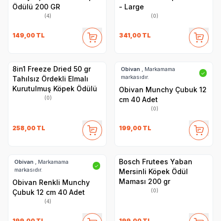
Ödülü 200 GR
- Large
(4)
(0)
149,00
TL
341,00
TL
8in1 Freeze Dried 50 gr
Obivan
, Markamama
✓
markasıdır.
Tahılsız Ördekli Elmalı
Kurutulmuş Köpek Ödülü
Obivan Munchy Çubuk 12
(0)
cm 40 Adet
(0)
258,00
TL
199,00
TL
Bosch Frutees Yaban
Obivan
, Markamama
✓
markasıdır.
Mersinli Köpek Ödül
Maması 200 gr
Obivan Renkli Munchy
(0)
Çubuk 12 cm 40 Adet
(4)
199,00
TL
199,00
TL