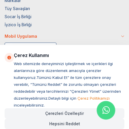
Markalar
Tüy Savaşları
Socar İş Birliği
İyzico İş Birliği
Mobil Uygulama
Çerez Kullanımı
Web sitemizde deneyiminizi iyileştirmek ve içerikleri ilgi
alanlarınıza göre düzenlemek amacıyla çerezler
kullanıyoruz.Tümünü Kabul Et” ile tüm çerezlere onay
verebilir, “Tümünü Reddet” ile zorunlu olmayan çerezleri
reddedebilir veya tercihlerinizi “Çerezleri Yönet” üzerinden
düzenleyebilirsiniz.Detaylı bilgi için
Çerez Politikamızı
Müşteri Hizmetleri
inceleyebilirsiniz.
Çerezleri Özelleştir
Sıkça Sorulan Sorular
Hepsini Reddet
Adres