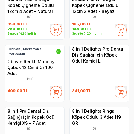
Köpek Çiğneme Ödülü
Köpek Çiğneme Ödülü
12cm 4 Adet - Natural
12cm 2 Adet - Beyaz
(0)
(0)
358,00
TL
185,00
TL
286,40
TL
148,00
TL
Sepette %20 indirim
Sepette %20 indirim
8 in 1 Delights Pro Dental
Obivan
, Markamama
✓
markasıdır.
Diş Sağlığı İçin Köpek
Ödül Kemiği L
Obivan Renkli Munchy
(4)
Çubuk 12 Cm 9 Gr 100
Adet
(20)
499,00
TL
341,00
TL
8 in 1 Pro Dental Diş
8 in 1 Delights Rings
Sağlığı İçin Köpek Ödül
Köpek Ödülü 3 Adet 119
Kemiği XS - 7 Adet
GR
(0)
(2)