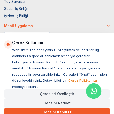
Tüy Savaşları
Socar İş Birliği
İyzico İş Birliği
Mobil Uygulama
Çerez Kullanımı
Web sitemizde deneyiminizi iyileştirmek ve içerikleri ilgi
alanlarınıza göre düzenlemek amacıyla çerezler
kullanıyoruz.Tümünü Kabul Et” ile tüm çerezlere onay
verebilir, “Tümünü Reddet” ile zorunlu olmayan çerezleri
reddedebilir veya tercihlerinizi “Çerezleri Yönet” üzerinden
düzenleyebilirsiniz.Detaylı bilgi için
Çerez Politikamızı
Müşteri Hizmetleri
inceleyebilirsiniz.
Çerezleri Özelleştir
Sıkça Sorulan Sorular
Hepsini Reddet
Adres
4.845,00
TL
Hızlı Teslimat
Kargo Bedava
Ovacık Mah. Hacıoğlu Sok. No:13 Başiskele / KOCAELİ
Hepsini Kabul Et