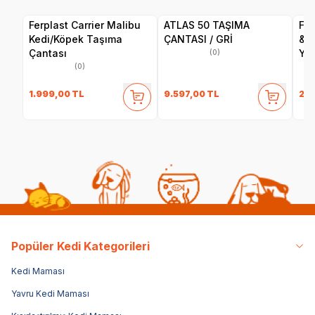
Ferplast Carrier Malibu
ATLAS 50 TAŞIMA
Fer
Kedi/Köpek Taşıma
ÇANTASI / GRİ
& F
Çantası
Yat
(0)
(0)
1.999,00
TL
9.597,00
TL
2.3
Popüler Kedi Kategorileri
Kedi Maması
Yavru Kedi Maması