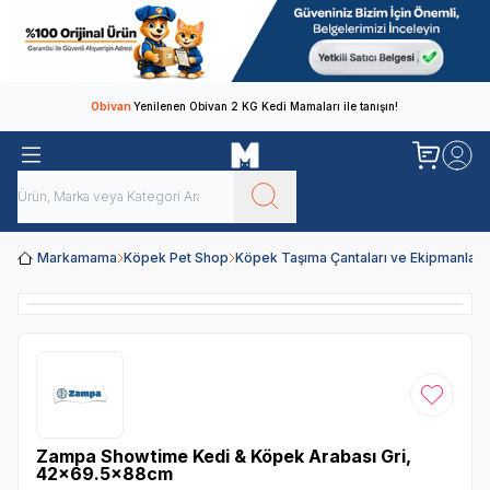
Obivan
Yenilenen Obivan 2 KG Kedi Mamaları ile tanışın!
Markamama
Köpek Pet Shop
Köpek Taşıma Çantaları ve Ekipmanları
Favoriye
Zampa Showtime Kedi & Köpek Arabası Gri,
42x69.5x88cm