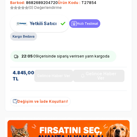
Barkod:
8682689204720
Ürün Kodu :
T27854
(0) Değerlendirme
Yetkili Satıcı
Hızlı Teslimat
Kargo Bedava
22
:05
:09
içerisinde sipariş verirsen yarın kargoda
4.845,00
Gelince Haber
Gelince Haber Ver
Ver
TL
Değişim ve İade Koşulları!