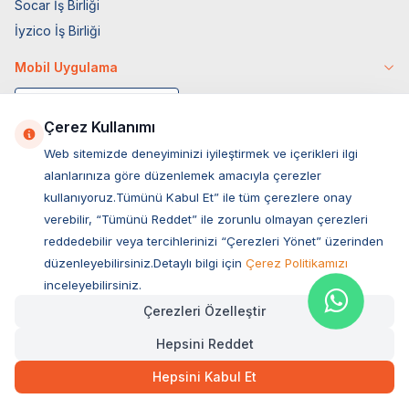
Socar İş Birliği
İyzico İş Birliği
Mobil Uygulama
Çerez Kullanımı
Web sitemizde deneyiminizi iyileştirmek ve içerikleri ilgi
alanlarınıza göre düzenlemek amacıyla çerezler
kullanıyoruz.Tümünü Kabul Et” ile tüm çerezlere onay
verebilir, “Tümünü Reddet” ile zorunlu olmayan çerezleri
reddedebilir veya tercihlerinizi “Çerezleri Yönet” üzerinden
düzenleyebilirsiniz.Detaylı bilgi için
Çerez Politikamızı
Müşteri Hizmetleri
inceleyebilirsiniz.
Çerezleri Özelleştir
Sıkça Sorulan Sorular
Hepsini Reddet
Adres
4.500,00
TL
Hızlı Teslimat
Ovacık Mah. Hacıoğlu Sok. No:13 Başiskele / KOCAELİ
Hepsini Kabul Et
Müşteri Destek Hattı
SEPETE EKLE