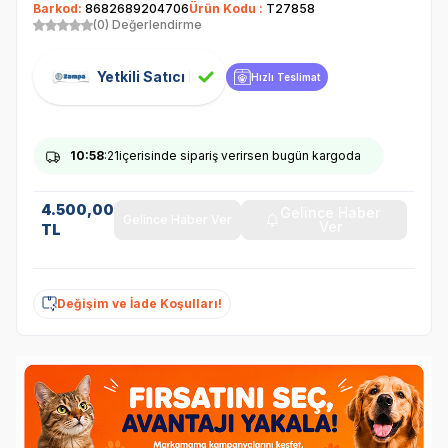
Barkod:
8682689204706
Ürün Kodu :
T27858
(0) Değerlendirme
Yetkili Satıcı
Hızlı Teslimat
10
:58
:21
içerisinde sipariş verirsen bugün kargoda
4.500,00
Gelince Haber
Gelince Haber Ver
Ver
TL
Değişim ve İade Koşulları!