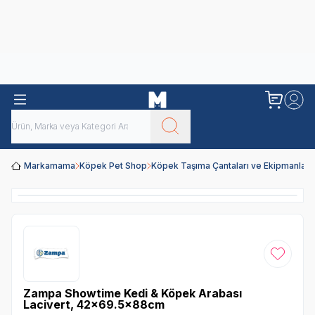
Obivan
Yenilenen Obivan 2 KG Kedi Mamaları ile tanışın!
Markamama
Köpek Pet Shop
Köpek Taşıma Çantaları ve Ekipmanları
Favoriye
Zampa Showtime Kedi & Köpek Arabası
Lacivert, 42x69.5x88cm