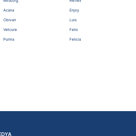
Miratorg
Reflex
Acana
Enjoy
Obivan
Luis
Vetcure
Felix
Purina
Felicia
EDYA