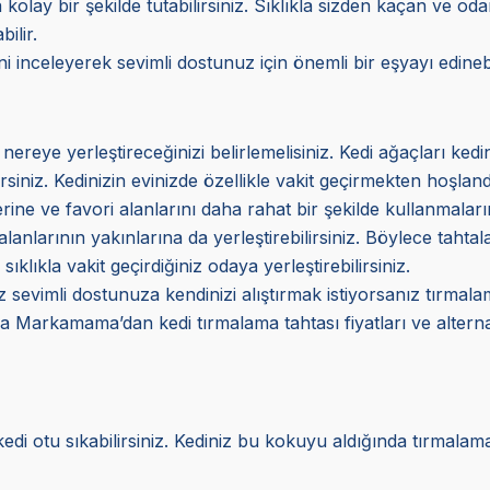
kolay bir şekilde tutabilirsiniz. Sıklıkla sizden kaçan ve od
ilir.
i inceleyerek sevimli dostunuz için önemli bir eşyayı edinebi
eye yerleştireceğinizi belirlemelisiniz. Kedi ağaçları kediniz
lirsiniz. Kedinizin evinizde özellikle vakit geçirmekten hoşl
lerine ve favori alanlarını daha rahat bir şekilde kullanmala
anlarının yakınlarına da yerleştirebilirsiniz. Böylece tahta
ıklıkla vakit geçirdiğiniz odaya yerleştirebilirsiniz.
z sevimli dostunuza kendinizi alıştırmak istiyorsanız tırmala
sonra Markamama’dan kedi tırmalama tahtası fiyatları ve alter
edi otu sıkabilirsiniz. Kediniz bu kokuyu aldığında tırmalam