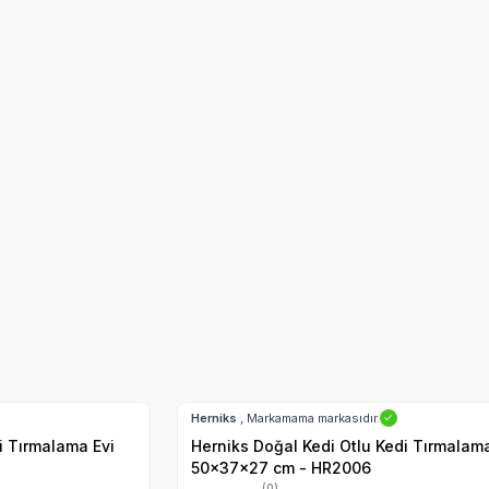
Kedi Tırmalama Kartonu
Kedi Tırmalam
Hızlı Teslimat
Kargo Bedava
Herniks
, Markamama markasıdır.
✓
i Tırmalama Evi
Herniks Doğal Kedi Otlu Kedi Tırmalama
50x37x27 cm - HR2006
(0)