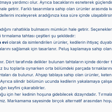
tutmaya yardımcı olur. Ayrıca bacaklarını esneterek güçlendir
 getirir. Farklı tasarımlara sahip olan ürünler arasında kedin
ellerini inceleyerek aradığınıza kısa süre içinde ulaşabilirsin
radığını rahatlıkla bulmasını mümkün hale getirir. Seçenekl
i tırmalama tahtası çeşitleri şu şekildedir:
 evi
olarak da isimlendirilen ürünler, kedilerin ihtiyaç duyabi
alarını sağlamak için tasarlanır. Peluş kaplamaya sahip ola
r. Dört tarafında delikler bulunan tahtaların içinde dörder 
riniz bu toplarla oynarken orta bölümdeki parçada tırnaklarını
taları da bulunur. Ahşap tablaya sahip olan ürünler, keten 
ar. Ayrıca silindir bölümün ucunda kedilerin yakalamaya çalışa
 keyfini çıkarabilirler.
uğu için her kedinin hoşuna gidebilecek dizayndadır. Tırmal
niz. Markamama sayesinde birçok alternatif arasından hoşun