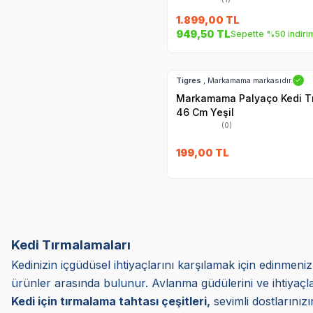
1.899,00
TL
949,50
TL
Sepette %50 indiri
Hızlı Teslimat
Tigres
, Markamama markasıdır.
✓
Markamama Palyaço Kedi T
46 Cm Yeşil
(0)
199,00
TL
Kedi Tırmalamaları
Kedinizin içgüdüsel ihtiyaçlarını karşılamak için edinmeni
ürünler arasında bulunur. Avlanma güdülerini ve ihtiyaçla
Kedi için tırmalama tahtası çeşitleri,
sevimli dostlarını