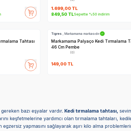
1.699,00
TL
849,50
TL
m
Sepette %50 indirim
Hızlı Teslimat
Tigres
, Markamama markasıdır.
✓
ırmalama Tahtası
Markamama Palyaço Kedi Tırmalama T
46 Cm Pembe
(0)
149,00
TL
z gereken bazı eşyalar vardır.
Kedi tırmalama tahtası,
sevim
rını keşfetmelerine yardımcı olan tırmalama tahtaları, kedil
zın egzersiz yapmasını sağlayarak aşırı kilo alma probleml