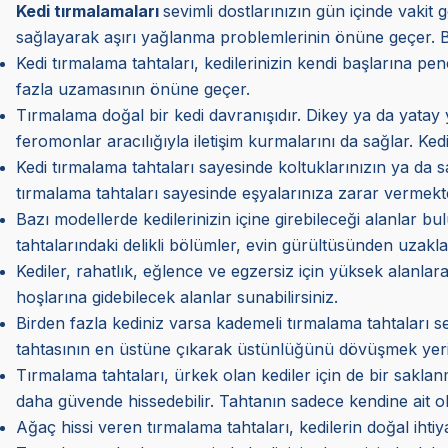
Kedi tırmalamaları
sevimli dostlarınızın gün içinde vaki
sağlayarak aşırı yağlanma problemlerinin önüne geçer. Böy
Kedi tırmalama tahtaları, kedilerinizin kendi başlarına p
fazla uzamasının önüne geçer.
Tırmalama doğal bir kedi davranışıdır. Dikey ya da yatay
feromonlar aracılığıyla iletişim kurmalarını da sağlar. Ked
Kedi tırmalama tahtaları sayesinde koltuklarınızın ya da s
tırmalama tahtaları sayesinde eşyalarınıza zarar vermekt
Bazı modellerde kedilerinizin içine girebileceği alanlar bu
tahtalarındaki delikli bölümler, evin gürültüsünden uzakla
Kediler, rahatlık, eğlence ve egzersiz için yüksek alanla
hoşlarına gidebilecek alanlar sunabilirsiniz.
Birden fazla kediniz varsa kademeli tırmalama tahtaları s
tahtasının en üstüne çıkarak üstünlüğünü dövüşmek yerine
Tırmalama tahtaları, ürkek olan kediler için de bir saklan
daha güvende hissedebilir. Tahtanın sadece kendine ait ol
Ağaç hissi veren tırmalama tahtaları, kedilerin doğal ihti