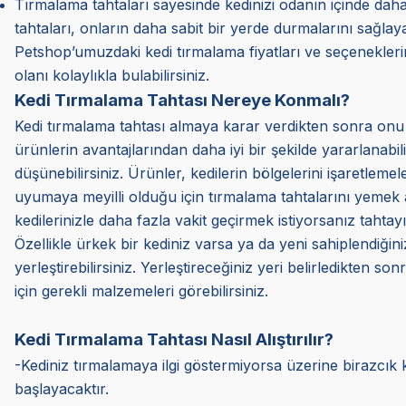
Tırmalama tahtaları sayesinde kedinizi odanın içinde daha 
tahtaları, onların daha sabit bir yerde durmalarını sağlayab
Petshop
’umuzdaki kedi tırmalama fiyatları ve seçeneklerin
olanı kolaylıkla bulabilirsiniz.
Kedi Tırmalama Tahtası Nereye Konmalı?
Kedi tırmalama tahtası almaya karar verdikten sonra onu ner
ürünlerin avantajlarından daha iyi bir şekilde yararlanabi
düşünebilirsiniz. Ürünler, kedilerin bölgelerini işaretleme
uyumaya meyilli olduğu için tırmalama tahtalarını yemek al
kedilerinizle daha fazla vakit geçirmek istiyorsanız tahtayı s
Özellikle ürkek bir kediniz varsa ya da yeni sahiplendiğini
yerleştirebilirsiniz. Yerleştireceğiniz yeri belirledikten 
için gerekli malzemeler
i görebilirsiniz.
Kedi Tırmalama Tahtası Nasıl Alıştırılır?
-Kediniz tırmalamaya ilgi göstermiyorsa üzerine birazcık k
başlayacaktır.