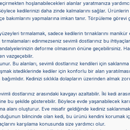
t geçirmekten hoşlanabilecekleri alanlar yaratmanıza yardım
lece kedilerinizi daha zinde kalmalarını sağlar. Ürünlerin 
ençe bakımlarını yapmalarına imkan tanır. Törpüleme görevi 
 yüzeyleri tırmalamak, sadece kedilerin tırnaklarını manikü
i tırmalamaları edinmezseniz sevimli dostlarınız bu ihtiyaçla
andalyelerinizin deforme olmasının önüne geçebilirsiniz. Hal
en vazgeçebilir.
lunur. Bu alanları, sevimli dostlarınız kendileri için saklan
şmak istediklerinde kediler için konforlu bir alan yaratılmas
ra bağımlıdır. Kedinizi sıklıkla dolapların üzerinden almak z
evimli dostlarınız arasındaki kavgayı azaltabilir. İki kedi 
 bu şekilde gösterebilir. Böylece evde yaşanabilecek karışı
ma alanı oluşturur. Eve misafir geldiğinde kediniz saklanmak
duğunun bilincinde olan kedi, bu ürünü kendini korumak için
yaçlarını karşılama konusunda size yardımcı olur.