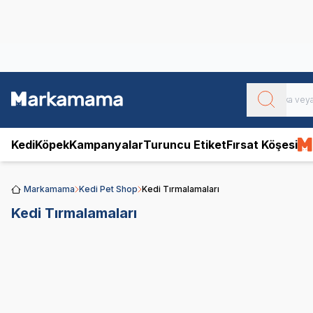
Obivan
Yenilenen Obivan 2 KG Kedi Mamaları ile tanışın!
Kedi
Köpek
Kampanyalar
Turuncu Etiket
Fırsat Köşesi
Markamama
Kedi Pet Shop
Kedi Tırmalamaları
Kedi Tırmalamaları