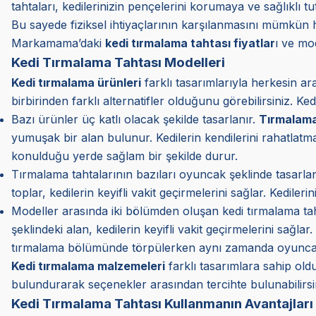
tahtaları, kedilerinizin pençelerini korumaya ve sağlıklı 
Bu sayede fiziksel ihtiyaçlarının karşılanmasını mümkün hale
Markamama’daki
kedi tırmalama tahtası fiyatlar
ı ve mod
Kedi Tırmalama Tahtası Modelleri
Kedi tırmalama ürünleri
farklı tasarımlarıyla herkesin a
birbirinden farklı alternatifler olduğunu görebilirsiniz. Ked
Bazı ürünler üç katlı olacak şekilde tasarlanır.
Tırmalama
yumuşak bir alan bulunur. Kedilerin kendilerini rahatlatm
konulduğu yerde sağlam bir şekilde durur.
Tırmalama tahtalarının bazıları oyuncak şeklinde tasarlanı
toplar, kedilerin keyifli vakit geçirmelerini sağlar. Kedile
Modeller arasında iki bölümden oluşan kedi tırmalama tah
şeklindeki alan, kedilerin keyifli vakit geçirmelerini sağl
tırmalama bölümünde törpülerken aynı zamanda oyuncağın
Kedi tırmalama malzemeleri
farklı tasarımlara sahip old
bulundurarak seçenekler arasından tercihte bulunabilirsi
Kedi Tırmalama Tahtası Kullanmanın Avantajları