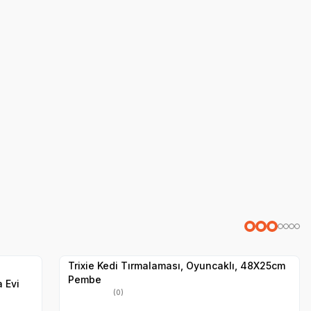
a Tahtaları
Hızlı Teslimat
Yetkili
Satıcı
Kargo Bedava
Trixie Kedi Tırmalaması, Oyuncaklı, 48X25cm
Pembe
 Evi
(0)