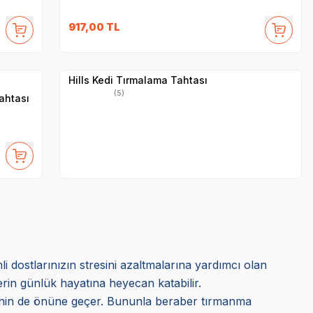
917,00
TL
Yetkili
Satıcı
Hızlı Teslimat
Hills Kedi Tırmalama Tahtası
(5)
ahtası
li dostlarınızın stresini azaltmalarına yardımcı olan
erin günlük hayatına heyecan katabilir.
erinin de önüne geçer. Bununla beraber tırmanma