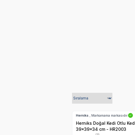
Kedi Tırmalama Evleri
Hızlı Teslimat
Kargo Bedava
Herniks
, Markamama markasıdır.
✓
Herniks Doğal Kedi Otlu Ked
39x39x34 cm - HR2003
(1)