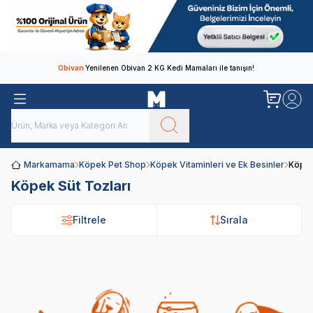
Obivan
Yenilenen Obivan 2 KG Kedi Mamaları ile tanışın!
Markamama
Köpek Pet Shop
Köpek Vitaminleri ve Ek Besinler
Köpek
Köpek Süt Tozları
Filtrele
Filtrele
Sırala
Sırala