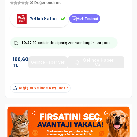
(0) Değerlendirme
Yetkili Satıcı
Hızlı Teslimat
10
:37
:19
içerisinde sipariş verirsen bugün kargoda
196,60
Gelince Haber
Gelince Haber Ver
Ver
TL
Değişim ve İade Koşulları!