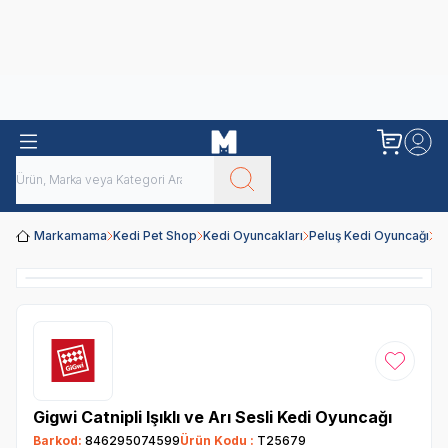
Obivan
Yenilenen Obivan 2 KG Kedi Mamaları ile tanışın!
Markamama
Kedi Pet Shop
Kedi Oyuncakları
Peluş Kedi Oyuncağı
Gi
Favoriye
Gigwi Catnipli Işıklı ve Arı Sesli Kedi Oyuncağı
Barkod:
846295074599
Ürün Kodu :
T25679