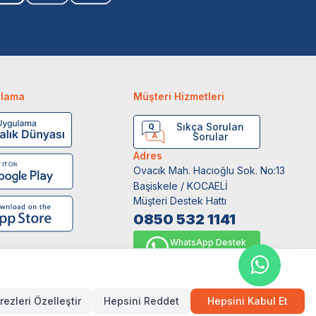
ulama
Müşteri Hizmetleri
Sıkça Sorulan
Sorular
Adres
Ovacık Mah. Hacıoğlu Sok. No:13
Başiskele / KOCAELİ
Müşteri Destek Hattı
0850 532 1141
WhatsApp Destek
0554 871 66 20
rezleri Özelleştir
Hepsini Reddet
Hepsini Kabul Et