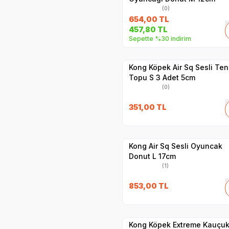
(0)
654,00
TL
457,80
TL
Sepette %30 indirim
Yetkili
Satıcı
Hızlı Teslimat
Kong Köpek Air Sq Sesli Ten
Topu S 3 Adet 5cm
(0)
351,00
TL
Hızlı Teslimat
Yetkili
Satıcı
Kargo Bedava
Kong Air Sq Sesli Oyuncak
Donut L 17cm
(1)
853,00
TL
Hızlı Teslimat
Yetkili
Satıcı
Kargo Bedava
Kong Köpek Extreme Kauçu