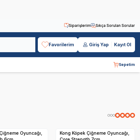
Siparişlerim
Sıkça Sorulan Sorular
Favorilerim
Giriş Yap
Kayıt Ol
Sepetim
Hızlı Teslimat
Yetkili
Yetkili
Satıcı
Satıcı
Kargo Bedava
Çiğneme Oyuncağı,
Kong Köpek Çiğneme Oyuncağı,
th 6cm
Core Strength 7cm