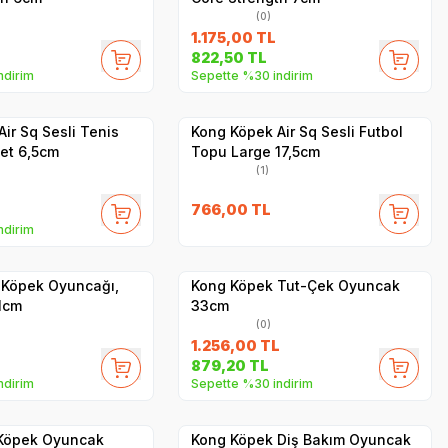
(0)
1.175,00
TL
822,50
TL
ndirim
Sepette %30 indirim
Yetkili
Yetkili
Satıcı
Satıcı
Hızlı Teslimat
ir Sq Sesli Tenis
Kong Köpek Air Sq Sesli Futbol
et 6,5cm
Topu Large 17,5cm
(1)
766,00
TL
ndirim
Hızlı Teslimat
Yetkili
Yetkili
Satıcı
Satıcı
Kargo Bedava
 Köpek Oyuncağı,
Kong Köpek Tut-Çek Oyuncak
1cm
33cm
(0)
1.256,00
TL
879,20
TL
ndirim
Sepette %30 indirim
Yetkili
Yetkili
Satıcı
Satıcı
Hızlı Teslimat
 Köpek Oyuncak
Kong Köpek Diş Bakım Oyuncak