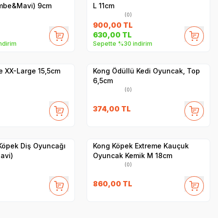
embe&Mavi) 9cm
L 11cm
(0)
900,00
TL
630,00
TL
ndirim
Sepette %30 indirim
Yetkili
Yetkili
Satıcı
Satıcı
Hızlı Teslimat
e XX-Large 15,5cm
Kong Ödüllü Kedi Oyuncak, Top
6,5cm
(0)
374,00
TL
Hızlı Teslimat
Yetkili
Yetkili
Satıcı
Satıcı
Kargo Bedava
Köpek Diş Oyuncağı
Kong Köpek Extreme Kauçuk
avi)
Oyuncak Kemik M 18cm
(0)
860,00
TL