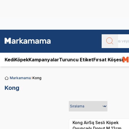
Obivan
Yenilenen Obivan 2 KG Kedi Mamaları ile tanışın!
Kedi
Köpek
Kampanyalar
Turuncu Etiket
Fırsat Köşesi
Markamama
Kong
Kong
Yetkili
Satıcı
Hızlı Teslimat
Kong AirSq Sesli Köpek
Oyuncağı Donut M 12cm