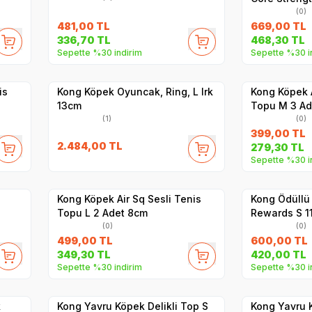
(0)
481,00
TL
669,00
TL
336,70
TL
468,30
TL
Sepette %30 indirim
Sepette %30 i
Hızlı Teslimat
Yetkili
Satıcı
Kargo Bedava
Hızlı Teslimat
is
Kong Köpek Oyuncak, Ring, L Irk
Kong Köpek A
13cm
Topu M 3 Ad
(1)
(0)
399,00
TL
2.484,00
TL
279,30
TL
Sepette %30 i
Yetkili
Satıcı
Hızlı Teslimat
Hızlı Teslimat
Kong Köpek Air Sq Sesli Tenis
Kong Ödüllü
Topu L 2 Adet 8cm
Rewards S 1
(0)
(0)
499,00
TL
600,00
TL
349,30
TL
420,00
TL
Sepette %30 indirim
Sepette %30 i
Yetkili
Satıcı
Hızlı Teslimat
Hızlı Teslimat
k
Kong Yavru Köpek Delikli Top S
Kong Yavru