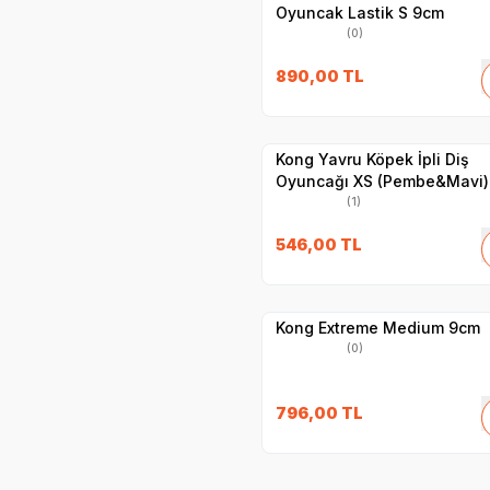
Oyuncak Lastik S 9cm
(0)
890,00
TL
Yetkili
Satıcı
Hızlı Teslimat
Kong Yavru Köpek İpli Diş
Oyuncağı XS (Pembe&Mavi)
(1)
546,00
TL
Yetkili
Satıcı
Hızlı Teslimat
Kong Extreme Medium 9cm
(0)
796,00
TL