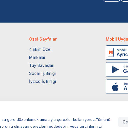
Özel Sayfalar
Mobil Uyg
4 Ekim Özel
Markalar
Tüy Savaşları
Socar İş Birliği
İyzico İş Birliği
larınıza göre düzenlemek amacıyla çerezler kullanıyoruz.Tümünü
Çe
zorunlu olmayan çerezleri reddedebilir veya tercihlerinizi