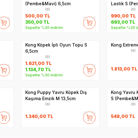
(Pembe&Mavi) 6,5cm
Lastik S (P
(0)
(0)
500,00
TL
990,00
TL
350,00
TL
693,00
TL
Sepette %30 indirim
Sepette %30 i
Hızlı Teslimat
Hızlı Teslimat
Yetkili
Satıcı
Kargo Bedava
Kargo Bedava
Kong Köpek İpli Oyun Topu S
Kong Extrem
6,5cm
(0)
(0)
1.621,00
TL
1.813,00
TL
1.134,70
TL
Sepette %30 indirim
Hızlı Teslimat
Yetkili
Satıcı
Kargo Bedava
Hızlı Teslimat
Kong Puppy Yavru Köpek Diş
Kong Yavru 
Kaşıma Emzik M 13,5cm
S (Pembe&M
(0)
(0)
1.340,00
TL
548,00
TL