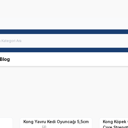
Blog
Yetkili
Satıcı
Hızlı Teslimat
Hızlı Teslimat
Kong Yavru Kedi Oyuncağı 5,5cm
Kong Köpek 
Core Streng
(2)