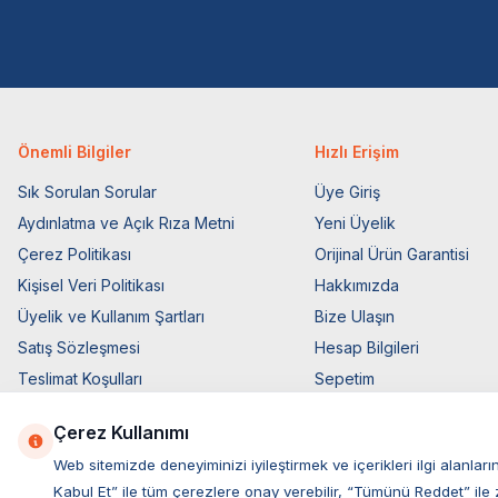
Önemli Bilgiler
Hızlı Erişim
Sık Sorulan Sorular
Üye Giriş
Aydınlatma ve Açık Rıza Metni
Yeni Üyelik
Çerez Politikası
Orijinal Ürün Garantisi
Kişisel Veri Politikası
Hakkımızda
Üyelik ve Kullanım Şartları
Bize Ulaşın
Satış Sözleşmesi
Hesap Bilgileri
Teslimat Koşulları
Sepetim
Ticari Elektronik İzin
Blog Sayfası
Çerez Kullanımı
Elektronik İleti Aydınlatma Metni
Müşteri Hizmetleri
Web sitemizde deneyiminizi iyileştirmek ve içerikleri ilgi alan
Kabul Et” ile tüm çerezlere onay verebilir, “Tümünü Reddet” ile 