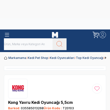
Obivan
Yenilenen Obivan 2 KG Kedi Mamaları ile tanışın!
Markamama
Kedi Pet Shop
Kedi Oyuncakları
Top Kedi Oyuncağı
Kon
Favoriye
Kong Yavru Kedi Oyuncağı 5,5cm
Barkod:
035585013268
Ürün Kodu :
T20103