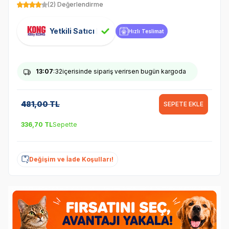
(2) Değerlendirme
Yetkili Satıcı
Hızlı Teslimat
13
:07
:31
içerisinde sipariş verirsen bugün kargoda
481,00
TL
SEPETE EKLE
336,70
TL
Sepette
Değişim ve İade Koşulları!