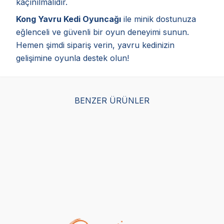
kaçınılmalıdır.
Kong Yavru Kedi Oyuncağı
ile minik dostunuza
eğlenceli ve güvenli bir oyun deneyimi sunun.
Hemen şimdi sipariş verin, yavru kedinizin
gelişimine oyunla destek olun!
BENZER ÜRÜNLER
Herniks Zilli Kedi Oyun
Trixie Kedi Tırmalama
Kon
Topu 4cm
Oyuncağı, Ø35cmx7cm,
Oy
Pembe
(9)
(0)
10,00
TL
1.642,50
TL
37