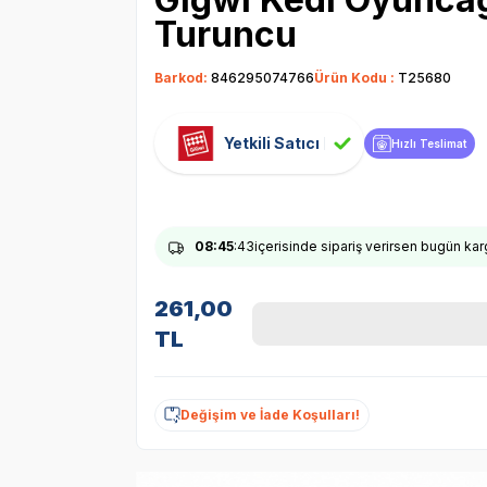
Turuncu
Barkod:
846295074766
Ürün Kodu :
T25680
Yetkili Satıcı
Hızlı Teslimat
08
:45
:42
içerisinde sipariş verirsen bugün ka
261,00
TL
Değişim ve İade Koşulları!