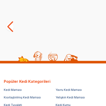
Satıcı
Kong Wrangler AvoCato Avokado Kedi
Eastland Öt
Oyuncağı
Oyuncağı 6
(0)
(0)
565,00
TL
161,25
TL
Popüler Kedi Kategorileri
Kedi Maması
Yavru Kedi Maması
Kısırlaştırılmış Kedi Maması
Yetişkin Kedi Maması
Kedi Tuvaleti
Kedi Kumu