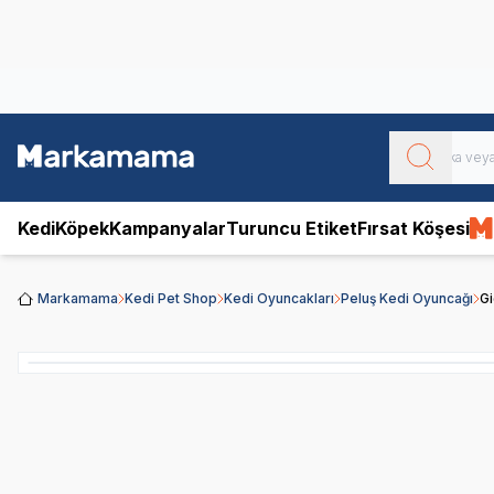
Obivan
Yenilenen Obivan 2 KG Kedi Mamaları ile tanışın!
Kedi
Köpek
Kampanyalar
Turuncu Etiket
Fırsat Köşesi
Markamama
Kedi Pet Shop
Kedi Oyuncakları
Peluş Kedi Oyuncağı
Gi