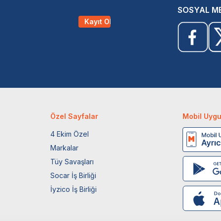
SOSYAL M
Kayıt Ol
Özel Sayfalar
Mobil Uyg
4 Ekim Özel
Markalar
Tüy Savaşları
Socar İş Birliği
İyzico İş Birliği