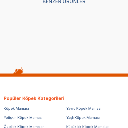
BENZER ÜRÜNLER
Satıcı
Satıcı
en Catnipli Tüylü Peluş Kedi
Eastland Catnipli Peluş Dijital S
13cm
(0)
286,25
TL
Popüler Köpek Kategorileri
Köpek Maması
Yavru Köpek Maması
Yetişkin Köpek Maması
Yaşlı Köpek Maması
Özel Irk Köpek Mamaları
Küçük Irk Köpek Mamaları