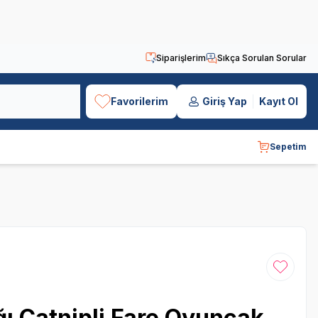
Siparişlerim
Sıkça Sorulan Sorular
Favorilerim
Giriş Yap
Kayıt Ol
Sepetim
Favoriye
ı Catnipli Fare Oyuncak