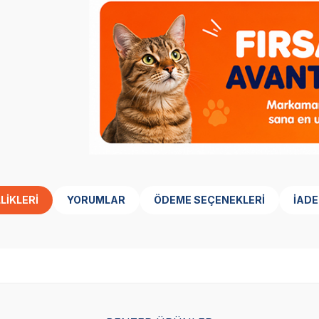
LIKLERI
YORUMLAR
ÖDEME SEÇENEKLERI
İADE
Yetkili
Yetkili