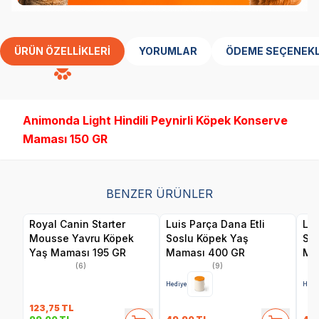
ÜRÜN ÖZELLIKLERI
YORUMLAR
ÖDEME SEÇENEKL
Animonda Light Hindili Peynirli Köpek Konserve
Maması 150 GR
BENZER ÜRÜNLER
Royal Canin Starter
Luis Parça Dana Etli
Lui
Mousse Yavru Köpek
Soslu Köpek Yaş
So
Yaş Maması 195 GR
Maması 400 GR
Ma
(6)
(9)
Hediye
Hedi
123,75
TL