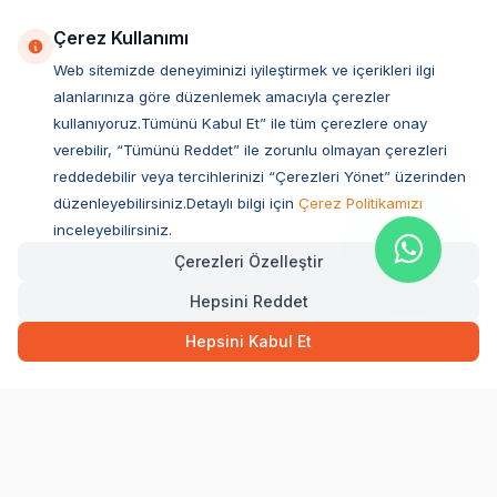
Çerez Kullanımı
Web sitemizde deneyiminizi iyileştirmek ve içerikleri ilgi
alanlarınıza göre düzenlemek amacıyla çerezler
kullanıyoruz.Tümünü Kabul Et” ile tüm çerezlere onay
verebilir, “Tümünü Reddet” ile zorunlu olmayan çerezleri
reddedebilir veya tercihlerinizi “Çerezleri Yönet” üzerinden
düzenleyebilirsiniz.Detaylı bilgi için
Çerez Politikamızı
Müşteri Hizmetleri
inceleyebilirsiniz.
Çerezleri Özelleştir
Sıkça Sorulan Sorular
Hepsini Reddet
Adres
64,00
TL
Hızlı Teslimat
Ovacık Mah. Hacıoğlu Sok. No:13 Başiskele / KOCAELİ
Hepsini Kabul Et
Müşteri Destek Hattı
SEPETE EKLE
0850 532 1141
WhatsApp Destek
0554 871 66 20