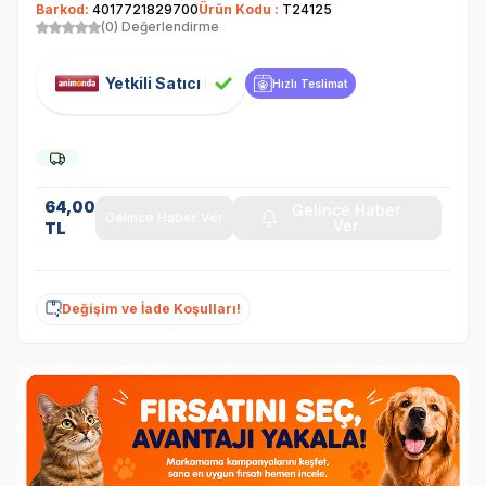
Barkod:
4017721829700
Ürün Kodu :
T24125
(0) Değerlendirme
Yetkili Satıcı
Hızlı Teslimat
64,00
Gelince Haber
Gelince Haber Ver
Ver
TL
Değişim ve İade Koşulları!