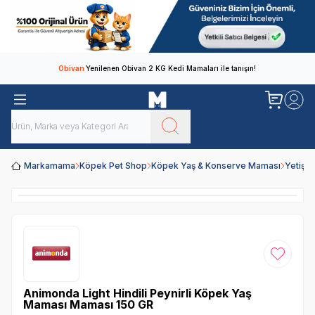
Obivan
Yenilenen Obivan 2 KG Kedi Mamaları ile tanışın!
Markamama
Köpek Pet Shop
Köpek Yaş & Konserve Maması
Yetişk
Favoriye
Animonda Light Hindili Peynirli Köpek Yaş
Maması Maması 150 GR