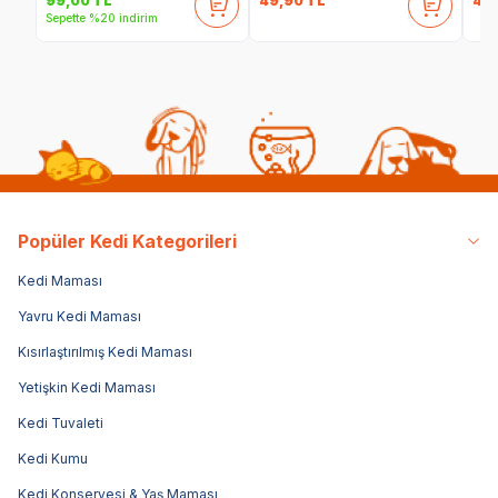
49,90
TL
49
99,00
TL
Sepette %20 indirim
Popüler Kedi Kategorileri
Kedi Maması
Yavru Kedi Maması
Kısırlaştırılmış Kedi Maması
Yetişkin Kedi Maması
Kedi Tuvaleti
Kedi Kumu
Kedi Konservesi & Yaş Maması