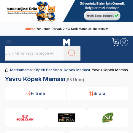
Obivan
Yenilenen Obivan 2 KG Kedi Mamaları ile tanışın!
Markamama
Köpek Pet Shop
Köpek Maması
Yavru Köpek Maması
Yavru Köpek Maması
(85 Ürün)
Filtrele
Filtrele
Sırala
Sırala
Royal Canin
Pro Plan
N&D
Hi