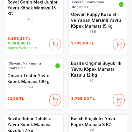
Royal Canin Maxi Junior
Obivan
, Markamama
✓
markasıdır.
Yavru Köpek Maması 15
KG
Obivan Puppy Kuzu Etli
(48)
ve Yaban Mersinli Yavru
Köpek Maması 15 Kg
(51)
5.486,25
TL
1.799,00
TL
4.389,00
TL
Sepette %20 indirim
Bozita Original Büyük Irk
Obivan
, Markamama
✓
markasıdır.
Yavru Köpek Maması
Kuzulu 12 kg
Obivan Tester Yavru
(0)
Köpek Maması 100 gr
(55)
22,50
TL
3.799,00
TL
Bozita Robur Tahılsız
Bosch Küçük Irk Yavru
Yavru Köpek Maması
Köpek Maması 3 KG
Kuzulu 12 kg
(4)