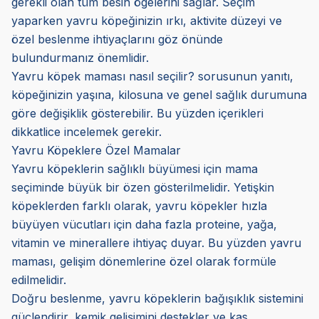
gerekli olan tüm besin ögelerini sağlar. Seçim
yaparken yavru köpeğinizin ırkı, aktivite düzeyi ve
özel beslenme ihtiyaçlarını göz önünde
bulundurmanız önemlidir.
Yavru köpek maması nasıl seçilir? sorusunun yanıtı,
köpeğinizin yaşına, kilosuna ve genel sağlık durumuna
göre değişiklik gösterebilir. Bu yüzden içerikleri
dikkatlice incelemek gerekir.
Yavru Köpeklere Özel Mamalar
Yavru köpeklerin sağlıklı büyümesi için mama
seçiminde büyük bir özen gösterilmelidir. Yetişkin
köpeklerden farklı olarak, yavru köpekler hızla
büyüyen vücutları için daha fazla proteine, yağa,
vitamin ve minerallere ihtiyaç duyar. Bu yüzden yavru
maması, gelişim dönemlerine özel olarak formüle
edilmelidir.
Doğru beslenme, yavru köpeklerin bağışıklık sistemini
güçlendirir, kemik gelişimini destekler ve kas