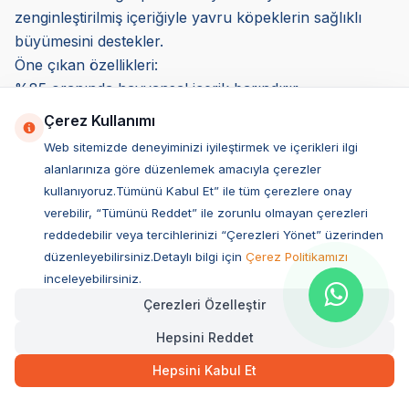
zenginleştirilmiş içeriğiyle yavru köpeklerin sağlıklı
büyümesini destekler.
Öne çıkan özellikleri:
%85 oranında hayvansal içerik barındırır.
Glukozamin ve kondroitin içererek eklem sağlığını
Çerez Kullanımı
destekler.
Web sitemizde deneyiminizi iyileştirmek ve içerikleri ilgi
Tahıl içermeyen yapısıyla hassas sindirime sahip yavru
alanlarınıza göre düzenlemek amacıyla çerezler
köpekler için uygundur.
kullanıyoruz.Tümünü Kabul Et” ile tüm çerezlere onay
Kimler için uygun? Yüksek protein ihtiyacı olan büyük
verebilir, “Tümünü Reddet” ile zorunlu olmayan çerezleri
ırk yavru köpekler için önerilir.
reddedebilir veya tercihlerinizi “Çerezleri Yönet” üzerinden
Yavru Köpek Maması Kullanmanın Avantajları
düzenleyebilirsiniz.Detaylı bilgi için
Çerez Politikamızı
Yavru köpeklerin gelişim sürecinde doğru beslenme
inceleyebilirsiniz.
büyük önem taşır. Yavru köpek maması kullanmanın
Çerezleri Özelleştir
avantajları, yavru köpeklerin ihtiyaç duyduğu protein,
Hepsini Reddet
vitamin, mineral ve sağlıklı yağları dengeli bir şekilde
Hepsini Kabul Et
sunmasıdır. Özel olarak formüle edilen bu mamalar,
yavru köpeklerin bağışıklık sistemini güçlendirir, kas ve