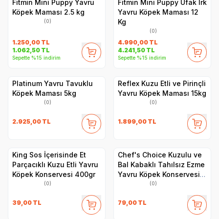
Fitmin Mini Puppy Yavru
Fitmin Mini Puppy Ufak Irk
Köpek Maması 2.5 kg
Yavru Köpek Maması 12
Kg
(0)
(0)
1.250,00
TL
4.990,00
TL
1.062,50
TL
4.241,50
TL
Sepette %15 indirim
Sepette %15 indirim
Platinum Yavru Tavuklu
Reflex Kuzu Etli ve Pirinçli
Köpek Maması 5kg
Yavru Köpek Maması 15kg
(0)
(0)
2.925,00
TL
1.899,00
TL
King Sos İçerisinde Et
Chef's Choice Kuzulu ve
Parçacıklı Kuzu Etli Yavru
Bal Kabaklı Tahılsız Ezme
Köpek Konservesi 400gr
Yavru Köpek Konservesi
400gr
(0)
(0)
39,00
TL
79,00
TL