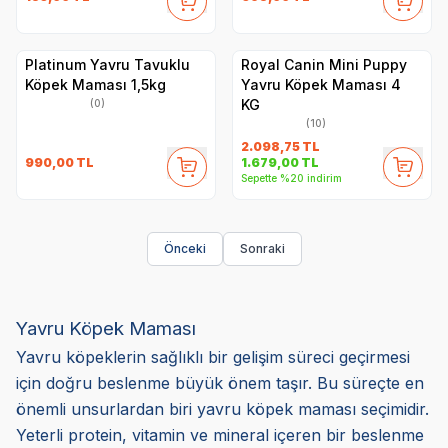
Platinum Yavru Tavuklu
Royal Canin Mini Puppy
Köpek Maması 1,5kg
Yavru Köpek Maması 4
KG
(0)
(10)
2.098,75
TL
990,00
TL
1.679,00
TL
Sepette %20 indirim
Önceki
Sonraki
Yavru Köpek Maması
Yavru köpeklerin sağlıklı bir gelişim süreci geçirmesi
için doğru beslenme büyük önem taşır. Bu süreçte en
önemli unsurlardan biri yavru köpek maması seçimidir.
Yeterli protein, vitamin ve mineral içeren bir beslenme