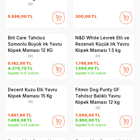
(0)
5.599,00
TL
300,00
TL
Brit Care Tahılsız
N&D White Levrek Etli ve
Somonlu Büyük Irk Yavru
Rezeneli Küçük Irk Yavru
Köpek Maması 12 KG
Köpek Maması 1.5 kg
(0)
(0)
5.142,00
TL
1.765,56
TL
4.370,70
TL
1.589,00
TL
Sepette %15 indirim
Sepette %10 indirim
Decent Kuzu Etli Yavru
Fitmin Dog Purity GF
Köpek Maması 15 Kg
Tahılsız Balıklı Yavru
Köpek Maması 12 kg
(0)
(0)
1.857,60
TL
7.000,00
TL
1.486,08
TL
5.950,00
TL
Sepette %20 indirim
Sepette %15 indirim