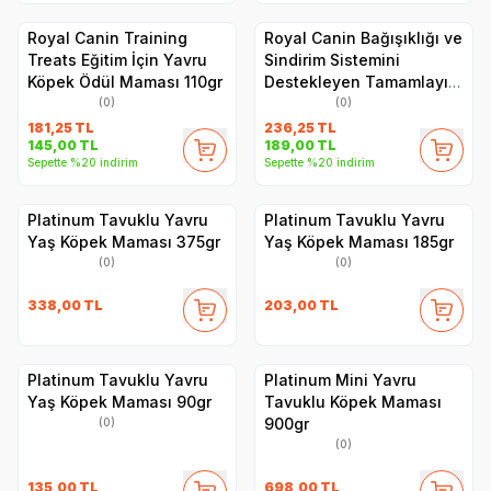
Royal Canin Training
Royal Canin Bağışıklığı ve
Treats Eğitim İçin Yavru
Sindirim Sistemini
Köpek Ödül Maması 110gr
Destekleyen Tamamlayıcı
Yavru Köpek Ödül
(0)
(0)
Maması 100gr
181,25
TL
236,25
TL
145,00
TL
189,00
TL
Sepette %20 indirim
Sepette %20 indirim
Platinum Tavuklu Yavru
Platinum Tavuklu Yavru
Yaş Köpek Maması 375gr
Yaş Köpek Maması 185gr
(0)
(0)
338,00
TL
203,00
TL
Platinum Tavuklu Yavru
Platinum Mini Yavru
Yaş Köpek Maması 90gr
Tavuklu Köpek Maması
900gr
(0)
(0)
135,00
TL
698,00
TL