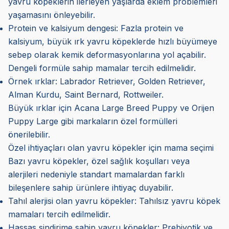
yavru köpeklerin ilerleyen yaşlarda eklem problemleri
yaşamasını önleyebilir.
Protein ve kalsiyum dengesi: Fazla protein ve
kalsiyum, büyük ırk yavru köpeklerde hızlı büyümeye
sebep olarak kemik deformasyonlarına yol açabilir.
Dengeli formüle sahip mamalar tercih edilmelidir.
Örnek ırklar: Labrador Retriever, Golden Retriever,
Alman Kurdu, Saint Bernard, Rottweiler.
Büyük ırklar için Acana Large Breed Puppy ve Orijen
Puppy Large gibi markaların özel formülleri
önerilebilir.
Özel ihtiyaçları olan yavru köpekler için mama seçimi
Bazı yavru köpekler, özel sağlık koşulları veya
alerjileri nedeniyle standart mamalardan farklı
bileşenlere sahip ürünlere ihtiyaç duyabilir.
Tahıl alerjisi olan yavru köpekler: Tahılsız yavru köpek
mamaları tercih edilmelidir.
Hassas sindirime sahip yavru köpekler: Prebiyotik ve