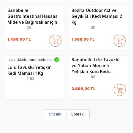
Sanabelle
Bozita Outdoor Active
Gastrointestinal Hassas
Geyik Etli Kedi Maması 2
Mide ve Bağırsaklar İçin
Kg
Özel Formül Kedi Maması
(0)
(5)
2 Kg
1.499,00
TL
1.599,00
TL
Sanabelle Life Tavuklu
Luis
, Markamama markasıdır.
✓
ve Yaban Mersinli
Luis Tavuklu Yetişkin
Yetişkin Kuru Kedi
Kedi Maması 1 Kg
Maması 8 Kg
(0)
(115)
2.699,00
TL
Önceki
Sonraki