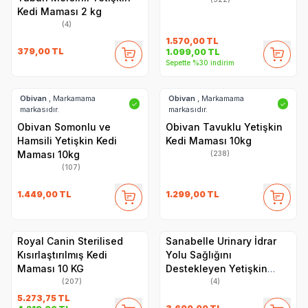
Kedi Maması 2 kg
(4)
1.570,00
TL
379,00
TL
1.099,00
TL
Sepette %30 indirim
Obivan
, Markamama
Obivan
, Markamama
✓
✓
markasıdır.
markasıdır.
Obivan Somonlu ve
Obivan Tavuklu Yetişkin
Hamsili Yetişkin Kedi
Kedi Maması 10kg
Maması 10kg
(238)
(107)
1.449,00
TL
1.299,00
TL
Royal Canin Sterilised
Sanabelle Urinary İdrar
Kısırlaştırılmış Kedi
Yolu Sağlığını
Maması 10 KG
Destekleyen Yetişkin
Kuru Kedi Maması 8 Kg
(207)
(4)
5.273,75
TL