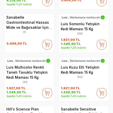
3.600,00
TL
4.219,00
TL
Sepette %20 indirim
Sanabelle
Luis
, Markamama markasıdır.
✓
Gastrointestinal Hassas
Luis Somonlu Yetişkin
Mide ve Bağırsaklar İçin
Kedi Maması 15 Kg
Özel Formül Kedi Maması
(1)
(96)
8 Kg
1.927,00
TL
3.499,00
TL
1.348,90
TL
Sepette %30 indirim
Luis
, Markamama markasıdır.
Luis
, Markamama markasıdır.
✓
✓
Luis Multicolor Renkli
Luis Kuzu Etli Yetişkin
Taneli Tavuklu Yetişkin
Kedi Maması 15 Kg
Kedi Maması 15 Kg
(62)
(41)
1.927,00
TL
1.927,00
TL
1.348,90
TL
1.348,90
TL
Sepette %30 indirim
Sepette %30 indirim
Hill's Science Plan
Sanabelle Sensitive