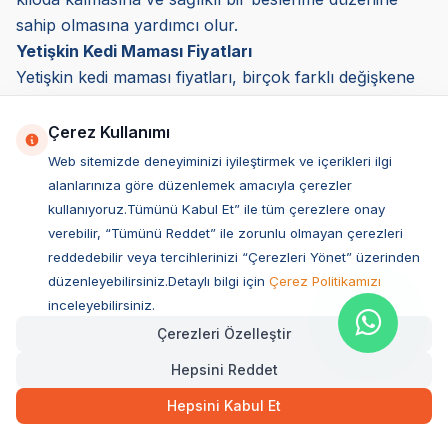
sahip olmasına yardımcı olur.
Yetişkin Kedi Maması Fiyatları
Yetişkin kedi maması fiyatları, birçok farklı değişkene
bağlı olarak değişiklik gösterir. Bir mamanın fiyatını
belirleyen en önemli faktörler mamanın içeriği,
Çerez Kullanımı
kullanılan protein kaynağı, markanın bilinirliği, üretim
Web sitemizde deneyiminizi iyileştirmek ve içerikleri ilgi
maliyetleri ve ambalaj boyutudur. Bazı mamalar daha
alanlarınıza göre düzenlemek amacıyla çerezler
uygun fiyatlı olurken, premium segmentte yer alan
kullanıyoruz.Tümünü Kabul Et” ile tüm çerezlere onay
markalar daha yüksek bir fiyat etiketiyle
verebilir, “Tümünü Reddet” ile zorunlu olmayan çerezleri
reddedebilir veya tercihlerinizi “Çerezleri Yönet” üzerinden
sunulmaktadır. Ancak, yüksek fiyat her zaman en iyi
düzenleyebilirsiniz.Detaylı bilgi için
Çerez Politikamızı
besin değerini sunmaz. Bu nedenle, fiyat odaklı kedi
inceleyebilirsiniz.
maması karşılaştırması yaparken mamanın içeriğini,
Çerezleri Özelleştir
protein ve yağ oranını, katkı maddesi olup olmadığını
ve tahıl içeriğini dikkatlice incelemek gerekir.
Hepsini Reddet
Yetişkin Kedi Maması Fiyatlarını Etkileyen Faktörler
Hepsini Kabul Et
Protein Kaynağı ve Kalitesi
Yetişkin kedi mamalarının içeriğinde gerçek et,