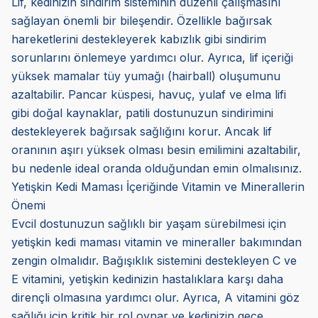
Lif, kedinizin sindirim sisteminin düzenli çalışmasını
sağlayan önemli bir bileşendir. Özellikle bağırsak
hareketlerini destekleyerek kabızlık gibi sindirim
sorunlarını önlemeye yardımcı olur. Ayrıca, lif içeriği
yüksek mamalar tüy yumağı (hairball) oluşumunu
azaltabilir. Pancar küspesi, havuç, yulaf ve elma lifi
gibi doğal kaynaklar, patili dostunuzun sindirimini
destekleyerek bağırsak sağlığını korur. Ancak lif
oranının aşırı yüksek olması besin emilimini azaltabilir,
bu nedenle ideal oranda olduğundan emin olmalısınız.
Yetişkin Kedi Maması İçeriğinde Vitamin ve Minerallerin
Önemi
Evcil dostunuzun sağlıklı bir yaşam sürebilmesi için
yetişkin kedi maması vitamin ve mineraller bakımından
zengin olmalıdır. Bağışıklık sistemini destekleyen C ve
E vitamini, yetişkin kedinizin hastalıklara karşı daha
dirençli olmasına yardımcı olur. Ayrıca, A vitamini göz
sağlığı için kritik bir rol oynar ve kedinizin gece