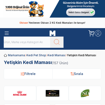
Obivan
Yenilenen Obivan 2 KG Kedi Mamaları ile tanışın!
Markamama
Kedi Pet Shop
Kedi Maması
Yetişkin Kedi Maması
Yetişkin Kedi Maması
(157 Ürün)
Filtrele
Sırala
Royal Canin
Pro Plan
N&D
Hi