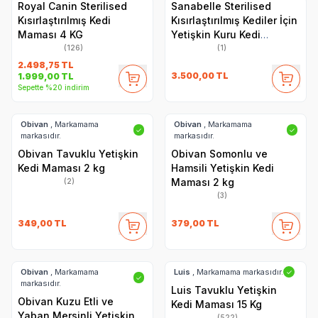
Royal Canin Sterilised
Sanabelle Sterilised
Kısırlaştırılmış Kedi
Kısırlaştırılmış Kediler İçin
Maması 4 KG
Yetişkin Kuru Kedi
Maması 8 Kg
(126)
(1)
2.498,75
TL
3.500,00
TL
1.999,00
TL
Sepette %20 indirim
Obivan
, Markamama
Obivan
, Markamama
✓
✓
markasıdır.
markasıdır.
Obivan Tavuklu Yetişkin
Obivan Somonlu ve
Kedi Maması 2 kg
Hamsili Yetişkin Kedi
Maması 2 kg
(2)
(3)
349,00
TL
379,00
TL
Obivan
, Markamama
Luis
, Markamama markasıdır.
✓
✓
markasıdır.
Luis Tavuklu Yetişkin
Obivan Kuzu Etli ve
Kedi Maması 15 Kg
Yaban Mersinli Yetişkin
(522)