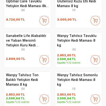
Optimal Care Tavuklu
Glutensiz Kuzu Etli Kedi
Yetişkin Kedi Maması 8kg
Maması 8 kg
+ 2kg HEDİYE!
(6)
(1)
4.724,00
TL
3.000,00
TL
Sanabelle Life Alabalıklı
Wanpy Tahılsız Tavuklu
ve Yaban Mersinli
Yetişkin Kedi Maması 8
Yetişkin Kuru Kedi
kg
Maması 8 Kg
(0)
(0)
2.953,00
TL
2.899,00
TL
2.598,64
TL
Sepette %12 indirim
Wanpy Tahılsız Ton
Wanpy Tahılsız Somonlu
Balıklı Yetişkin Kedi
Yetişkin Kedi Maması 8
Maması 8 kg
kg
(0)
(1)
2.953,00
TL
2.953,00
TL
2.598,64
TL
2.598,64
TL
Sepette %12 indirim
Sepette %12 indirim