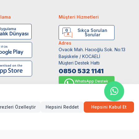
ulama
Müşteri Hizmetleri
Sıkça Sorulan
Sorular
Adres
Ovacık Mah. Hacıoğlu Sok. No:13
Başiskele / KOCAELİ
Müşteri Destek Hattı
0850 532 1141
WhatsApp Destek
0554 871 66 20
rezleri Özelleştir
Hepsini Reddet
Hepsini Kabul Et