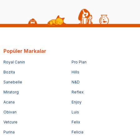
Popüler Markalar
Royal Canin
Pro Plan
Bozita
Hills
Sanebelle
N&D
Miratorg
Reflex
Acana
Enjoy
Obivan
Luis
Vetcure
Felix
Purina
Felicia