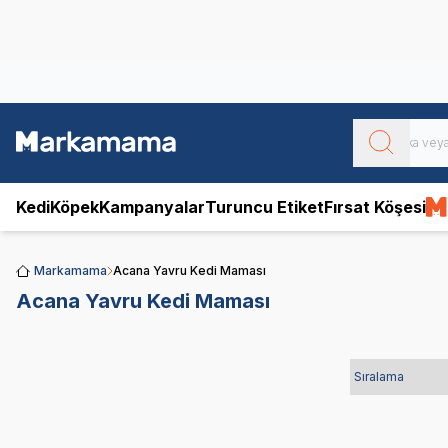
Obivan
Yenilenen Obivan 2 KG Kedi Mamaları ile tanışın!
Kedi
Köpek
Kampanyalar
Turuncu Etiket
Fırsat Köşesi
Markamama
Acana Yavru Kedi Maması
Acana Yavru Kedi Maması