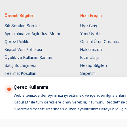
Önemli Bilgiler
Hızlı Erişim
Sık Sorulan Sorular
Üye Giriş
Aydınlatma ve Açık Rıza Metni
Yeni Üyelik
Çerez Politikası
Orijinal Ürün Garantisi
Kişisel Veri Politikası
Hakkımızda
Üyelik ve Kullanım Şartları
Bize Ulaşın
Satış Sözleşmesi
Hesap Bilgileri
Teslimat Koşulları
Sepetim
Ticari Elektronik İzin
Blog Sayfası
Çerez Kullanımı
Elektronik İleti Aydınlatma Metni
Müşteri Hizmetleri
Web sitemizde deneyiminizi iyileştirmek ve içerikleri ilgi alan
Kabul Et” ile tüm çerezlere onay verebilir, “Tümünü Reddet” ile 
“Çerezleri Yönet” üzerinden düzenleyebilirsiniz.Detaylı bilgi için