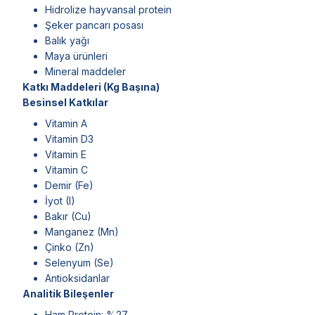
Hidrolize hayvansal protein
Şeker pancarı posası
Balık yağı
Maya ürünleri
Mineral maddeler
Katkı Maddeleri (Kg Başına)
Besinsel Katkılar
Vitamin A
Vitamin D3
Vitamin E
Vitamin C
Demir (Fe)
İyot (I)
Bakır (Cu)
Manganez (Mn)
Çinko (Zn)
Selenyum (Se)
Antioksidanlar
Analitik Bileşenler
Ham Protein: %27