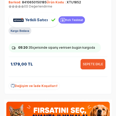
Barkod:
8410650150185
Ürün Kodu :
XTU1852
(0) Değerlendirme
Yetkili Satıcı
Hızlı Teslimat
Kargo Bedava
05
:20
:35
içerisinde sipariş verirsen bugün kargoda
1.179,00
TL
SEPETE EKLE
Değişim ve İade Koşulları!