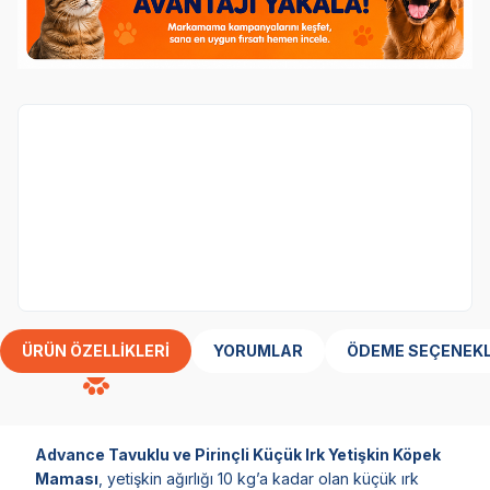
Köpek
kategorisinden 1 ürün alana,
Obivan
Tester Yavru Köpek Maması 100 gr
ürünü
bedava.
Her Siparişe 1 Adet Eklenecektir
ÜRÜN ÖZELLIKLERI
YORUMLAR
ÖDEME SEÇENEKL
Advance Tavuklu ve Pirinçli Küçük Irk Yetişkin Köpek
Maması
, yetişkin ağırlığı 10 kg’a kadar olan küçük ırk