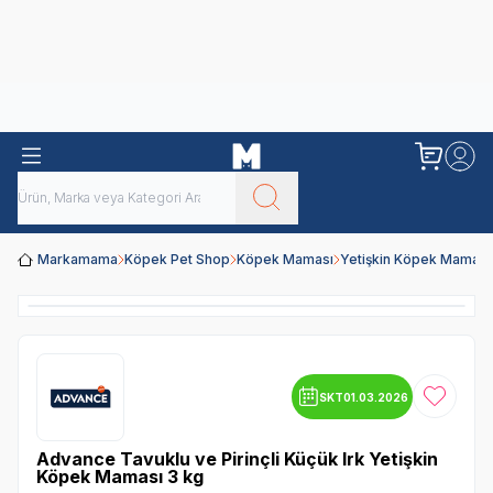
Obivan
Yenilenen Obivan 2 KG Kedi Mamaları ile tanışın!
Markamama
Köpek Pet Shop
Köpek Maması
Yetişkin Köpek Maması
SKT
01.03.2026
Favoriye
Advance Tavuklu ve Pirinçli Küçük Irk Yetişkin
Köpek Maması 3 kg