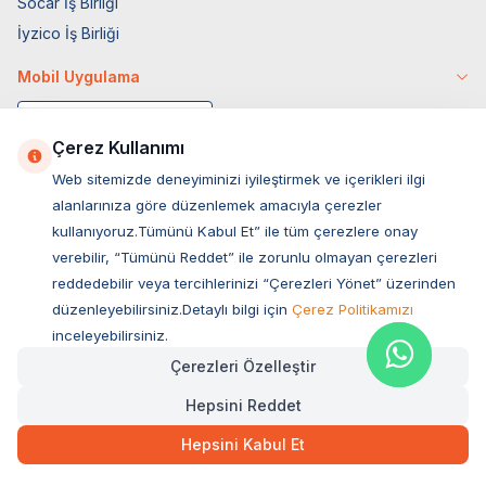
Socar İş Birliği
İyzico İş Birliği
Mobil Uygulama
Çerez Kullanımı
Web sitemizde deneyiminizi iyileştirmek ve içerikleri ilgi
alanlarınıza göre düzenlemek amacıyla çerezler
kullanıyoruz.Tümünü Kabul Et” ile tüm çerezlere onay
verebilir, “Tümünü Reddet” ile zorunlu olmayan çerezleri
reddedebilir veya tercihlerinizi “Çerezleri Yönet” üzerinden
düzenleyebilirsiniz.Detaylı bilgi için
Çerez Politikamızı
Müşteri Hizmetleri
inceleyebilirsiniz.
Çerezleri Özelleştir
Sıkça Sorulan Sorular
Hepsini Reddet
Adres
161,00
TL
Hızlı Teslimat
Ovacık Mah. Hacıoğlu Sok. No:13 Başiskele / KOCAELİ
Hepsini Kabul Et
Müşteri Destek Hattı
SEPETE EKLE
0850 532 1141