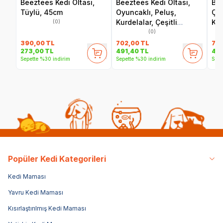
Beeztees Kedi Oltası,
Beeztees Kedi Oltası,
Bee
Tüylü, 45cm
Oyuncaklı, Peluş,
Çiç
Kurdelalar, Çeşitli
Kur
(0)
Renklerde, 40cm
Re
(0)
390,00
TL
702,00
TL
70
273,00
TL
491,40
TL
491
Sepette %30 indirim
Sepette %30 indirim
Sepe
Popüler Kedi Kategorileri
Kedi Maması
Yavru Kedi Maması
Kısırlaştırılmış Kedi Maması