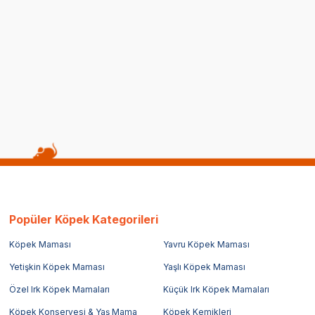
m Gökkuşağı Desenli Papyon-
Tigres Team Galaksi Desenli
r Kedi Tasma Takımı
kravat-fular Kedi Tasma Takı
(0)
399,00
TL
119,70
TL
epette %70 indirim
Sepette %70 indirim
Popüler Köpek Kategorileri
Köpek Maması
Yavru Köpek Maması
Yetişkin Köpek Maması
Yaşlı Köpek Maması
Özel Irk Köpek Mamaları
Küçük Irk Köpek Mamaları
Köpek Konservesi & Yaş Mama
Köpek Kemikleri