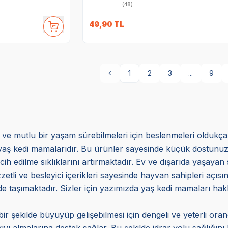
(48)
49,90
TL
1
2
3
...
9
lı ve mutlu bir yaşam sürebilmeleri için beslenmeleri oldukç
aş kedi mamalarıdır. Bu ürünler sayesinde küçük dostunuzun 
cih edilme sıklıklarını artırmaktadır. Ev ve dışarıda yaşayan s
zetli ve besleyici içerikleri sayesinde hayvan sahipleri açı
i de taşımaktadır. Sizler için yazımızda yaş kedi mamaları hakk
ir şekilde büyüyüp gelişebilmesi için dengeli ve yeterli o
ıyı almalarına destek sağlar. Bu şekilde idrar yolu sağlığın