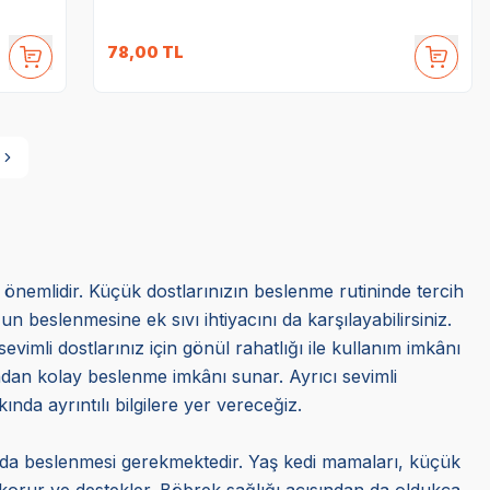
78,00
TL
a önemlidir. Küçük dostlarınızın beslenme rutininde tercih
beslenmesine ek sıvı ihtiyacını da karşılayabilirsiniz.
evimli dostlarınız için gönül rahatlığı ile kullanım imkânı
sından kolay beslenme imkânı sunar. Ayrıcı sevimli
ında ayrıntılı bilgilere yer vereceğiz.
randa beslenmesi gerekmektedir. Yaş kedi mamaları, küçük
ı korur ve destekler. Böbrek sağlığı açısından da oldukça