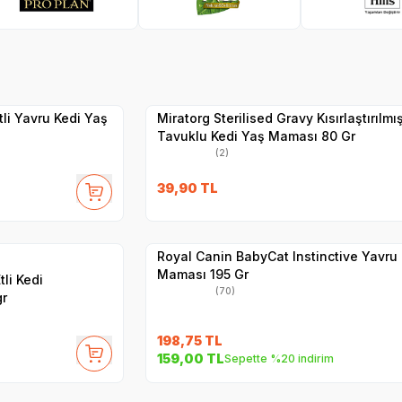
SKT
1.01.2027
Yetkili
Satıcı
Hızlı Teslimat
tli Yavru Kedi Yaş
Miratorg Sterilised Gravy Kısırlaştırılmı
Tavuklu Kedi Yaş Maması 80 Gr
(2)
SKT
1.10.2027
39,90
TL
Yetkili
Satıcı
27
Hızlı Teslimat
Royal Canin BabyCat Instinctive Yavru 
Maması 195 Gr
tli Kedi
(70)
gr
198,75
TL
SKT
01.10.2027
159,00
TL
Sepette %20 indirim
Yetkili
Satıcı
Hızlı Teslimat