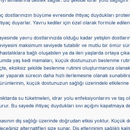
 dostlarınızın büyüme evresinde ihtiyaç duydukları protein 
tiyaç duyarlar. Yavru kediler için özel olarak formüle edilen
ayesinde yavru dostlarınızda olduğu kadar yetişkin dostlarını
eviyesini maksimum seviyede tutabilir ve mutlu bir ömür sür
hastalıklara bağlı oluşabilen ya da ileri yaşlarda ortaya çıka
urumda yaş kedi mamaları, küçük dostunuzun beslenme rutinind
e, eksiksiz şekilde beslenme rutinini oluşturmanıza olanak
ar yaparak sürecin daha hızlı ilerlemesine olanak sunabilirs
 ürünlerinin, küçük dostunuzun sağlığı üzerindeki etkilerine
miktarda su tüketmeleri, idrar yolu enfeksiyonlarını ve taş 
r. Bu sayede ihtiyaç duydukları sıvı açığını kapatmaya deste
asının diş sağlığı üzerinde doğrudan etkisi yoktur. Küçük do
eceğiniz alternatifleri size sunar. Diş etlerininim sağlıklı k