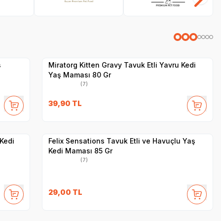
SKT
1.01.2027
Yetkili
Satıcı
Hızlı Teslimat
ş
Miratorg Kitten Gravy Tavuk Etli Yavru Kedi
Yaş Maması 80 Gr
(7)
SKT
1.09.2027
39,90
TL
Yetkili
Satıcı
Hızlı Teslimat
Kedi
Felix Sensations Tavuk Etli ve Havuçlu Yaş
Kedi Maması 85 Gr
(7)
SKT
1.05.2027
29,00
TL
Yetkili
Satıcı
Hızlı Teslimat