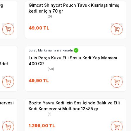
0g
Gimcat Shinycat Pouch Tavuk Kısırlaştırılmış
kediler için 70 gr
(0)
49,00
TL
SKT
1.07.2028
Hızlı Teslimat
Luis
, Markamama markasıdır.
✓
Luis Parça Kuzu Etli Soslu Kedi Yaş Maması
Adet
400 GR
(50)
SKT
07.11.2027
49,90
TL
Hızlı Teslimat
Yetkili
Satıcı
Kargo Bedava
servesi
Bozita Yavru Kedi İçin Sos İçinde Balık ve Etli
Kedi Konservesi Multibox 12x85 gr
(1)
1.299,00
TL