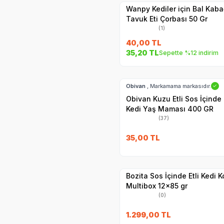
Wanpy Kediler için Bal Kaba
Tavuk Eti Çorbası 50 Gr
(1)
40,00
TL
35,20
TL
Sepette %12 indirim
SKT
1.08.2028
Hızlı Teslimat
Obivan
, Markamama markasıdır.
✓
Obivan Kuzu Etli Sos İçinde
Kedi Yaş Maması 400 GR
(37)
SKT
25.11.2027
35,00
TL
Hızlı Teslimat
Yetkili
Satıcı
Kargo Bedava
Bozita Sos İçinde Etli Kedi 
Multibox 12x85 gr
(0)
SKT
02.09.20
1.299,00
TL