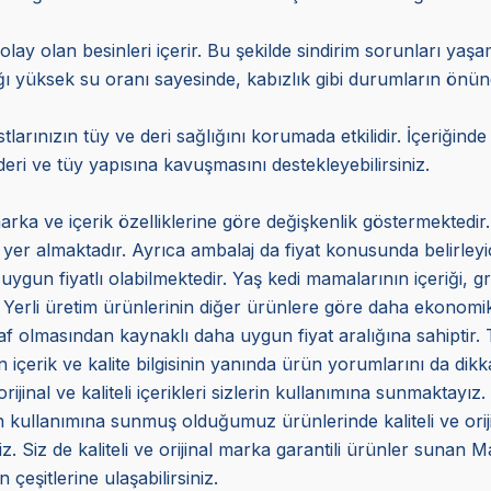
olay olan besinleri içerir. Bu şekilde sindirim sorunları ya
ığı yüksek su oranı sayesinde, kabızlık gibi durumların önü
arınızın tüy ve deri sağlığını korumada etkilidir. İçeriğind
eri ve tüy yapısına kavuşmasını destekleyebilirsiniz.
arka ve içerik özelliklerine göre değişkenlik göstermektedir.
a yer almaktadır. Ayrıca ambalaj da fiyat konusunda belirleyi
uygun fiyatlı olabilmektedir. Yaş kedi mamalarının içeriği, gr
 Yerli üretim ürünlerinin diğer ürünlere göre daha ekonomik 
f olmasından kaynaklı daha uygun fiyat aralığına sahiptir. Ta
içerik ve kalite bilgisinin yanında ürün yorumlarını da dikka
inal ve kaliteli içerikleri sizlerin kullanımına sunmaktayız.
ın kullanımına sunmuş olduğumuz ürünlerinde kaliteli ve ori
. Siz de kaliteli ve orijinal marka garantili ürünler sunan 
 çeşitlerine ulaşabilirsiniz.