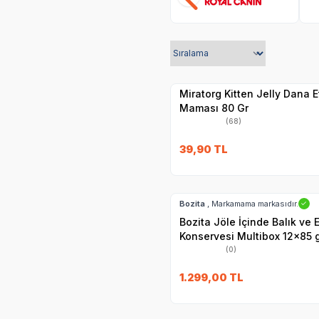
SKT
1.01.2027
Yetkili
Satıcı
Hızlı Teslimat
Miratorg Kitten Jelly Dana E
Maması 80 Gr
(68)
39,90
TL
Hızlı Teslimat
SKT
02.09.20
Kargo Bedava
Bozita
, Markamama markasıdır.
✓
Bozita Jöle İçinde Balık ve E
Konservesi Multibox 12x85 
(0)
SKT
01.10.2027
1.299,00
TL
Yetkili
Satıcı
Hızlı Teslimat