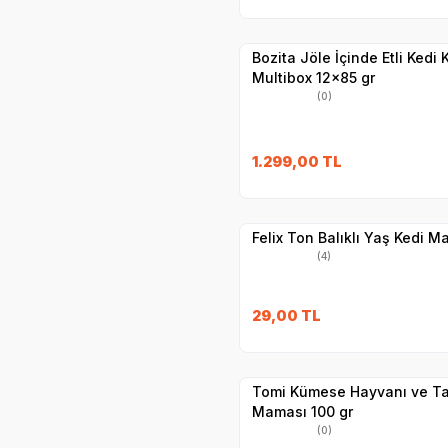
Hızlı Teslimat
Yetkili
Satıcı
Kargo Bedava
Bozita Jöle İçinde Etli Kedi
Multibox 12x85 gr
(0)
SKT
1.11.2027
1.299,00
TL
Yetkili
Satıcı
Hızlı Teslimat
Felix Ton Balıklı Yaş Kedi M
(4)
SKT
1.10.2026
29,00
TL
Yetkili
Satıcı
Hızlı Teslimat
Tomi Kümese Hayvanı ve Ta
Maması 100 gr
(0)