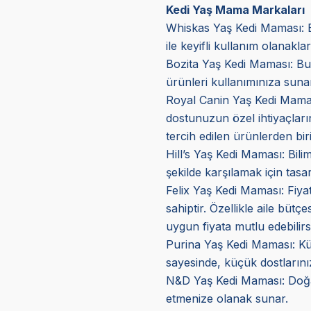
Kedi Yaş Mama Markaları
Whiskas Yaş Kedi Maması: Bu
ile keyifli kullanım olanakla
Bozita Yaş Kedi Maması: Bu 
ürünleri kullanımınıza sunar
Royal Canin Yaş Kedi Mama
dostunuzun özel ihtiyaçların
tercih edilen ürünlerden biri
Hill’s Yaş Kedi Maması
: Bil
şekilde karşılamak için tasar
Felix Yaş Kedi Maması
: Fiy
sahiptir. Özellikle aile bütç
uygun fiyata mutlu edebilirs
Purina Yaş Kedi Maması: Küçük
sayesinde, küçük dostlarını
N&D Yaş Kedi Maması: Doğal v
etmenize olanak sunar.