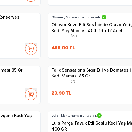
Hızlı Teslimat
 Konservesi
Obivan
, Markamama markasıdır.
✓
Obivan Kuzu Etli Sos İçinde Gravy Yeti
Kedi Yaş Maması 400 GR x 12 Adet
(23)
SKT
1.09.2027
499,00
TL
Yetkili
Satıcı
Hızlı Teslimat
aması 85 Gr
Felix Sensations Sığır Etli ve Domatesli
Kedi Maması 85 Gr
(7)
29,90
TL
SKT
1.07.2028
Hızlı Teslimat
vşanlı Kedi Yaş
Luis
, Markamama markasıdır.
✓
Luis Parça Tavuk Etli Soslu Kedi Yaş 
400 GR