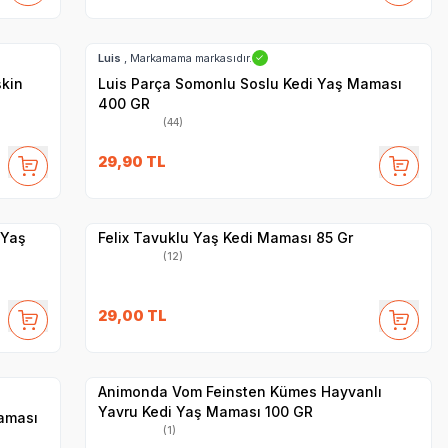
SKT
1.07.2028
Hızlı Teslimat
Luis
, Markamama markasıdır.
✓
şkin
Luis Parça Somonlu Soslu Kedi Yaş Maması
400 GR
(44)
SKT
1.10.2027
29,90
TL
Yetkili
Satıcı
Hızlı Teslimat
 Yaş
Felix Tavuklu Yaş Kedi Maması 85 Gr
(12)
SKT
1.03.2027
29,00
TL
Yetkili
Satıcı
Hızlı Teslimat
Animonda Vom Feinsten Kümes Hayvanlı
Yavru Kedi Yaş Maması 100 GR
Maması
(1)