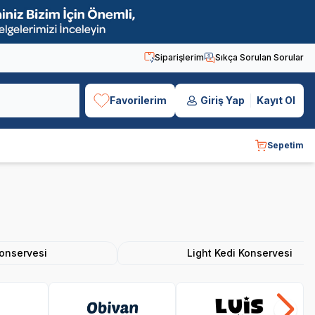
Siparişlerim
Sıkça Sorulan Sorular
Favorilerim
Giriş Yap
Kayıt Ol
Sepetim
Konservesi
Light Kedi Konservesi
Obivan
Luis
Bo