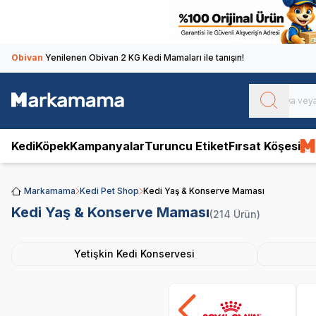
Obivan
Yenilenen Obivan 2 KG Kedi Mamaları ile tanışın!
Kedi
Köpek
Kampanyalar
Turuncu Etiket
Fırsat Köşesi
Markamama
Kedi Pet Shop
Kedi Yaş & Konserve Maması
Kedi Yaş & Konserve Maması
(214 Ürün)
Yetişkin Kedi Konservesi
Royal Canin
Pro