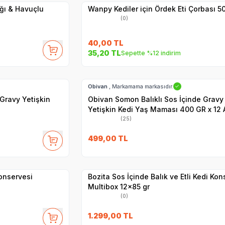
ğı & Havuçlu
Wanpy Kediler için Ördek Eti Çorbası 5
(0)
40,00
TL
35,20
TL
Sepette %12 indirim
Hızlı Teslimat
Obivan
, Markamama markasıdır.
✓
 Gravy Yetişkin
Obivan Somon Balıklı Sos İçinde Gravy
Yetişkin Kedi Yaş Maması 400 GR x 12 
(25)
SKT
15.09.2027
499,00
TL
Hızlı Teslimat
Yetkili
Satıcı
Kargo Bedava
Konservesi
Bozita Sos İçinde Balık ve Etli Kedi Kon
Multibox 12x85 gr
(0)
27
1.299,00
TL