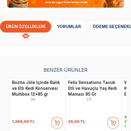
ÜRÜN ÖZELLIKLERI
YORUMLAR
ÖDEME SEÇENEKL
BENZER ÜRÜNLER
Bozita Jöle İçinde Balık
Felix Sensations Tavuk
Wan
ve Etli Kedi Konservesi
Etli ve Havuçlu Yaş Kedi
Ka
Multibox 12x85 gr
Maması 85 Gr
Eti
(0)
(7)
40
1.299,00
TL
29,00
TL
35,
Sepe