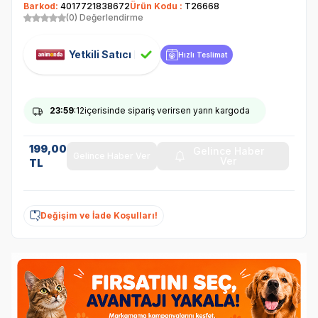
Barkod:
4017721838672
Ürün Kodu :
T26668
(0) Değerlendirme
Yetkili Satıcı
Hızlı Teslimat
23
:59
:12
içerisinde sipariş verirsen yarın kargoda
199,00
Gelince Haber
Gelince Haber Ver
Ver
TL
Değişim ve İade Koşulları!