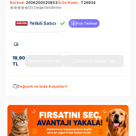
Barkod:
2006200020853
Ürün Kodu :
T26934
(0) Değerlendirme
Yetkili Satıcı
Hızlı Teslimat
19,90
Gelince Haber Ver
Gelince Haber Ver
TL
Değişim ve İade Koşulları!