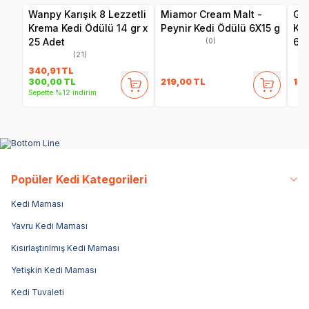
Wanpy Karışık 8 Lezzetli
Miamor Cream Malt -
Gim
Krema Kedi Ödülü 14 gr x
Peynir Kedi Ödülü 6X15 g
Ked
25 Adet
60
(0)
(21)
340,91
TL
219,00
TL
129
300,00
TL
Sepette %12 indirim
Popüler Kedi Kategorileri
Kedi Maması
Yavru Kedi Maması
Kısırlaştırılmış Kedi Maması
Yetişkin Kedi Maması
Kedi Tuvaleti