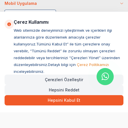
Mobil Uygulama
Çerez Kullanımı
Web sitemizde deneyiminizi iyileştirmek ve içerikleri ilgi
alanlarınıza göre düzenlemek amacıyla çerezler
kullanıyoruz.Tümünü Kabul Et” ile tüm çerezlere onay
verebilir, “Tümünü Reddet” ile zorunlu olmayan çerezleri
reddedebilir veya tercihlerinizi “Çerezleri Yönet” üzerinden
düzenleyebilirsiniz.Detaylı bilgi için
Çerez Politikamızı
Müşteri Hizmetleri
inceleyebilirsiniz.
Çerezleri Özelleştir
Sıkça Sorulan Sorular
Hepsini Reddet
Adres
19,90
TL
Hızlı Teslimat
Ovacık Mah. Hacıoğlu Sok. No:13 Başiskele / KOCAELİ
Hepsini Kabul Et
Müşteri Destek Hattı
SEPETE EKLE
0850 532 1141
WhatsApp Destek
0554 871 66 20