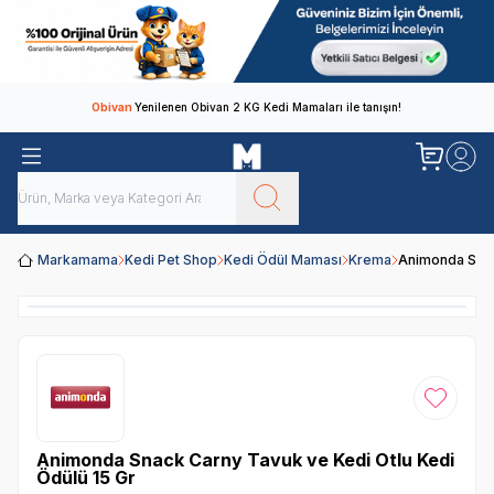
Obivan
Yenilenen Obivan 2 KG Kedi Mamaları ile tanışın!
Markamama
Kedi Pet Shop
Kedi Ödül Maması
Krema
Animonda Snac
Favoriye
Animonda Snack Carny Tavuk ve Kedi Otlu Kedi
Ödülü 15 Gr