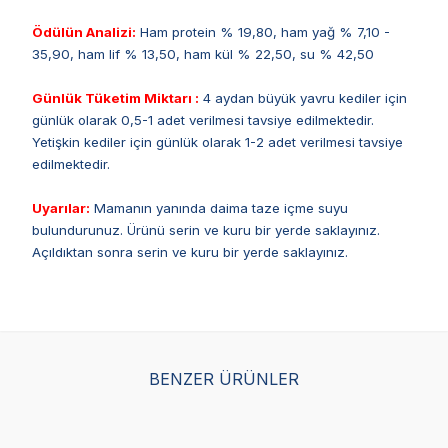
Ödülün Analizi:
Ham protein % 19,80, ham yağ % 7,10 -
35,90, ham lif % 13,50, ham kül % 22,50, su % 42,50
Günlük Tüketim Miktarı :
4 aydan büyük yavru kediler için
günlük olarak 0,5-1 adet verilmesi tavsiye edilmektedir.
Yetişkin kediler için günlük olarak 1-2 adet verilmesi tavsiye
edilmektedir.
Uyarılar:
Mamanın yanında daima taze içme suyu
bulundurunuz. Ürünü serin ve kuru bir yerde saklayınız.
Açıldıktan sonra serin ve kuru bir yerde saklayınız.
BENZER ÜRÜNLER
Wanpy Karışık 8 Lezzetli
Miamor Cream Malt -
Gim
Krema Kedi Ödülü 14 gr x
Peynir Kedi Ödülü 6X15 g
Ked