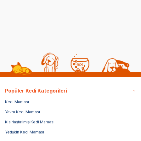
25 Adet
60
(0)
(21)
366,00
TL
219,00
TL
129
322,08
TL
Sepette %12 indirim
Popüler Kedi Kategorileri
Kedi Maması
Yavru Kedi Maması
Kısırlaştırılmış Kedi Maması
Yetişkin Kedi Maması