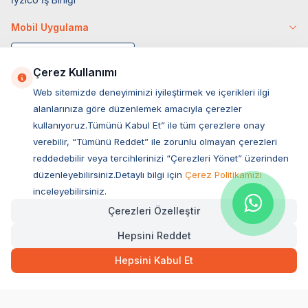
Mobil Uygulama
Çerez Kullanımı
Web sitemizde deneyiminizi iyileştirmek ve içerikleri ilgi
alanlarınıza göre düzenlemek amacıyla çerezler
kullanıyoruz.Tümünü Kabul Et” ile tüm çerezlere onay
verebilir, “Tümünü Reddet” ile zorunlu olmayan çerezleri
reddedebilir veya tercihlerinizi “Çerezleri Yönet” üzerinden
düzenleyebilirsiniz.Detaylı bilgi için
Çerez Politikamızı
Müşteri Hizmetleri
inceleyebilirsiniz.
Çerezleri Özelleştir
Sıkça Sorulan Sorular
Hepsini Reddet
Adres
129,00
TL
Hızlı Teslimat
Ovacık Mah. Hacıoğlu Sok. No:13 Başiskele / KOCAELİ
Hepsini Kabul Et
Müşteri Destek Hattı
SEPETE EKLE
0850 532 1141
WhatsApp Destek