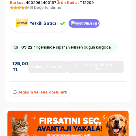
Barkod:
4002064400167
Ürün Kodu :
T12209
(6) Değerlendirme
Yetkili Satıcı
Hızlı Teslimat
09
:22
:41
içerisinde sipariş verirsen bugün kargoda
129,00
Gelince Haber
Gelince Haber Ver
Ver
TL
Değişim ve İade Koşulları!