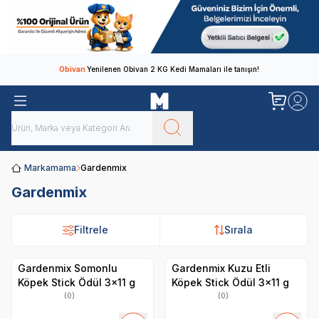
Obivan
Yenilenen Obivan 2 KG Kedi Mamaları ile tanışın!
Markamama
Gardenmix
Gardenmix
Filtrele
Sırala
Gardenmix Somonlu
Gardenmix Kuzu Etli
Köpek Stick Ödül 3x11 g
Köpek Stick Ödül 3x11 g
(0)
(0)