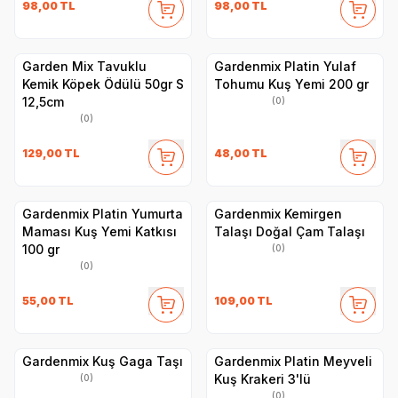
98,00
TL
98,00
TL
Garden Mix Tavuklu
Gardenmix Platin Yulaf
Kemik Köpek Ödülü 50gr S
Tohumu Kuş Yemi 200 gr
12,5cm
(0)
(0)
129,00
TL
48,00
TL
Gardenmix Platin Yumurta
Gardenmix Kemirgen
Maması Kuş Yemi Katkısı
Talaşı Doğal Çam Talaşı
100 gr
(0)
(0)
55,00
TL
109,00
TL
Gardenmix Kuş Gaga Taşı
Gardenmix Platin Meyveli
Kuş Krakeri 3'lü
(0)
(0)