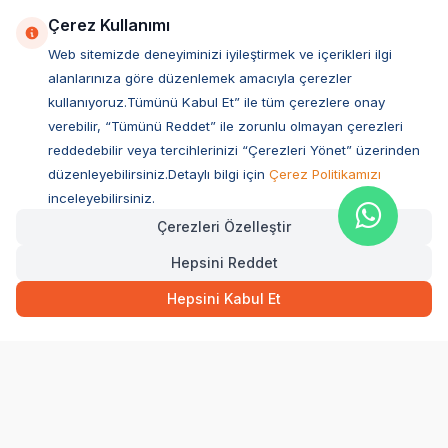
Çerez Kullanımı
Web sitemizde deneyiminizi iyileştirmek ve içerikleri ilgi
alanlarınıza göre düzenlemek amacıyla çerezler
kullanıyoruz.Tümünü Kabul Et” ile tüm çerezlere onay
verebilir, “Tümünü Reddet” ile zorunlu olmayan çerezleri
reddedebilir veya tercihlerinizi “Çerezleri Yönet” üzerinden
düzenleyebilirsiniz.Detaylı bilgi için
Çerez Politikamızı
Müşteri Hizmetleri
inceleyebilirsiniz.
Çerezleri Özelleştir
Sıkça Sorulan Sorular
Hepsini Reddet
Adres
Ovacık Mah. Hacıoğlu Sok. No:13 Başiskele / KOCAELİ
Hepsini Kabul Et
Müşteri Destek Hattı
0850 532 1141
WhatsApp Destek
0554 871 66 20