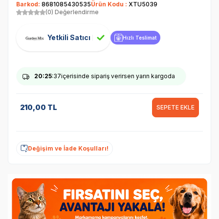
Barkod:
8681085430535
Ürün Kodu :
XTU5039
(0) Değerlendirme
Yetkili Satıcı
Hızlı Teslimat
20
:25
:37
içerisinde sipariş verirsen yarın kargoda
210,00
TL
SEPETE EKLE
Değişim ve İade Koşulları!