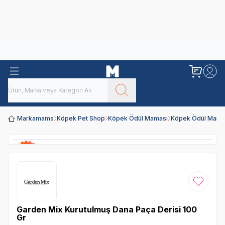
Obivan
Yenilenen Obivan 2 KG Kedi Mamaları ile tanışın!
Markamama
Köpek Pet Shop
Köpek Ödül Maması
Köpek Ödül Mamal
Favoriye
Garden Mix Kurutulmuş Dana Paça Derisi 100
Gr