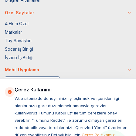
Müşteri Hizmetleri
Özel Sayfalar
4 Ekim Özel
Markalar
Tüy Savaşları
Socar İş Birliği
İyzico İş Birliği
Mobil Uygulama
Çerez Kullanımı
Web sitemizde deneyiminizi iyileştirmek ve içerikleri ilgi
alanlarınıza göre düzenlemek amacıyla çerezler
kullanıyoruz.Tümünü Kabul Et” ile tüm çerezlere onay
verebilir, “Tümünü Reddet” ile zorunlu olmayan çerezleri
reddedebilir veya tercihlerinizi “Çerezleri Yönet” üzerinden
düzenleyebilirsiniz.Detaylı bilgi için
Çerez Politikamızı