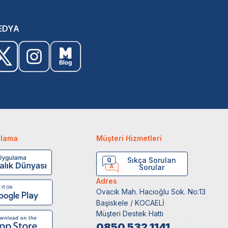
EDYA
ulama
Müşteri Hizmetleri
Sıkça Sorulan
Sorular
Adres
Ovacık Mah. Hacıoğlu Sok. No:13
Başiskele / KOCAELİ
Müşteri Destek Hattı
0850 532 1141