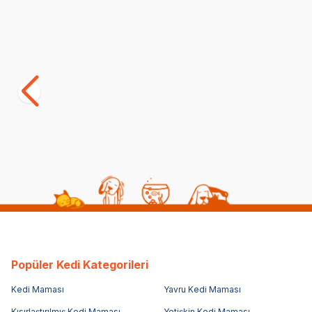
Satıcı
Royal Canin Starter Mousse Yavru Köpek
Luis Parça 
Yaş Maması 195 GR
Maması 40
(6)
(9)
Hediye
123,75
TL
49,90
TL
99,00
TL
Sepette %20 indirim
Popüler Kedi Kategorileri
Kedi Maması
Yavru Kedi Maması
Kısırlaştırılmış Kedi Maması
Yetişkin Kedi Maması