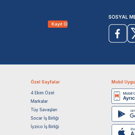
SOSYAL M
Kayıt Ol
Özel Sayfalar
Mobil Uyg
4 Ekim Özel
Markalar
Tüy Savaşları
Socar İş Birliği
İyzico İş Birliği