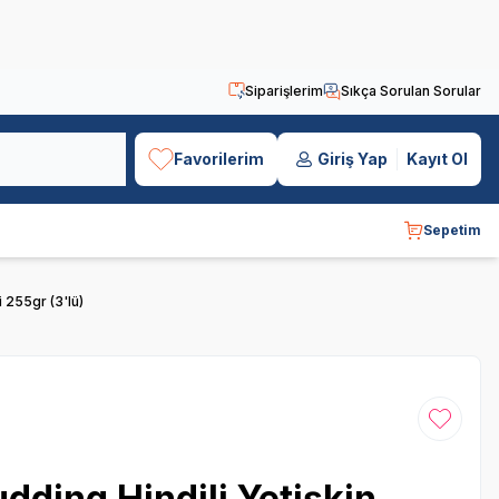
Siparişlerim
Sıkça Sorulan Sorular
Favorilerim
Giriş Yap
Kayıt Ol
Sepetim
 255gr (3'lü)
Favoriye
ding Hindili Yetişkin