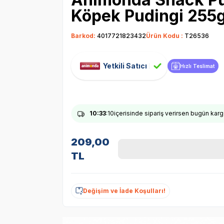
Köpek Pudingi 255gr
Barkod:
4017721823432
Ürün Kodu :
T26536
Yetkili Satıcı
Hızlı Teslimat
10
:33
:09
içerisinde sipariş verirsen bugün ka
209,00
TL
Değişim ve İade Koşulları!