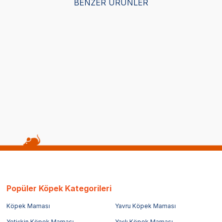
BENZER ÜRÜNLER
Satıcı
Satıcı
Dana Etli Soslu Köpek Yaş
Luis Parça Kuzu Etli Soslu Kö
0 GR
Maması 400 GR
(20)
Hediye
49,90
TL
Popüler Köpek Kategorileri
Köpek Maması
Yavru Köpek Maması
Yetişkin Köpek Maması
Yaşlı Köpek Maması