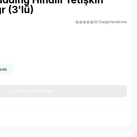
 (3'lü)
(0) Değerlendirme
rgoda
Gelince Haber Ver