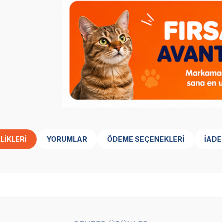
LIKLERI
YORUMLAR
ÖDEME SEÇENEKLERI
İADE
SKT
01.02.2029
SKT
01.02.2029
Yetkili
Yetkili