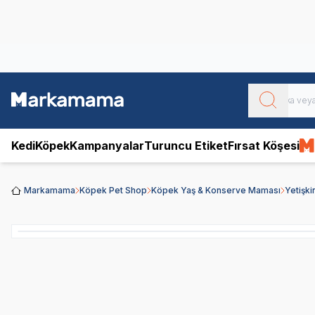
Obivan
Yenilenen Obivan 2 KG Kedi Mamaları ile tanışın!
Kedi
Köpek
Kampanyalar
Turuncu Etiket
Fırsat Köşesi
Markamama
Köpek Pet Shop
Köpek Yaş & Konserve Maması
Yetişk