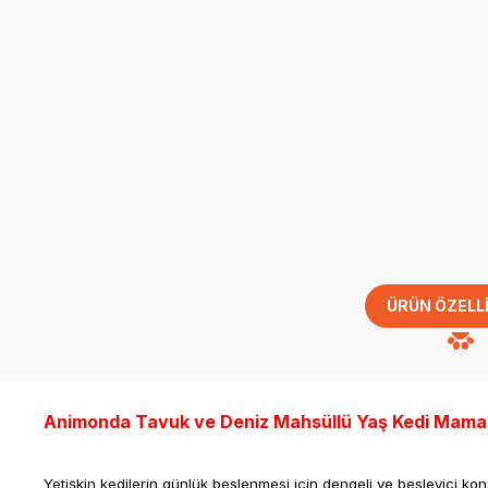
ÜRÜN ÖZELLI
Animonda Tavuk ve Deniz Mahsüllü Yaş Kedi Mama
Yetişkin kedilerin günlük beslenmesi için dengeli ve besleyici k