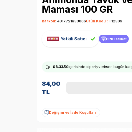
Maması 100 GR
Barkod:
4017721833066
Ürün Kodu :
T12309
Yetkili Satıcı
Hızlı Teslimat
06
:33
:49
içerisinde sipariş verirsen bugün ka
84,00
TL
Değişim ve İade Koşulları!