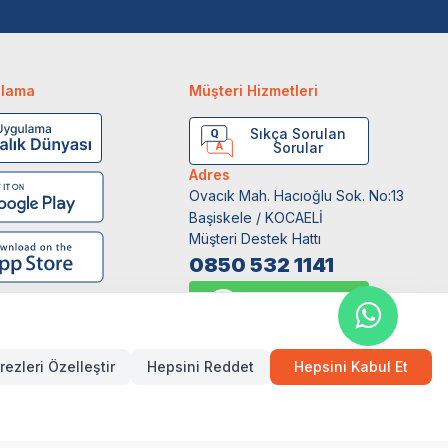
ulama
Müşteri Hizmetleri
Sıkça Sorulan
Sorular
Adres
Ovacık Mah. Hacıoğlu Sok. No:13
Başiskele / KOCAELİ
Müşteri Destek Hattı
0850 532 1141
WhatsApp Destek
0554 871 66 20
rezleri Özelleştir
Hepsini Reddet
Hepsini Kabul Et