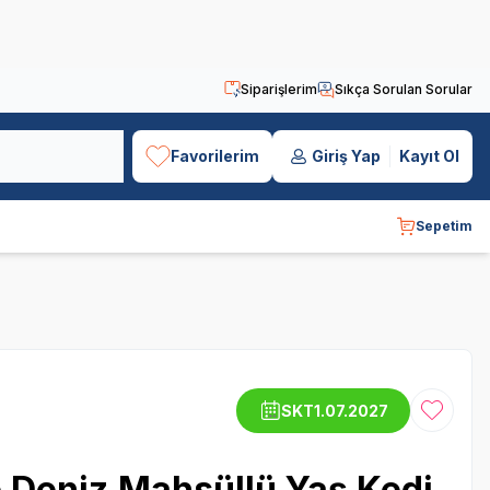
Siparişlerim
Sıkça Sorulan Sorular
Favorilerim
Giriş Yap
Kayıt Ol
Sepetim
SKT
1.07.2027
Favoriye
 Deniz Mahsüllü Yaş Kedi