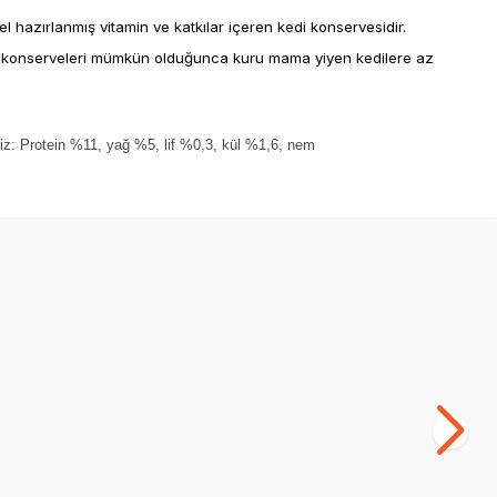
el hazırlanmış vitamin ve katkılar içeren kedi konservesidir.
 Kedi konserveleri mümkün olduğunca kuru mama yiyen kedilere az
iz: Protein %11, yağ %5, lif %0,3, kül %1,6, nem
SKT
01.10.2027
Yetkili
Satıcı
 & Havuçlu
Wanpy Kediler için Ördek Eti Çorbası 50g
Ob
Ye
(0)
He
40,00
TL
44
35,20
TL
Sepette %12 indirim