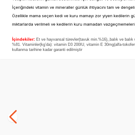
İçeriğindeki vitamin ve mineraller günlük ihtiyacını tam ve dengeli
Özellikle mama seçen kedi ve kuru mamayı zor yiyen kedilerin g
miktarlarda verilmeli ve kedilerin kuru mamadan vazgeçmemeleri 
İçindekiler:
Et ve hayvansal türevler(tavuk min.%16),,balık ve balık
%81. Vitaminler(kg’da): vitamin D3 200IU, vitamin E 30mg(alfa-tokofer
kullanma tarihine kadar garanti edilmiştir
SKT
02.09.2027
Yetkili
Satıcı
Bozita Jöle İçinde Balık ve Etli Kedi
Felix Sensa
Konservesi Multibox 12x85 gr
Yaş Kedi M
(0)
(7)
1.299,00
TL
29,00
TL