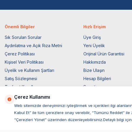
Önemli Bilgiler
Hızlı Erişim
Sık Sorulan Sorular
Üye Giriş
Aydınlatma ve Açık Rıza Metni
Yeni Üyelik
Çerez Politikası
Orijinal Ürün Garantisi
Kişisel Veri Politikası
Hakkımızda
Üyelik ve Kullanım Şartları
Bize Ulaşın
Satış Sözleşmesi
Hesap Bilgileri
Teslimat Koşulları
Sepetim
Ticari Elektronik İzin
Blog Sayfası
Çerez Kullanımı
Elektronik İleti Aydınlatma Metni
Müşteri Hizmetleri
Web sitemizde deneyiminizi iyileştirmek ve içerikleri ilgi alan
Kabul Et” ile tüm çerezlere onay verebilir, “Tümünü Reddet” ile 
“Çerezleri Yönet” üzerinden düzenleyebilirsiniz.Detaylı bilgi için