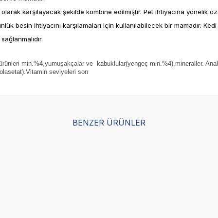
 olarak karşılayacak şekilde kombine edilmiştir. Pet ihtiyacına yönelik öz
ünlük
besin ihtiyacını karşılamaları için kullanılabilecek bir mamadır.
sağlanmalıdır.
 ürünleri min.%4,yumuşakçalar ve kabuklular(yengeç min.%4),mineraller. Anal
olasetat).Vitamin seviyeleri son
SKT
1.09.2027
SKT
01.10.2027
BENZER ÜRÜNLER
Yetkili
Yetkili
Satıcı
Satıcı
tions Tavuk Etli ve Havuçlu
Wanpy Kediler için Bal Kabağı
aması 85 Gr
Tavuk Eti Çorbası 50 Gr
(1)
40,00
TL
35,20
TL
Sepette %12 indirim