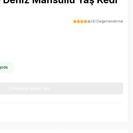
(4) Değerlendirme
rgoda
Gelince Haber Ver