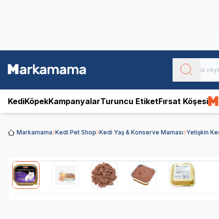
Obivan
Yenilenen Obivan 2 KG Kedi Mamaları ile tanışın!
Kedi
Köpek
Kampanyalar
Turuncu Etiket
Fırsat Köşesi
Markamama
Kedi Pet Shop
Kedi Yaş & Konserve Maması
Yetişkin K