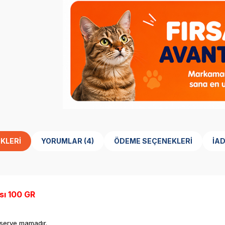
KLERI
YORUMLAR (4)
ÖDEME SEÇENEKLERI
İA
sı 100 GR
onserve mamadır.