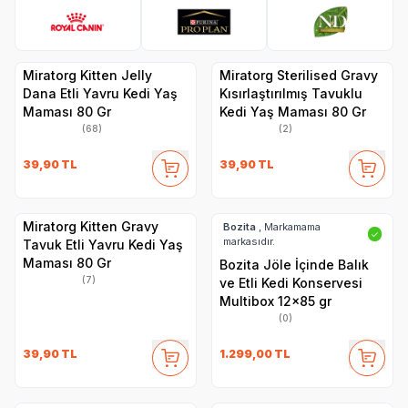
Royal Canin
Pro Plan
N&D
Hi
Miratorg Kitten Jelly
Miratorg Sterilised Gravy
Dana Etli Yavru Kedi Yaş
Kısırlaştırılmış Tavuklu
Maması 80 Gr
Kedi Yaş Maması 80 Gr
(68)
(2)
39,90
TL
39,90
TL
Miratorg Kitten Gravy
Bozita
, Markamama
✓
markasıdır.
Tavuk Etli Yavru Kedi Yaş
Maması 80 Gr
Bozita Jöle İçinde Balık
(7)
ve Etli Kedi Konservesi
Multibox 12x85 gr
(0)
39,90
TL
1.299,00
TL