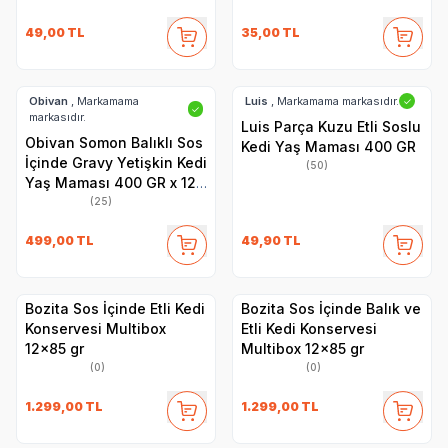
49,00
TL
35,00
TL
Obivan
, Markamama
Luis
, Markamama markasıdır.
✓
✓
markasıdır.
Luis Parça Kuzu Etli Soslu
Obivan Somon Balıklı Sos
Kedi Yaş Maması 400 GR
İçinde Gravy Yetişkin Kedi
(50)
Yaş Maması 400 GR x 12
Adet
(25)
499,00
TL
49,90
TL
Bozita Sos İçinde Etli Kedi
Bozita Sos İçinde Balık ve
Konservesi Multibox
Etli Kedi Konservesi
12x85 gr
Multibox 12x85 gr
(0)
(0)
1.299,00
TL
1.299,00
TL