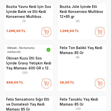
Bozita Yavru Kedi İçin Sos
Bozita Jöle İçinde Etli
İçinde Balık ve Etli Kedi
Kedi Konservesi Multibox
Konservesi Multibox
12x85 gr
12x85 gr
(1)
(0)
1.299,00
TL
1.299,00
TL
Felix Ton Balıklı Yaş Kedi
Obivan
, Markamama
✓
markasıdır.
Maması 85 Gr
(4)
Obivan Kuzu Etli Sos
İçinde Gravy Yetişkin Kedi
Yaş Maması 400 GR x 12
Adet
(23)
499,00
TL
29,00
TL
Felix Sensations Sığır Etli
Felix Tavuklu Yaş Kedi
ve Domatesli Yaş Kedi
Maması 85 Gr
Maması 85 Gr
(12)