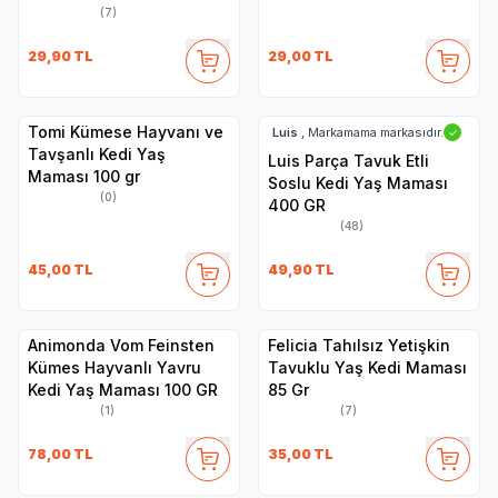
(7)
29,90
TL
29,00
TL
Tomi Kümese Hayvanı ve
Luis
, Markamama markasıdır.
✓
Tavşanlı Kedi Yaş
Luis Parça Tavuk Etli
Maması 100 gr
Soslu Kedi Yaş Maması
(0)
400 GR
(48)
45,00
TL
49,90
TL
Animonda Vom Feinsten
Felicia Tahılsız Yetişkin
Kümes Hayvanlı Yavru
Tavuklu Yaş Kedi Maması
Kedi Yaş Maması 100 GR
85 Gr
(1)
(7)
78,00
TL
35,00
TL