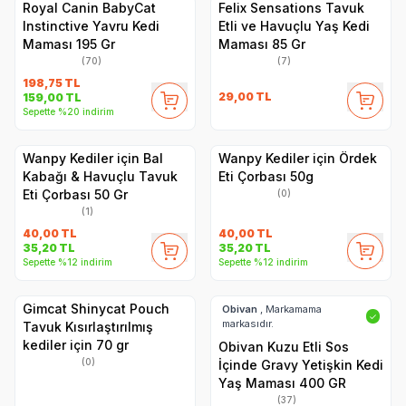
Royal Canin BabyCat
Felix Sensations Tavuk
Instinctive Yavru Kedi
Etli ve Havuçlu Yaş Kedi
Maması 195 Gr
Maması 85 Gr
(70)
(7)
198,75
TL
29,00
TL
159,00
TL
Sepette %20 indirim
Wanpy Kediler için Bal
Wanpy Kediler için Ördek
Kabağı & Havuçlu Tavuk
Eti Çorbası 50g
Eti Çorbası 50 Gr
(0)
(1)
40,00
TL
40,00
TL
35,20
TL
35,20
TL
Sepette %12 indirim
Sepette %12 indirim
Gimcat Shinycat Pouch
Obivan
, Markamama
✓
markasıdır.
Tavuk Kısırlaştırılmış
kediler için 70 gr
Obivan Kuzu Etli Sos
(0)
İçinde Gravy Yetişkin Kedi
Yaş Maması 400 GR
(37)