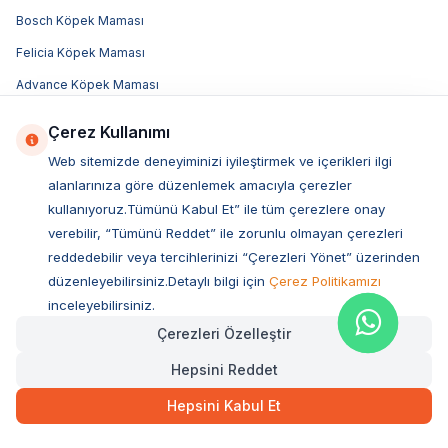
Bosch Köpek Maması
Felicia Köpek Maması
Advance Köpek Maması
Luis Köpek Maması
Çerez Kullanımı
Obivan Köpek Maması
Web sitemizde deneyiminizi iyileştirmek ve içerikleri ilgi
Bozita Köpek Maması
alanlarınıza göre düzenlemek amacıyla çerezler
kullanıyoruz.Tümünü Kabul Et” ile tüm çerezlere onay
Acana Köpek Maması
verebilir, “Tümünü Reddet” ile zorunlu olmayan çerezleri
Royal Canin Köpek Maması
reddedebilir veya tercihlerinizi “Çerezleri Yönet” üzerinden
Hill's Köpek Maması
düzenleyebilirsiniz.Detaylı bilgi için
Çerez Politikamızı
inceleyebilirsiniz.
Pro Plan Köpek Maması
Çerezleri Özelleştir
N&D Köpek Maması
Hepsini Reddet
Popüler Markalar
Hepsini Kabul Et
Royal Canin