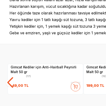
Hazırlanan karışım, vücut sıcaklığına kadar soğutulduk
Her öğünde taze olarak hazırlanması tavsiye edilmekt
Yavru kediler için 1 tatlı kaşığı süt tozuna, 3 tatlı kaş
Yetişkin kediler için, 1 yemek kaşığı süt tozuna 3 yem
Gebe ve emziren, yaşlı ve güçsüz kediler için 1 yemek
SKT
1.08.2027
Yetkili
Satıcı
Gimcat Kediler için Anti-Hairball Peynirli
Gimcat Kedil
Malt 50 gr
Malt 50 gr
(17)
(10
149,00
TL
199,00
TL