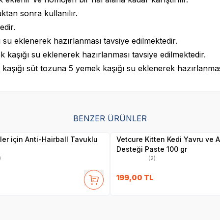
tan sonra kullanılır.
edir.
ığı su eklenerek hazırlanması tavsiye edilmektedir.
ek kaşığı su eklenerek hazırlanması tavsiye edilmektedir.
 kaşığı süt tozuna 5 yemek kaşığı su eklenerek hazırlanması
SKT
1.07.2027
SKT
01.11.2026
BENZER ÜRÜNLER
Yetkili
Yetkili
Satıcı
Satıcı
er için Anti-Hairball Tavuklu
Vetcure Kitten Kedi Yavru ve A
Desteği Paste 100 gr
)
(2)
199,00
TL