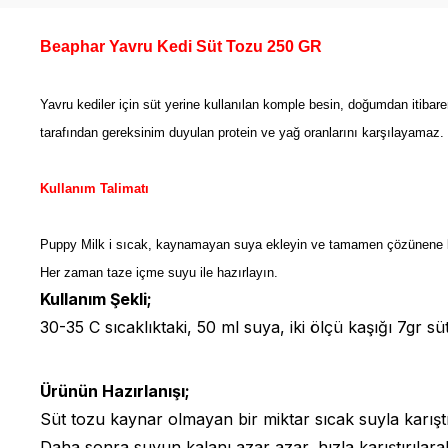
Beaphar Yavru Kedi Süt Tozu 250 GR
Yavru kediler için süt yerine kullanılan komple besin, doğumdan itibare
tarafından gereksinim duyulan protein ve yağ oranlarını karşılayamaz. P
Kullanım Talimatı
Puppy Milk i sıcak, kaynamayan suya ekleyin ve tamamen çözünene kada
Her zaman taze içme suyu ile hazırlayın.
Kullanım Şekli;
30-35 C sıcaklıktaki, 50 ml suya, iki ölçü kaşığı 7gr sü
Ürünün Hazırlanışı;
Süt tozu kaynar olmayan bir miktar sıcak suyla karıştır
Daha sonra suyun kalanı azar azar, hızla karıştırılarak