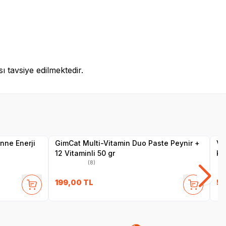
 tavsiye edilmektedir.
SKT
1.10.2026
Yetkili
Satıcı
nne Enerji
GimCat Multi-Vitamin Duo Paste Peynir +
Ve
12 Vitaminli 50 gr
Kö
(8)
199,00
TL
59