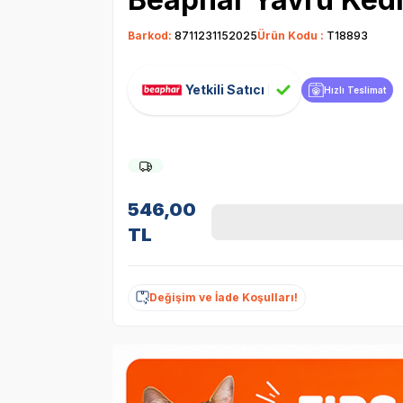
Barkod:
8711231152025
Ürün Kodu :
T18893
Yetkili Satıcı
Hızlı Teslimat
546,00
TL
Değişim ve İade Koşulları!