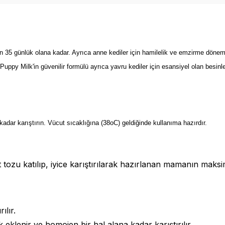
n 35 günlük olana kadar. Ayrıca anne kediler için hamilelik ve emzirme dönemle
uppy Milk'in güvenilir formülü ayrıca yavru kediler için esansiyel olan besinl
r karıştırın. Vücut sıcaklığına (38oC) geldiğinde kullanıma hazırdır.
t tozu katılıp, iyice karıştırılarak hazırlanan mamanın maksim
ılır.
 eklenir ve homojen bir hal alana kadar karıştırılır.