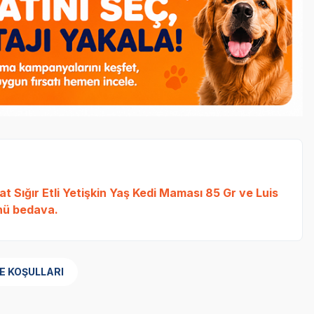
t Sığır Etli Yetişkin Yaş Kedi Maması 85 Gr
ve
Luis
ü bedava.
E KOŞULLARI