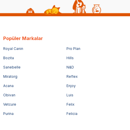
Popüler Markalar
Royal Canin
Pro Plan
Bozita
Hills
Sanebelle
N&D
Miratorg
Reflex
Acana
Enjoy
Obivan
Luis
Vetcure
Felix
Purina
Felicia