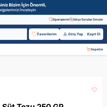
Siparişlerim
Sıkça Sorulan Sorular
Favorilerim
Giriş Yap
Kayıt Ol
Sepetim
Favoriye
 Süt Tozu 250 GR