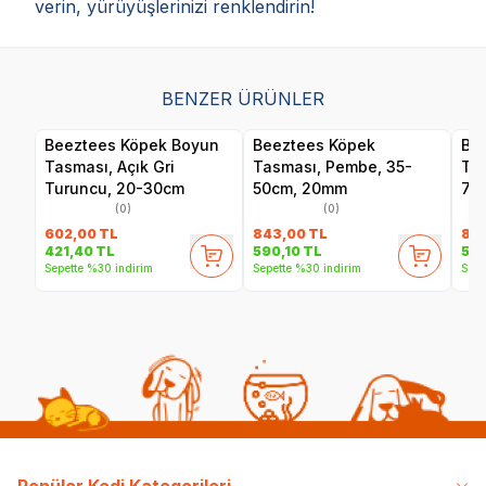
verin, yürüyüşlerinizi renklendirin!
BENZER ÜRÜNLER
Beeztees Köpek Boyun
Beeztees Köpek
Be
Tasması, Açık Gri
Tasması, Pembe, 35-
Tas
Turuncu, 20-30cm
50cm, 20mm
70
(0)
(0)
602,00
TL
843,00
TL
83
421,40
TL
590,10
TL
58
Sepette %30 indirim
Sepette %30 indirim
Sepe
Popüler Kedi Kategorileri