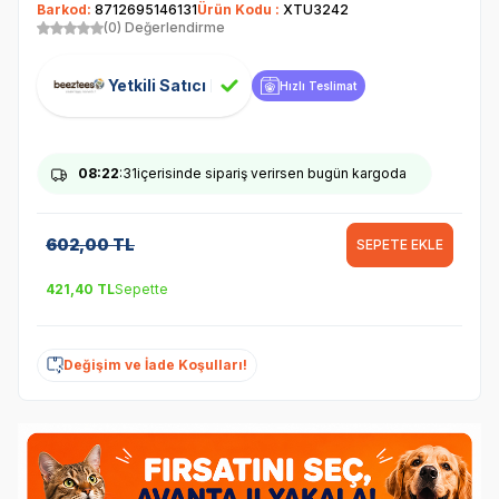
Barkod:
8712695146131
Ürün Kodu :
XTU3242
(0) Değerlendirme
Yetkili Satıcı
Hızlı Teslimat
08
:22
:31
içerisinde sipariş verirsen bugün kargoda
602,00
TL
SEPETE EKLE
421,40
TL
Sepette
Değişim ve İade Koşulları!