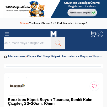
Obivan
Yenilenen Obivan 2 KG Kedi Mamaları ile tanışın!
Markamama
Köpek Pet Shop
Köpek Tasmaları ve Kayışları
Boyun Ta
Favoriye
Beeztees Köpek Boyun Tasması, Renkli Kalın
Çizgiler, 20-30cm, 10mm